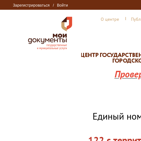
Зарегистрироваться
/
Войти
О центре
Публ
Прове
Единый но
122 с терри