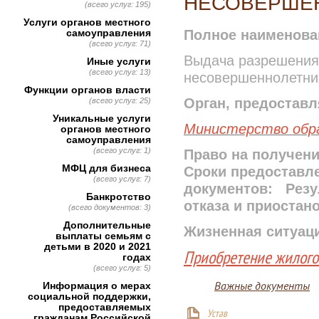
НЕСОВЕРШЕ
(всего услуг: 195)
Услуги органов местного
самоуправления
Полное наименова
(всего услуг: 71)
Выдача разрешения 
Иные услуги
(всего услуг: 13)
несовершеннолетни
Функции органов власти
Орган, предостав
(всего услуг: 25)
Уникальные услуги
Министерство обра
органов местного
самоуправления
(всего услуг: 1)
Право на получени
МФЦ для бизнеса
Сроки предоставле
(всего услуг: 7)
документов:
Резу
Банкротство
отказа и приостан
(всего документов: 3)
Дополнительные
Жизненная ситуац
выплаты семьям с
детьми в 2020 и 2021
Приобретение жилог
годах
(всего услуг: 5)
Важные документы
Информация о мерах
социальной поддержки,
предоставляемых
Устав
гражданам Российской