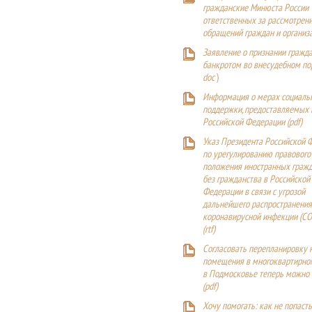
гражданские Минюста России
ответственных за рассмотрен
обращений граждан и организ
Заявление о признании гражд
банкротом во внесудебном п
doc
)
Информация о мерах социаль
поддержки, предоставляемых
Российской Федерации (
pdf
)
Указ Президента Российской 
по урегулированию правового
положения иностранных гражд
без гражданства в Российской
Федерации в связи с угрозой
дальнейшего распространения
коронавирусной инфекции (CO
(
rtf
)
Согласовать перепланировку 
помещения в многоквартирн
в Подмосковье теперь можно
(
pdf
)
Хочу помогать: как не попаст