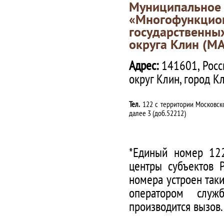
Муниципаль
«Многофункц
государственны
округа Клин (М
Адрес:
141601, Росс
округ Клин, город К
Тел.
122 с территории Московско
далее 3 (доб.52212)
*Единый номер 122
центры субъектов 
номера устроен таки
оператором служ
производится вызов.