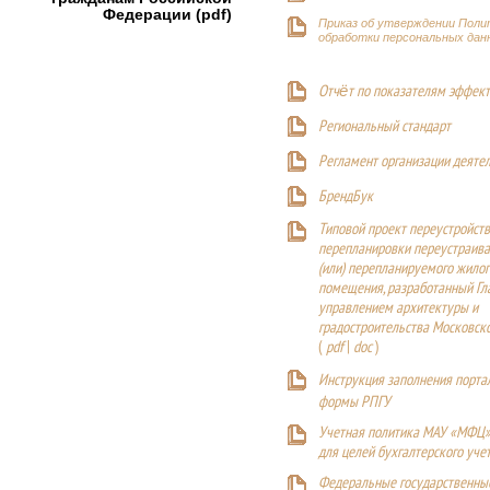
Федерации (pdf)
Приказ об утверждении Поли
обработки персональных дан
Отчёт по показателям эффект
Р
егиональный стандарт
Регламент организации деяте
БрендБук
Типовой проект переустройства
перепланировки переустраива
(или) перепланируемого жилог
помещения, разработанный Г
управлением архитектуры и
градостроительства Московск
(
pdf
|
doc
)
Инструкция заполнения порта
формы РПГУ
Учетная политика МАУ «МФЦ»
для целей бухгалтерского уче
Федеральные государственны