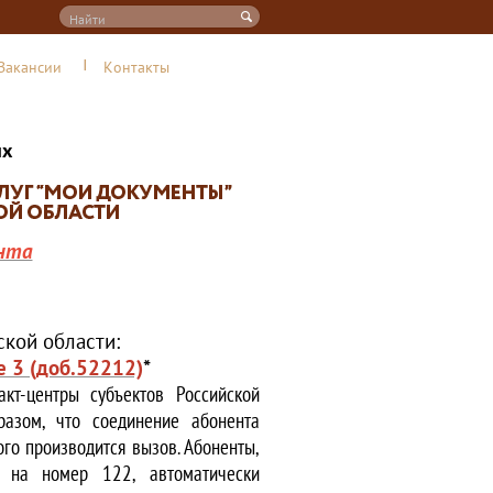
Вакансии
Контакты
их
нта
кой области:
е 3 (доб.52212)
*
кт-центры субъектов Российской
азом, что соединение абонента
ого производится вызов. Абоненты,
е на номер 122, автоматически