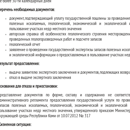
е более 30-ти календарных дней
еречень необходимых документов:
документ, подтверждающий уплату государственной пошлины за проведение 
полезных ископаемых, геологической, экономической и экологическо
пользование участках недр местного значения
авторская справка об особенностях геологического строения месторождени
проведенных геологоразведочных работ и подсчете запасов
геологический отчет
заявление о проведении государственной экспертизы запасов полезных ископ
и экологической информации о предоставляемых в пользование участках нед
езультат предоставления:
выдача заявителю экспертного заключения и документов, подлежащих возвра
отказ в выдаче экспертного заключения
снования для отказа и приостановки:
редставление документов по форме, составу и содержанию не соответст
дминистративного регламента предоставления государственной услуги по пров
апасов полезных ископаемых, геологической, экономической и экологическо
ользование участках недр местного значения, утвержденного приказом Минист
кружающей среды Республики Коми от 10.07.2012 № 317
изненная ситуация: