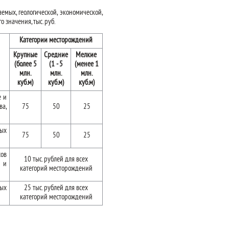
емых, геологической, экономической,
значения, тыс. руб.
Категории месторождений
Крупные
Средние
Мелкие
(более 5
(1 - 5
(менее 1
млн.
млн.
млн.
куб.м)
куб.м)
куб.м)
е и
ва,
75
50
25
ых
75
50
25
ов
10 тыс. рублей для всех
т и
категорий месторождений
ных
25 тыс. рублей для всех
категорий месторождений