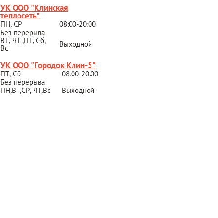
УК ООО "Клинская
теплосеть"
ПН, СР
08:00-20:00
Без перерыва
ВТ, ЧТ ,ПТ, Сб,
Выходной
Вс
УК ООО "Городок Клин-5"
ПТ, Сб
08:00-20:00
Без перерыва
ПН,ВТ,СР,
ЧТ,Вс
Выходной