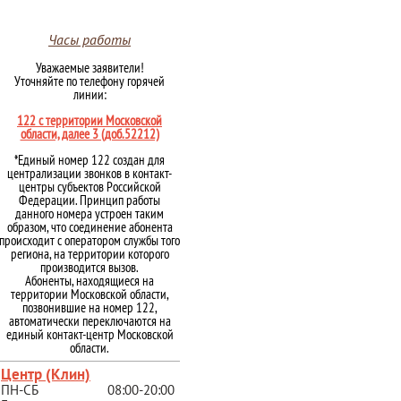
Часы работы
Уважаемые заявители!
Уточняйте по телефону горячей
линии:
122 с территории Московской
области, далее 3 (доб.52212)
*Единый номер 122 создан для
централизации звонков в контакт-
центры субъектов Российской
Федерации. Принцип работы
данного номера устроен таким
образом, что соединение абонента
происходит с оператором службы того
региона, на территории которого
производится вызов.
Абоненты, находящиеся на
территории Московской области,
позвонившие на номер 122,
автоматически переключаются на
единый контакт-центр Московской
области.
Центр (Клин)
ПН-СБ
08:00-20:00