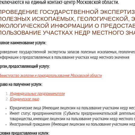
еключаются на единый контакт-центр Московской области.
ПРОВЕДЕНИЕ ГОСУДАРСТВЕННОЙ ЭКСПЕРТИЗ
ПОЛЕЗНЫХ ИСКОПАЕМЫХ, ГЕОЛОГИЧЕСКОЙ, 
ЭКОЛОГИЧЕСКОЙ ИНФОРМАЦИИ О ПРЕДОСТА
ПОЛЬЗОВАНИЕ УЧАСТКАХ НЕДР МЕСТНОГО З
олное наименование услуги:
роведение государственной экспертизы запасов полезных ископаемых, геологичес
нформации о предоставляемых в пользование участках недр местного значения
рган, предоставляющий услугу:
инистерство экологии и природопользования Московской области
раво на получение услуги:
Индивидуальные предприниматели
Юридическое лицо
Юридические лица (Имеющие лицензии на пользование участками недр мест
Имеет статус предпринимателя (Субъекты предпринимательской деятельнос
товарищества, имеющие лицензии на пользование участками недр местного 
Иностранный гражданин (Имеющие лицензии на пользование участками нед
словия предоставления услуги: