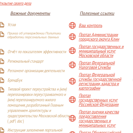
ткрытие своего дела
Важные документы
Полезные ссылки
Устав
Ваш контроль
Приказ об утверждении Политики
Портал Администрации
обработки персональных данных
городского округа Клин
Портал государственных и
муниципальный услуг
Отчёт по показателям эффективности
Московской области
Р
егиональный стандарт
Портал Федеральной
Налоговой Службы
Регламент организации деятельности
Портал Федеральной
службы государственной
БрендБук
регистрации, кадастра и
картографии
Типовой проект переустройства и (или)
перепланировки переустраиваемого и
Портал
(или) перепланируемого жилого
государственных услуг
Российской Федерации
помещения, разработанный Главным
управлением архитектуры и
Портал оценки качества
градостроительства Московской области
предоставления
государственных и
(
pdf
|
doc
)
муниципальных услуг
Инструкция заполнения портальной