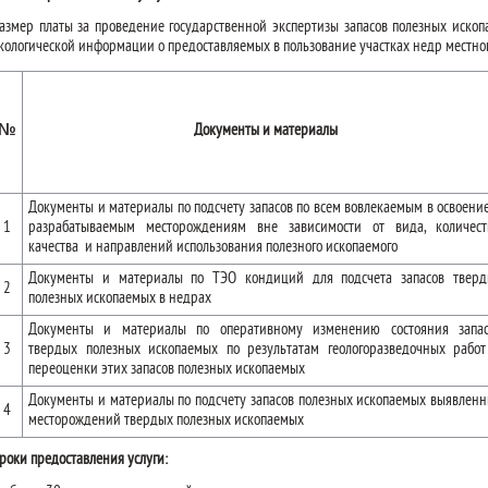
азмер платы за проведение государственной экспертизы запасов полезных ископа
кологической информации о предоставляемых в пользование участках недр местного 
№
Документы и материалы
Документы и материалы по подсчету запасов по всем вовлекаемым в освоени
1
разрабатываемым месторождениям вне зависимости от вида, количест
качества и направлений использования полезного ископаемого
Документы и материалы по ТЭО кондиций для подсчета запасов тверд
2
полезных ископаемых в недрах
Документы и материалы по оперативному изменению состояния запас
3
твердых полезных ископаемых по результатам геологоразведочных рабо
переоценки этих запасов полезных ископаемых
Документы и материалы по подсчету запасов полезных ископаемых выявлен
4
месторождений твердых полезных ископаемых
роки предоставления услуги: