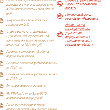
Главное управление МВД
Согласовать перепланировку нежилого
России по Московской
помещения в многоквартирном доме
области
в Подмосковье теперь можно онлайн
(
pdf
)
Пенсионный фонд
Российской Федерации
Хочу помогать: как не попасться
Министерство
мошенникам (pdf)
государственного
Отчёт о результатах деятельности
управления,
муниципального учреждения и об
информационных
технологий и связи
использовании закреплённого за ним
московской области
имущества за 2021 год (pdf)
Политика в отношении обработки
персональных данных
Основные положения учётной политики
на 2022 год
Основные положения учётной политики
на 2023 год
Антикоррупционные стандарты
ФЗ РФ №273 от 25.12.2008 "О
противодействии коррупции"
Постановление администрации
городского округа Клин об утверждении