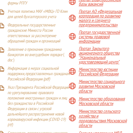
Портал Общероссийской
формы РПГУ
базы вакансий
Учетная политика МАУ «МФЦ» ГО Клин
Портал АО «Федеральная
корпорация по развитию
для целей бухгалтерского учета
малого и среднего
предпринимательства»
Федеральные государственные
гражданские Минюста России
Портал государственной
ответственных за рассмотрение
системы правовой
обращений граждан и организаций
информации
Портал Закрытого
Заявление о признании гражданина
акционерного общества
банкротом во внесудебном порядке
(
"Национальный
doc
)
удостоверяющий центр"
Информация о мерах социальной
Министерство юстиции
поддержки, предоставляемых гражданам
Российской Федерации
Российской Федерации (
pdf
)
Министерство социального
развития Московской
Указ Президента Российской Федерации
области
по урегулированию правового
положения иностранных граждан и лиц
Министерство образования
Московской области
без гражданства в Российской
Федерации в связи с угрозой
Министерство сельского
дальнейшего распространения новой
хозяйства и
коронавирусной инфекции (COVID-19)
продовольствия Московской
(
rtf
)
области