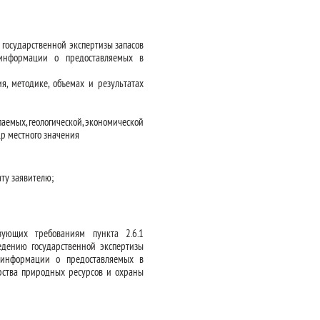
государственной экспертизы запасов
й информации о предоставляемых в
я, методике, объемах и результатах
аемых, геологической, экономической
р местного значения
ту заявителю;
вующих требованиям пункта 2.6.1
едению государственной экспертизы
й информации о предоставляемых в
ерства природных ресурсов и охраны