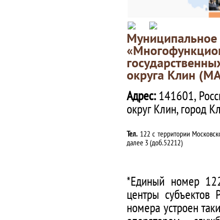
Муниципаль
«Многофункц
государственны
округа Клин (М
Адрес:
141601, Росс
округ Клин, город К
Тел.
122 с территории Московско
далее 3 (доб.52212)
*Единый номер 122
центры субъектов 
номера устроен таки