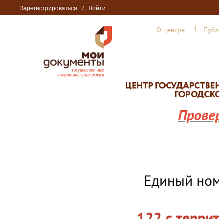
Зарегистрироваться
/
Войти
О центре
Публ
Прове
Единый но
122 с терри