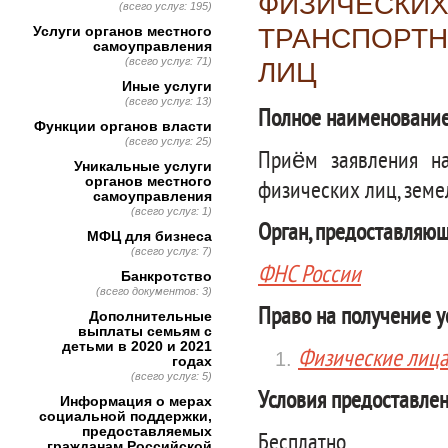
ФИЗИЧЕСКИХ
(всего услуг: 195)
Услуги органов местного
ТРАНСПОРТН
самоуправления
(всего услуг: 71)
ЛИЦ
Иные услуги
(всего услуг: 13)
Полное наименование
Функции органов власти
(всего услуг: 25)
Приём заявления на
Уникальные услуги
органов местного
физических лиц, земе
самоуправления
(всего услуг: 1)
Орган, предоставляющ
МФЦ для бизнеса
(всего услуг: 7)
ФНС России
Банкротство
(всего документов: 3)
Право на получение у
Дополнительные
выплаты семьям с
детьми в 2020 и 2021
Физические лиц
годах
(всего услуг: 5)
Условия предоставлен
Информация о мерах
социальной поддержки,
предоставляемых
Бесплатно
гражданам Российской