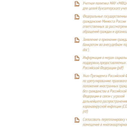
Учетная политика МАУ «МФЦ»
для целей бухгалтерского уче
Федеральные государственны
гражданские Минюста России
ответственных за рассмотрен
обращений граждан и организ
Заявление о признании гражд
банкротом во внесудебном п
doc
)
Информация о мерах социаль
поддержки, предоставляемых
Российской Федерации (
pdf
)
Указ Президента Российской 
по урегулированию правового
положения иностранных гражд
без гражданства в Российской
Федерации в связи с угрозой
дальнейшего распространения
коронавирусной инфекции (CO
(
rtf
)
Согласовать перепланировку 
помещения в многоквартирн