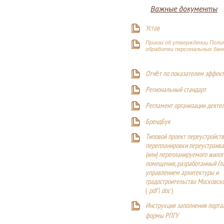
Важные документы
Устав
Приказ об утверждении Поли
обработки персональных дан
Отчёт по показателям эффект
Р
егиональный стандарт
Регламент организации деяте
БрендБук
Типовой проект переустройства
перепланировки переустраива
(или) перепланируемого жилог
помещения, разработанный Г
управлением архитектуры и
градостроительства Московск
(
pdf
|
doc
)
Инструкция заполнения порта
формы РПГУ