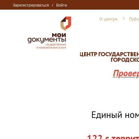
Зарегистрироваться
/
Войти
О центре
Публ
Прове
Единый но
122 с терри