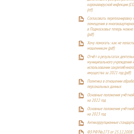
коронавирусной инфекции (CO
(
rtf
)
Согласовать перепланировку 
помещения в многоквартирн
в Подмосковье теперь можно
(
pdf
)
Хочу помогать: как не попаст
мошенникам (pdf)
Отчёт о результатах деятельн
муниципального учреждения и
использовании закреплённого
имущества за 2021 год (pdf)
Политика в отношении обрабо
персональных данных
Основные положения учётной
на 2022 год
Основные положения учётной
на 2023 год
Антикоррупционные стандарт
ФЗ РФ №273 от 25.12.2008 