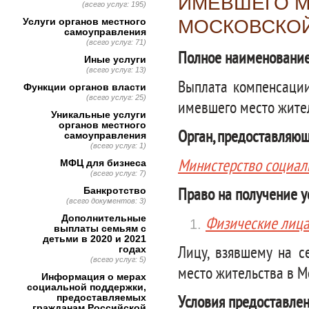
ИМЕВШЕГО М
(всего услуг: 195)
Услуги органов местного
МОСКОВСКОЙ
самоуправления
(всего услуг: 71)
Полное наименование
Иные услуги
(всего услуг: 13)
Выплата компенсации
Функции органов власти
(всего услуг: 25)
имевшего место жите
Уникальные услуги
органов местного
Орган, предоставляющ
самоуправления
(всего услуг: 1)
Министерство социал
МФЦ для бизнеса
(всего услуг: 7)
Банкротство
Право на получение у
(всего документов: 3)
Дополнительные
Физические лиц
выплаты семьям с
детьми в 2020 и 2021
годах
Лицу, взявшему на с
(всего услуг: 5)
место жительства в М
Информация о мерах
социальной поддержки,
предоставляемых
Условия предоставлен
гражданам Российской