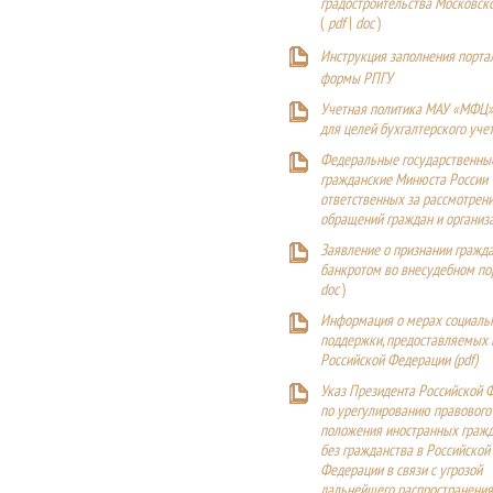
градостроительства Московск
(
pdf
|
doc
)
Инструкция заполнения порта
формы РПГУ
Учетная политика МАУ «МФЦ»
для целей бухгалтерского уче
Федеральные государственны
гражданские Минюста России
ответственных за рассмотрен
обращений граждан и организ
Заявление о признании гражд
банкротом во внесудебном п
doc
)
Информация о мерах социаль
поддержки, предоставляемых
Российской Федерации (
pdf
)
Указ Президента Российской 
по урегулированию правового
положения иностранных гражд
без гражданства в Российской
Федерации в связи с угрозой
дальнейшего распространения