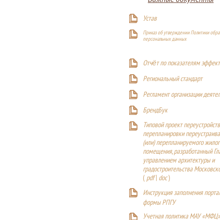
Устав
Приказ об утверждении Политики обра
персональных данных
Отчёт по показателям эффект
Р
егиональный стандарт
Регламент организации деяте
БрендБук
Типовой проект переустройства
перепланировки переустраива
(или) перепланируемого жилог
помещения, разработанный Г
управлением архитектуры и
градостроительства Московск
(
pdf
|
doc
)
Инструкция заполнения порта
формы РПГУ
Учетная политика МАУ «МФЦ»