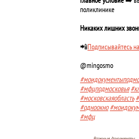
Главное условие
➡️ в
поликлинике
Никаких лишних звонк
📲
Подписывайтесь н
@mingosmo
#моидокументыподмо
#мфцподмосковья
#к
#московскаяобласть
#
#одноокно
#моидоку
#мфц
Важные документы