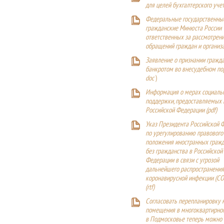
для целей бухгалтерского уче
Федеральные государственны
гражданские Минюста России
ответственных за рассмотрен
обращений граждан и организ
Заявление о признании гражд
банкротом во внесудебном п
doc
)
Информация о мерах социаль
поддержки, предоставляемых
Российской Федерации (
pdf
)
Указ Президента Российской 
по урегулированию правового
положения иностранных гражд
без гражданства в Российской
Федерации в связи с угрозой
дальнейшего распространения
коронавирусной инфекции (CO
(
rtf
)
Согласовать перепланировку 
помещения в многоквартирн
в Подмосковье теперь можно