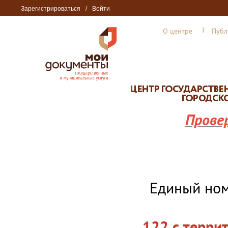
Зарегистрироваться
/
Войти
О центре
Публ
Прове
Единый но
122 с терри