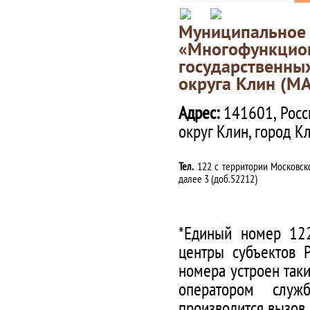
Муниципаль
«Многофункц
государственны
округа Клин (М
Адрес:
141601, Росс
округ Клин, город К
Тел.
122 с территории Московско
далее 3 (доб.52212)
*Единый номер 122
центры субъектов 
номера устроен таки
оператором служ
производится вызов.