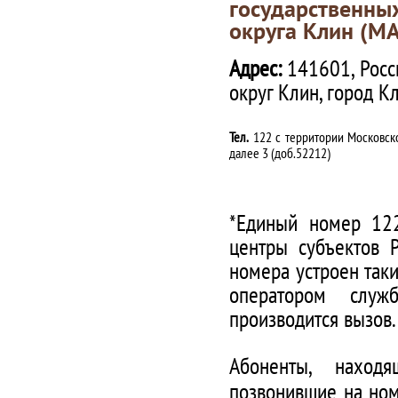
государственны
округа Клин (М
Адрес:
141601, Росс
округ Клин, город К
Тел.
122 с территории Московско
далее 3 (доб.52212)
*Единый номер 122
центры субъектов 
номера устроен таки
оператором служ
производится вызов.
Абоненты, наход
позвонившие на ном