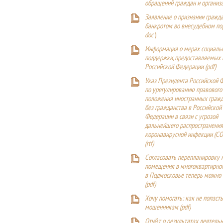
обращений граждан и организ
Заявление о признании гражд
банкротом во внесудебном п
doc
)
Информация о мерах социаль
поддержки, предоставляемых
Российской Федерации (
pdf
)
Указ Президента Российской 
по урегулированию правового
положения иностранных гражд
без гражданства в Российской
Федерации в связи с угрозой
дальнейшего распространения
коронавирусной инфекции (CO
(
rtf
)
Согласовать перепланировку 
помещения в многоквартирн
в Подмосковье теперь можно
(
pdf
)
Хочу помогать: как не попаст
мошенникам (pdf)
Отчёт о результатах деятельн