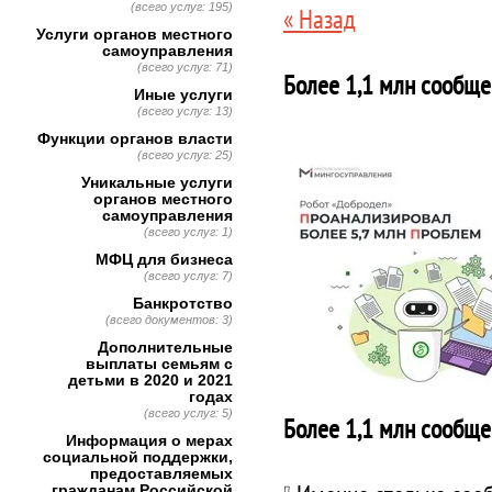
(всего услуг: 195)
« Назад
Услуги органов местного
самоуправления
(всего услуг: 71)
Более 1,1 млн сообще
Иные услуги
(всего услуг: 13)
Функции органов власти
(всего услуг: 25)
Уникальные услуги
органов местного
самоуправления
(всего услуг: 1)
МФЦ для бизнеса
(всего услуг: 7)
Банкротство
(всего документов: 3)
Дополнительные
выплаты семьям с
детьми в 2020 и 2021
годах
(всего услуг: 5)
Более 1,1 млн сообще
Информация о мерах
социальной поддержки,
предоставляемых
гражданам Российской