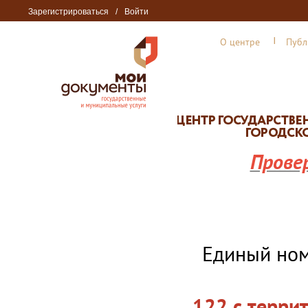
Зарегистрироваться
/
Войти
О центре
Публ
Прове
Единый но
122 с терри