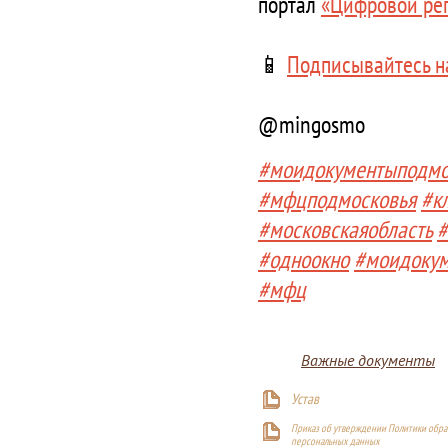
портал
«Цифровой ре
📱
Подписывайтесь н
@mingosmo
#моидокументыподмо
#мфцподмосковья
#к
#московскаяобласть
#
#одноокно
#моидоку
#мфц
Важные документы
Устав
Приказ об утверждении Политики обра
персональных данных