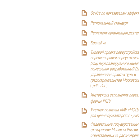
Отчёт по показателям эффект
Р
егиональный стандарт
Регламент организации деяте
БрендБук
Типовой проект переустройства
перепланировки переустраива
(или) перепланируемого жилог
помещения, разработанный Г
управлением архитектуры и
градостроительства Московск
(
pdf
|
doc
)
Инструкция заполнения порта
формы РПГУ
Учетная политика МАУ «МФЦ»
для целей бухгалтерского уче
Федеральные государственны
гражданские Минюста России
ответственных за рассмотрен