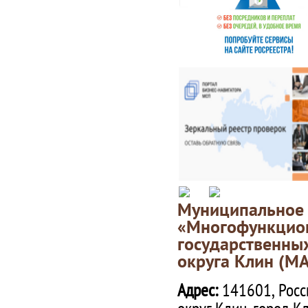
Муниципаль
«Многофункц
государственны
округа Клин (М
Адрес:
141601, Росс
округ Клин, город К