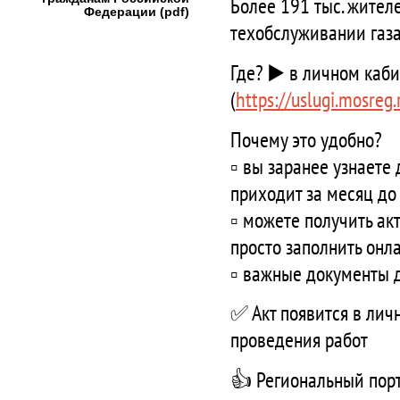
Более 191 тыс. жите
Федерации (pdf)
техобслуживании газ
Где? ▶️ в личном каб
(
https://uslugi.mosreg.
Почему это удобно?
▫️ вы заранее узнаете
приходит за месяц до
▫️ можете получить а
просто заполнить онл
▫️ важные документы 
✅ Акт появится в лич
проведения работ
👍 Региональный порт