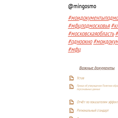
@mingosmo
#моидокументыподмо
#мфцподмосковья
#к
#московскаяобласть
#
#одноокно
#моидоку
#мфц
Важные документы
Устав
Приказ об утверждении Политики обра
персональных данных
Отчёт по показателям эффект
Р
егиональный стандарт