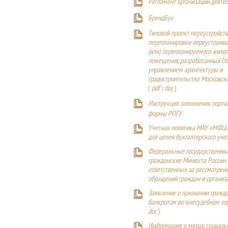
Регламент организации деяте
БрендБук
Типовой проект переустройства
перепланировки переустраива
(или) перепланируемого жилог
помещения, разработанный Г
управлением архитектуры и
градостроительства Московск
(
pdf
|
doc
)
Инструкция заполнения порта
формы РПГУ
Учетная политика МАУ «МФЦ»
для целей бухгалтерского уче
Федеральные государственны
гражданские Минюста России
ответственных за рассмотрен
обращений граждан и организ
Заявление о признании гражд
банкротом во внесудебном п
doc
)
Информация о мерах социаль