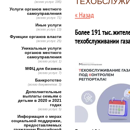
ТЕХОБСЛУЖИ
(всего услуг: 195)
Услуги органов местного
« Назад
самоуправления
(всего услуг: 71)
Иные услуги
(всего услуг: 13)
Более 191 тыс. жите
Функции органов власти
техобслуживании газ
(всего услуг: 25)
Уникальные услуги
органов местного
самоуправления
(всего услуг: 1)
МФЦ для бизнеса
(всего услуг: 7)
Банкротство
(всего документов: 3)
Дополнительные
выплаты семьям с
детьми в 2020 и 2021
годах
(всего услуг: 5)
Информация о мерах
социальной поддержки,
предоставляемых
гражданам Российской