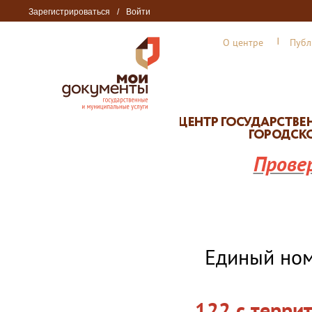
Зарегистрироваться
/
Войти
О центре
Публ
Прове
Единый но
122 с терри