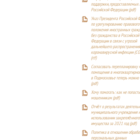
поддержки, предоставляемых
Российской Федерации (
pdf
)
Указ Президента Российской 
по урегулированию правового
положения иностранных гражд
без гражданства в Российской
Федерации в связи с угрозой
дальнейшего распространения
коронавирусной инфекции (CO
(
rtf
)
Согласовать перепланировку 
помещения в многоквартирн
в Подмосковье теперь можно
(
pdf
)
Хочу помогать: как не попаст
мошенникам (pdf)
Отчёт о результатах деятельн
муниципального учреждения и
использовании закреплённого
имущества за 2021 год (pdf)
Политика в отношении обрабо
персональных данных