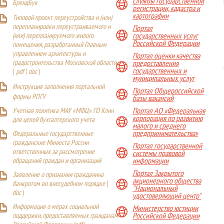
службы государственной
БрендБук
регистрации, кадастра и
картографии
Типовой проект переустройства и (или)
перепланировки переустраиваемого и
Портал
(или) перепланируемого жилого
государственных услуг
Российской Федерации
помещения, разработанный Главным
управлением архитектуры и
Портал оценки качества
градостроительства Московской области
предоставления
государственных и
(
pdf
|
doc
)
муниципальных услуг
Инструкция заполнения портальной
Портал Общероссийской
формы РПГУ
базы вакансий
Учетная политика МАУ «МФЦ» ГО Клин
Портал АО «Федеральная
корпорация по развитию
для целей бухгалтерского учета
малого и среднего
предпринимательства»
Федеральные государственные
гражданские Минюста России
Портал государственной
ответственных за рассмотрение
системы правовой
обращений граждан и организаций
информации
Портал Закрытого
Заявление о признании гражданина
акционерного общества
банкротом во внесудебном порядке
(
"Национальный
doc
)
удостоверяющий центр"
Информация о мерах социальной
Министерство юстиции
поддержки, предоставляемых гражданам
Российской Федерации