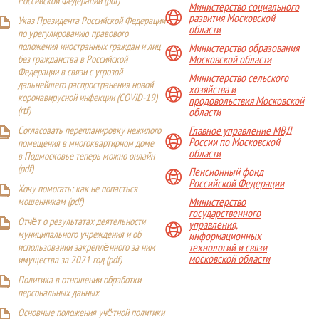
Российской Федерации (
pdf
)
Министерство социального
развития Московской
Указ Президента Российской Федерации
области
по урегулированию правового
положения иностранных граждан и лиц
Министерство образования
Московской области
без гражданства в Российской
Федерации в связи с угрозой
Министерство сельского
дальнейшего распространения новой
хозяйства и
коронавирусной инфекции (COVID-19)
продовольствия Московской
(
rtf
)
области
Главное управление МВД
Согласовать перепланировку нежилого
России по Московской
помещения в многоквартирном доме
области
в Подмосковье теперь можно онлайн
(
pdf
)
Пенсионный фонд
Российской Федерации
Хочу помогать: как не попасться
Министерство
мошенникам (pdf)
государственного
Отчёт о результатах деятельности
управления,
муниципального учреждения и об
информационных
технологий и связи
использовании закреплённого за ним
московской области
имущества за 2021 год (pdf)
Политика в отношении обработки
персональных данных
Основные положения учётной политики