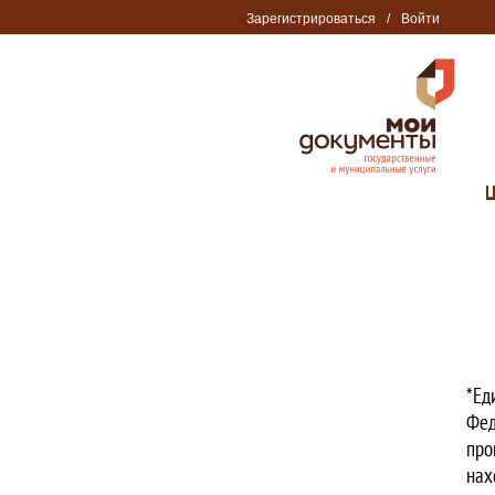
Зарегистрироваться
/
Войти
*Ед
Фед
про
нах