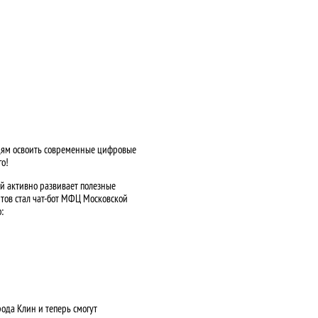
дям освоить современные цифровые
го!
й активно развивает полезные
тов стал чат-бот МФЦ Московской
:
да Клин и теперь смогут