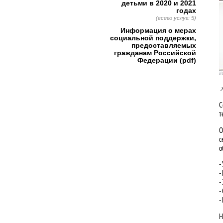
детьми в 2020 и 2021
годах
(всего услуг: 5)
Информация о мерах
социальной поддержки,
предоставляемых
гражданам Российской
Федерации (pdf)

С
т
О
с
о
-
-
-
-
-
Н