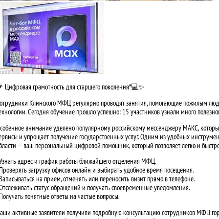
 Цифровая грамотность для старшего поколения*💻✨
отрудники Клинского МФЦ регулярно проводят занятия, помогающие пожилым лю
ехнологии. Сегодня обучение прошло успешно: 15 участников узнали много полезно
собенное внимание уделено популярному российскому мессенджеру МАКС, которы
ервисы и упрощает получение государственных услуг. Одним из удобных инструмен
бласти — ваш персональный цифровой помощник, который позволяет легко и быстро
 Узнать адрес и график работы ближайшего отделения МФЦ.
 Проверять загрузку офисов онлайн и выбирать удобное время посещения.
 Записываться на прием, отменять или переносить визит прямо в телефоне.
 Отслеживать статус обращений и получать своевременные уведомления.
 Получать понятные ответы на частые вопросы.
аши активные заявители получили подробную консультацию сотрудников МФЦ горо