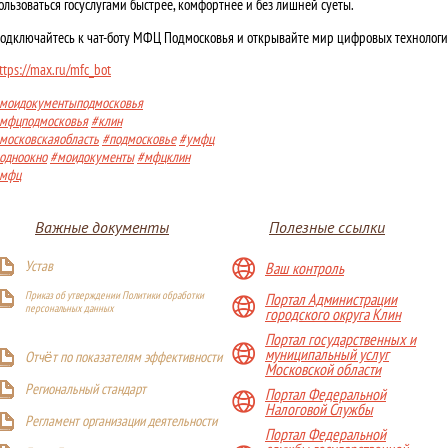
ользоваться госуслугами быстрее, комфортнее и без лишней суеты.
одключайтесь к чат-боту МФЦ Подмосковья и открывайте мир цифровых технологи
ttps://max.ru/mfc_bot
моидокументыподмосковья
мфцподмосковья
#клин
московскаяобласть
#подмосковье
#умфц
одноокно
#моидокументы
#мфцклин
мфц
Важные документы
Полезные ссылки
Устав
Ваш контроль
Приказ об утверждении Политики обработки
Портал Администрации
персональных данных
городского округа Клин
Портал государственных и
муниципальный услуг
Отчёт по показателям эффективности
Московской области
Р
егиональный стандарт
Портал Федеральной
Налоговой Службы
Регламент организации деятельности
Портал Федеральной