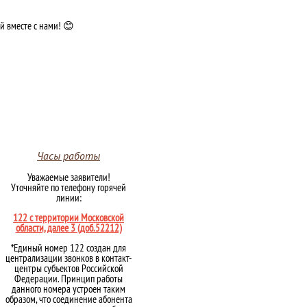
й вместе с нами! 😊
Часы работы
Уважаемые заявители!
Уточняйте по телефону горячей
линии:
122 с территории Московской
области, далее 3 (доб.52212)
*Единый номер 122 создан для
централизации звонков в контакт-
центры субъектов Российской
Федерации. Принцип работы
данного номера устроен таким
образом, что соединение абонента