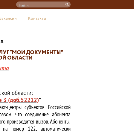
Вакансии
Контакты
их
нта
кой области:
е 3 (доб.52212)
*
кт-центры субъектов Российской
азом, что соединение абонента
ого производится вызов. Абоненты,
е на номер 122, автоматически