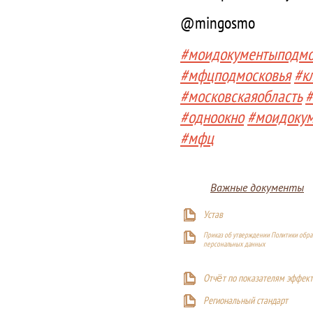
@mingosmo
#моидокументыподмо
#мфцподмосковья
#к
#московскаяобласть
#
#одноокно
#моидоку
#мфц
Важные документы
Устав
Приказ об утверждении Политики обра
персональных данных
Отчёт по показателям эффект
Р
егиональный стандарт