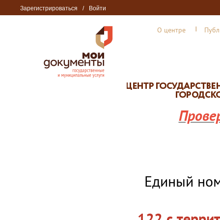
Зарегистрироваться
/
Войти
О центре
Публ
Прове
Единый но
122 с терри