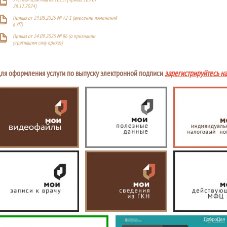
28.12.2024)
Приказ от 29.08.2025 № 72-1 (внесение изменений
в УП)
Приказ от 24.09.2025 № 86 (о признании
утратившим силу приказ)
ля оформления услуги по выпуску электронной подписи
зарегистрируйтесь н