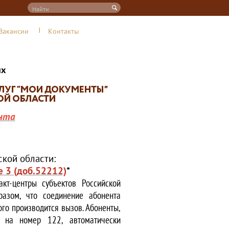
Вакансии
Контакты
их
нта
кой области:
е 3 (доб.52212)
*
кт-центры субъектов Российской
азом, что соединение абонента
ого производится вызов. Абоненты,
е на номер 122, автоматически