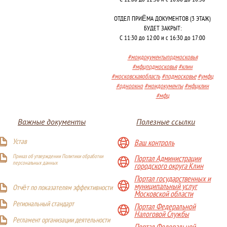
ОТДЕЛ ПРИЁМА ДОКУМЕНТОВ (3 ЭТАЖ)
БУДЕТ ЗАКРЫТ:
С 11:30 до 12:00 и с 16:30 до 17:00
#моидокументыподмосковья
#мфцподмосковья
#клин
#московскаяобласть
#подмосковье
#умфц
#одноокно
#моидокументы
#мфцклин
#мфц
Важные документы
Полезные ссылки
Устав
Ваш контроль
Приказ об утверждении Политики обработки
Портал Администрации
персональных данных
городского округа Клин
Портал государственных и
муниципальный услуг
Отчёт по показателям эффективности
Московской области
Р
егиональный стандарт
Портал Федеральной
Налоговой Службы
Регламент организации деятельности