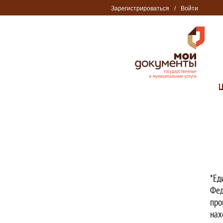
Зарегистрироваться
/
Войти
*Ед
Фед
про
нах