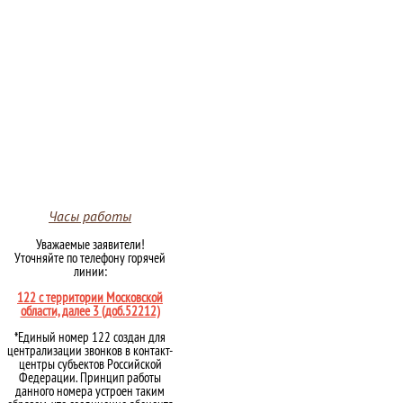
Часы работы
Уважаемые заявители!
Уточняйте по телефону горячей
линии:
122 с территории Московской
области, далее 3 (доб.52212)
*Единый номер 122 создан для
централизации звонков в контакт-
центры субъектов Российской
Федерации. Принцип работы
данного номера устроен таким