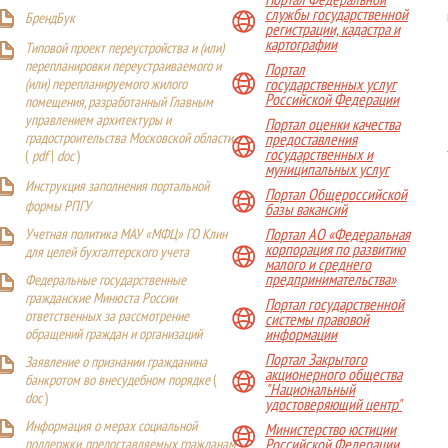
Портал Федеральной
службы государственной
БрендБук
регистрации, кадастра и
картографии
Типовой проект переустройства и (или)
перепланировки переустраиваемого и
Портал
(или) перепланируемого жилого
государственных услуг
Российской Федерации
помещения, разработанный Главным
управлением архитектуры и
Портал оценки качества
градостроительства Московской области
предоставления
государственных и
(
pdf
|
doc
)
муниципальных услуг
Инструкция заполнения портальной
Портал Общероссийской
формы РПГУ
базы вакансий
Учетная политика МАУ «МФЦ» ГО Клин
Портал АО «Федеральная
корпорация по развитию
для целей бухгалтерского учета
малого и среднего
предпринимательства»
Федеральные государственные
гражданские Минюста России
Портал государственной
ответственных за рассмотрение
системы правовой
обращений граждан и организаций
информации
Портал Закрытого
Заявление о признании гражданина
акционерного общества
банкротом во внесудебном порядке
(
"Национальный
doc
)
удостоверяющий центр"
Информация о мерах социальной
Министерство юстиции
поддержки, предоставляемых гражданам
Российской Федерации