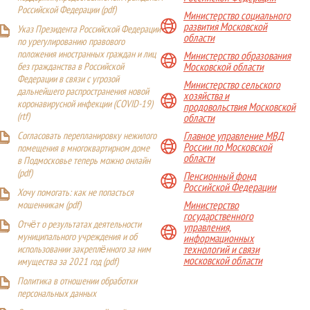
Российской Федерации (
pdf
)
Министерство социального
развития Московской
Указ Президента Российской Федерации
области
по урегулированию правового
положения иностранных граждан и лиц
Министерство образования
Московской области
без гражданства в Российской
Федерации в связи с угрозой
Министерство сельского
дальнейшего распространения новой
хозяйства и
коронавирусной инфекции (COVID-19)
продовольствия Московской
(
rtf
)
области
Главное управление МВД
Согласовать перепланировку нежилого
России по Московской
помещения в многоквартирном доме
области
в Подмосковье теперь можно онлайн
(
pdf
)
Пенсионный фонд
Российской Федерации
Хочу помогать: как не попасться
Министерство
мошенникам (pdf)
государственного
Отчёт о результатах деятельности
управления,
муниципального учреждения и об
информационных
технологий и связи
использовании закреплённого за ним
московской области
имущества за 2021 год (pdf)
Политика в отношении обработки
персональных данных