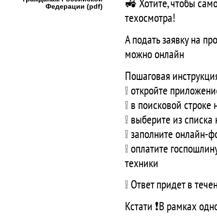
🚜 Хотите, чтобы сам
Федерации (pdf)
техосмотра!
А подать заявку на п
можно онлайн
Пошаговая инструкци
❕ откройте приложен
❕ в поисковой строке
❕ выберите из списка
❕ заполните онлайн‑ф
❕ оплатите госпошлину
техники
❕ Ответ придет в теч
Кстати ❗️В рамках од