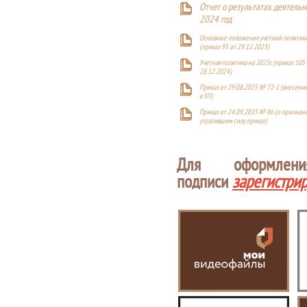
Отчет о результатах деятельн
2024 год
Основные положения учетной политики
(приказ 95 от 29.12.2023)
Учетная политика на 2025г. (приказ 105 
28.12.2024)
Приказ от 29.08.2025 № 72-1 (внесен
в УП)
Приказ от 24.09.2025 № 86 (о признан
утратившим силу приказ)
Для оформлен
подписи
зарегистри