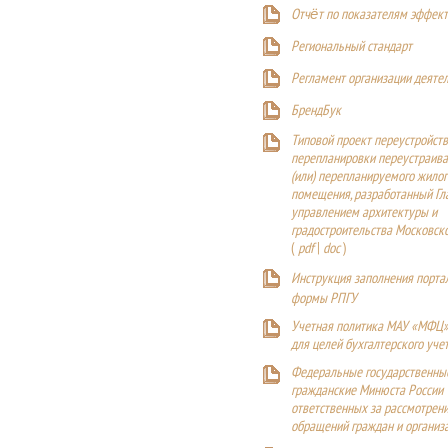
Отчёт по показателям эффект
Р
егиональный стандарт
Регламент организации деяте
БрендБук
Типовой проект переустройства
перепланировки переустраива
(или) перепланируемого жилог
помещения, разработанный Г
управлением архитектуры и
градостроительства Московск
(
pdf
|
doc
)
Инструкция заполнения порта
формы РПГУ
Учетная политика МАУ «МФЦ»
для целей бухгалтерского уче
Федеральные государственны
гражданские Минюста России
ответственных за рассмотрен
обращений граждан и организ