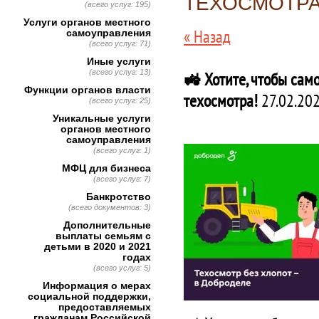
ТЕХОСМОТРА
(всего услуг: 195)
Услуги органов местного
« Назад
самоуправления
(всего услуг: 71)
Иные услуги
(всего услуг: 13)
🚜 Хотите, чтобы сам
Функции органов власти
техосмотра!
27.02.20
(всего услуг: 25)
Уникальные услуги
органов местного
самоуправления
(всего услуг: 1)
МФЦ для бизнеса
(всего услуг: 7)
Банкротство
(всего документов: 3)
Дополнительные
выплаты семьям с
детьми в 2020 и 2021
годах
(всего услуг: 5)
Информация о мерах
социальной поддержки,
предоставляемых
гражданам Российской