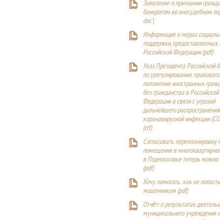
Заявление о признании гражд
банкротом во внесудебном п
doc
)
Информация о мерах социаль
поддержки, предоставляемых
Российской Федерации (
pdf
)
Указ Президента Российской 
по урегулированию правового
положения иностранных гражд
без гражданства в Российской
Федерации в связи с угрозой
дальнейшего распространения
коронавирусной инфекции (CO
(
rtf
)
Согласовать перепланировку 
помещения в многоквартирн
в Подмосковье теперь можно
(
pdf
)
Хочу помогать: как не попаст
мошенникам (pdf)
Отчёт о результатах деятельн
муниципального учреждения и