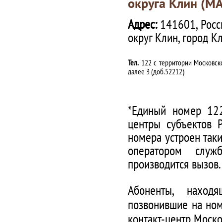
округа Клин (М
Адрес:
141601, Росс
округ Клин, город К
Тел.
122 с территории Московско
далее 3 (доб.52212)
*Единый номер 122
центры субъектов 
номера устроен таки
оператором служ
производится вызов.
Абоненты, наход
позвонившие на ном
контакт-центр Моско