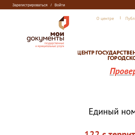
Зарегистрироваться
/
Войти
О центре
Публ
Прове
Единый но
122 с терри