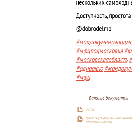
нескольких самоход
Доступность, простот
@dobrodelmo
#моидокументыподмо
#мфцподмосковья
#к
#московскаяобласть
#
#одноокно
#моидоку
#мфц
Важные документы
Устав
Приказ об утверждении Политики обра
персональных данных