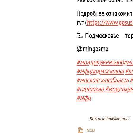
Подробнее ознакомит
тут (
https://www.gosusl
🦾 Подмосковье – те
@mingosmo
#моидокументыподмо
#мфцподмосковья
#к
#московскаяобласть
#
#одноокно
#моидоку
#мфц
Важные документы
Устав