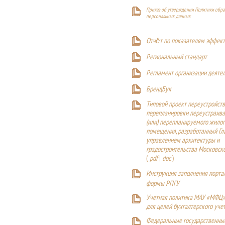
Приказ об утверждении Политики обра
персональных данных
Отчёт по показателям эффект
Р
егиональный стандарт
Регламент организации деяте
БрендБук
Типовой проект переустройства
перепланировки переустраива
(или) перепланируемого жилог
помещения, разработанный Г
управлением архитектуры и
градостроительства Московск
(
pdf
|
doc
)
Инструкция заполнения порта
формы РПГУ
Учетная политика МАУ «МФЦ»
для целей бухгалтерского уче
Федеральные государственны