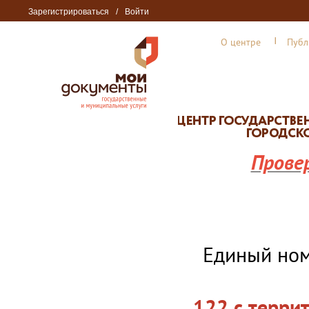
Зарегистрироваться
/
Войти
О центре
Публ
Прове
Единый но
122 с терри