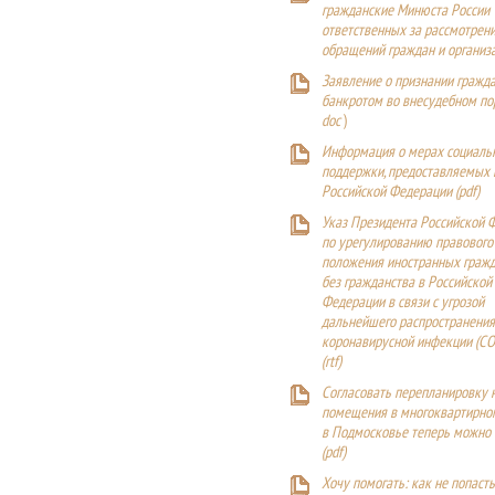
гражданские Минюста России
ответственных за рассмотрен
обращений граждан и организ
Заявление о признании гражд
банкротом во внесудебном п
doc
)
Информация о мерах социаль
поддержки, предоставляемых
Российской Федерации (
pdf
)
Указ Президента Российской 
по урегулированию правового
положения иностранных гражд
без гражданства в Российской
Федерации в связи с угрозой
дальнейшего распространения
коронавирусной инфекции (CO
(
rtf
)
Согласовать перепланировку 
помещения в многоквартирн
в Подмосковье теперь можно
(
pdf
)
Хочу помогать: как не попаст