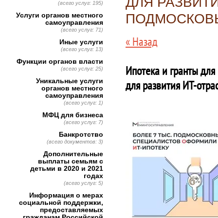
ДЛЯ РАЗВИТИ
(всего услуг: 195)
Услуги органов местного
ПОДМОСКОВ
самоуправления
(всего услуг: 71)
« Назад
Иные услуги
(всего услуг: 13)
Функции органов власти
Ипотека и гранты для
(всего услуг: 25)
Уникальные услуги
для развития ИТ-отра
органов местного
самоуправления
(всего услуг: 1)
МФЦ для бизнеса
(всего услуг: 7)
Банкротство
(всего документов: 3)
Дополнительные
выплаты семьям с
детьми в 2020 и 2021
годах
(всего услуг: 5)
Информация о мерах
социальной поддержки,
предоставляемых
гражданам Российской