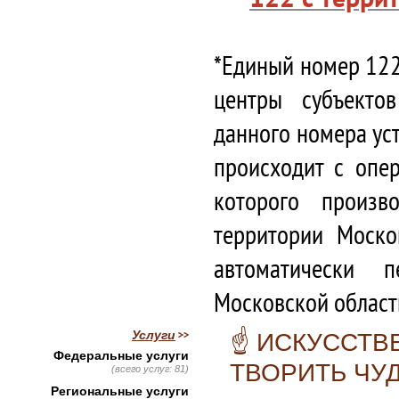
*Единый номер 122
центры субъекто
данного номера ус
происходит с опе
которого произв
территории Моско
автоматически 
Московской област
Услуги
☝️ ИСКУССТ
Федеральные услуги
ТВОРИТЬ ЧУ
(всего услуг: 81)
Региональные услуги