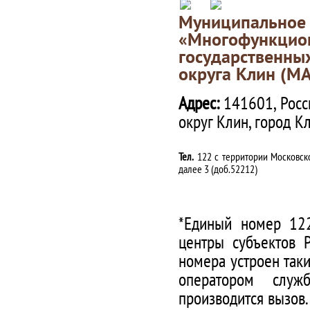
Муниципаль
«Многофункц
государственны
округа Клин (М
Адрес:
141601, Росс
округ Клин, город К
Тел.
122 с территории Московско
далее 3 (доб.52212)
*Единый номер 122
центры субъектов 
номера устроен таки
оператором служ
производится вызов.