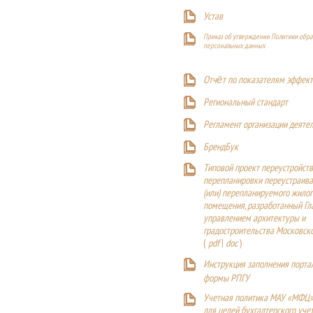
Устав
Приказ об утверждении Политики обра
персональных данных
Отчёт по показателям эффект
Р
егиональный стандарт
Регламент организации деяте
БрендБук
Типовой проект переустройства
перепланировки переустраива
(или) перепланируемого жилог
помещения, разработанный Г
управлением архитектуры и
градостроительства Московск
(
pdf
|
doc
)
Инструкция заполнения порта
формы РПГУ
Учетная политика МАУ «МФЦ»
для целей бухгалтерского уче