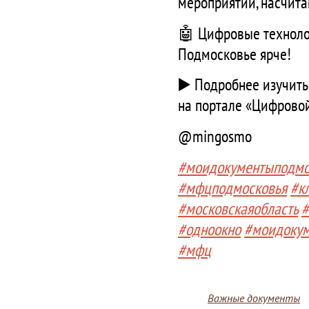
мероприятий, насчита
🤖 Цифровые технолог
Подмосковье ярче!
▶️ Подробнее изучить
на портале «Цифровой
@mingosmo
#моидокументыподмо
#мфцподмосковья
#к
#московскаяобласть
#
#одноокно
#моидоку
#мфц
Важные документы