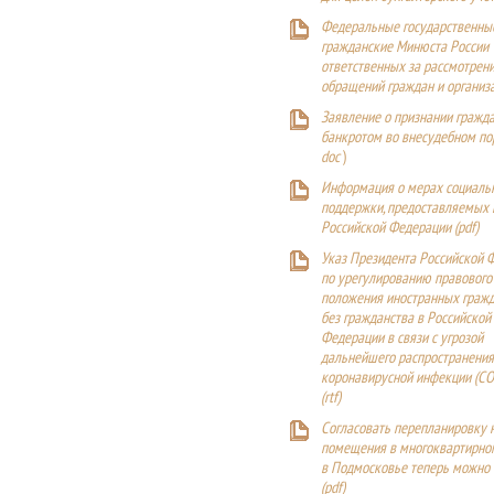
Федеральные государственны
гражданские Минюста России
ответственных за рассмотрен
обращений граждан и организ
Заявление о признании гражд
банкротом во внесудебном п
doc
)
Информация о мерах социаль
поддержки, предоставляемых
Российской Федерации (
pdf
)
Указ Президента Российской 
по урегулированию правового
положения иностранных гражд
без гражданства в Российской
Федерации в связи с угрозой
дальнейшего распространения
коронавирусной инфекции (CO
(
rtf
)
Согласовать перепланировку 
помещения в многоквартирн
в Подмосковье теперь можно
(
pdf
)