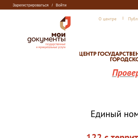
Зарегистрироваться
/
Войти
О центре
Публ
Прове
Единый но
122 с терри