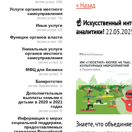
(всего услуг: 195)
« Назад
Услуги органов местного
самоуправления
(всего услуг: 71)
☝️ Искусственный инт
Иные услуги
аналитики!
22.05.202
(всего услуг: 13)
Функции органов власти
(всего услуг: 25)
Уникальные услуги
органов местного
самоуправления
(всего услуг: 1)
МФЦ для бизнеса
(всего услуг: 7)
Банкротство
(всего документов: 3)
Дополнительные
выплаты семьям с
детьми в 2020 и 2021
годах
(всего услуг: 5)
Информация о мерах
Знаете, что объединя
социальной поддержки,
предоставляемых
гражданам Российской