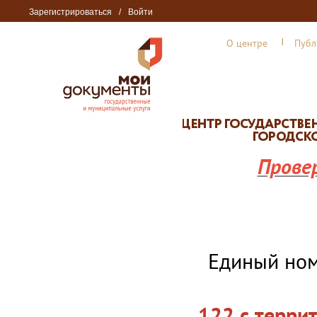
Зарегистрироваться
/
Войти
О центре
Публ
Прове
Единый но
122 с терри