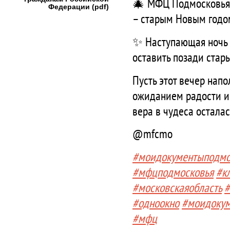
🎄 МФЦ Подмосковья 
Федерации (pdf)
– старым Новым годо
✨ Наступающая ночь 
оставить позади стар
Пусть этот вечер нап
ожиданием радости и 
вера в чудеса остала
@mfcmo
#моидокументыподмо
#мфцподмосковья
#к
#московскаяобласть
#
#одноокно
#моидоку
#мфц