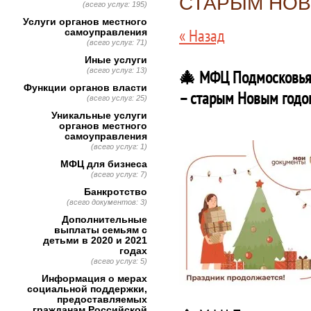
СТАРЫМ НОВ
(всего услуг: 195)
Услуги органов местного
« Назад
самоуправления
(всего услуг: 71)
Иные услуги
(всего услуг: 13)
🎄 МФЦ Подмосковья 
Функции органов власти
– старым Новым годо
(всего услуг: 25)
Уникальные услуги
органов местного
самоуправления
(всего услуг: 1)
МФЦ для бизнеса
(всего услуг: 7)
Банкротство
(всего документов: 3)
Дополнительные
выплаты семьям с
детьми в 2020 и 2021
годах
(всего услуг: 5)
Информация о мерах
социальной поддержки,
предоставляемых
гражданам Российской