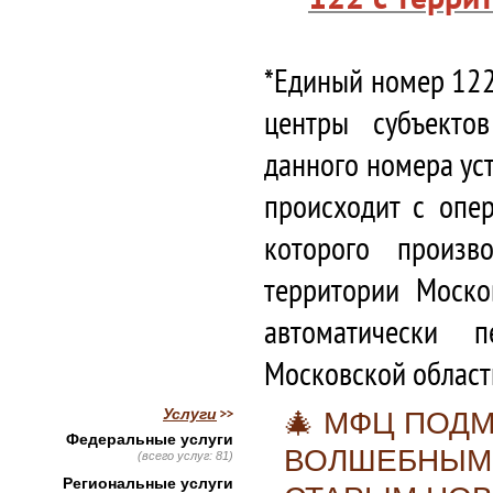
*Единый номер 122
центры субъекто
данного номера ус
происходит с опе
которого произв
территории Моско
автоматически 
Московской област
Услуги
🎄 МФЦ ПОД
Федеральные услуги
ВОЛШЕБНЫМ 
(всего услуг: 81)
Региональные услуги