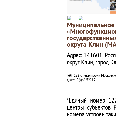
Муниципаль
«Многофункц
государственны
округа Клин (М
Адрес:
141601, Росс
округ Клин, город К
Тел.
122 с территории Московско
далее 3 (доб.52212)
*Единый номер 122
центры субъектов 
номера устроен таки