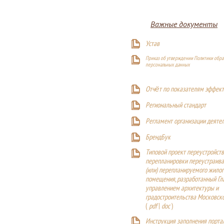
Важные документы
Устав
Приказ об утверждении Политики обра
персональных данных
Отчёт по показателям эффект
Р
егиональный стандарт
Регламент организации деяте
БрендБук
Типовой проект переустройства
перепланировки переустраива
(или) перепланируемого жилог
помещения, разработанный Г
управлением архитектуры и
градостроительства Московск
(
pdf
|
doc
)
Инструкция заполнения порта