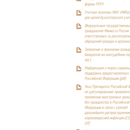
формы РПГУ
Учетная политика МАУ «МФЦ»
для целей бухгалтерского уче
Федеральные государственны
гражданские Минюста России
ответственных за рассмотрен
обращений граждан и организ
Заявление о признании гражд
банкротом во внесудебном п
doc
)
Информация о мерах социаль
поддержки, предоставляемых
Российской Федерации (
pdf
)
Указ Президента Российской 
по урегулированию правового
положения иностранных гражд
без гражданства в Российской
Федерации в связи с угрозой
дальнейшего распространения
коронавирусной инфекции (CO
(
rtf
)