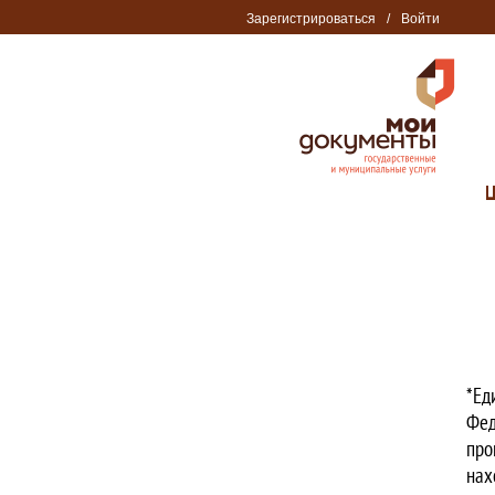
Зарегистрироваться
/
Войти
*Ед
Фед
про
нах