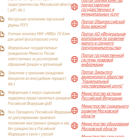
Портал оценки качества
градостроительства Московской области
предоставления
государственных и
(
pdf
|
doc
)
муниципальных услуг
Инструкция заполнения портальной
Портал Общероссийской
формы РПГУ
базы вакансий
Учетная политика МАУ «МФЦ» ГО Клин
Портал АО «Федеральная
корпорация по развитию
для целей бухгалтерского учета
малого и среднего
предпринимательства»
Федеральные государственные
гражданские Минюста России
Портал государственной
ответственных за рассмотрение
системы правовой
обращений граждан и организаций
информации
Портал Закрытого
Заявление о признании гражданина
акционерного общества
банкротом во внесудебном порядке
(
"Национальный
doc
)
удостоверяющий центр"
Информация о мерах социальной
Министерство юстиции
поддержки, предоставляемых гражданам
Российской Федерации
Российской Федерации (
pdf
)
Министерство социального
развития Московской
Указ Президента Российской Федерации
области
по урегулированию правового
положения иностранных граждан и лиц
Министерство образования
Московской области
без гражданства в Российской
Федерации в связи с угрозой
Министерство сельского