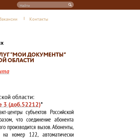
Вакансии
Контакты
их
нта
кой области:
е 3 (доб.52212)
*
кт-центры субъектов Российской
азом, что соединение абонента
ого производится вызов. Абоненты,
е на номер 122, автоматически