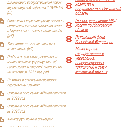
дальнейшего распространения новой
хозяйства и
коронавирусной инфекции (COVID-19)
продовольствия Московской
(
rtf
)
области
Главное управление МВД
Согласовать перепланировку нежилого
России по Московской
помещения в многоквартирном доме
области
в Подмосковье теперь можно онлайн
(
pdf
)
Пенсионный фонд
Российской Федерации
Хочу помогать: как не попасться
Министерство
мошенникам (pdf)
государственного
Отчёт о результатах деятельности
управления,
муниципального учреждения и об
информационных
технологий и связи
использовании закреплённого за ним
московской области
имущества за 2021 год (pdf)
Политика в отношении обработки
персональных данных
Основные положения учётной политики
на 2022 год
Основные положения учётной политики
на 2023 год
Антикоррупционные стандарты