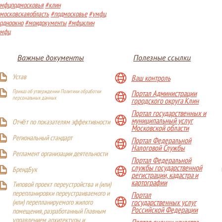
мфцподмосковья
#клин
московскаяобласть
#подмосковье
#умфц
одноокно
#моидокументы
#мфцклин
мфц
Важные документы
Полезные ссылки
Устав
Ваш контроль
Приказ об утверждении Политики обработки
Портал Администрации
персональных данных
городского округа Клин
Портал государственных и
муниципальный услуг
Отчёт по показателям эффективности
Московской области
Р
егиональный стандарт
Портал Федеральной
Налоговой Службы
Регламент организации деятельности
Портал Федеральной
службы государственной
БрендБук
регистрации, кадастра и
картографии
Типовой проект переустройства и (или)
перепланировки переустраиваемого и
Портал
(или) перепланируемого жилого
государственных услуг
Российской Федерации
помещения, разработанный Главным
управлением архитектуры и