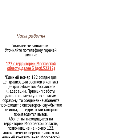
Часы работы
Уважаемые заявители!
Уточняйте по телефону горячей
линии:
122 с территории Московской
области, далее 3 (доб.52212)
*Единый номер 122 создан для
централизации звонков в контакт-
центры субъектов Российской
Федерации. Принцип работы
данного номера устроен таким
образом, что соединение абонента
происходит с оператором службы того
региона, на территории которого
производится вызов.
Абоненты, находящиеся на
территории Московской области,
позвонившие на номер 122,
автоматически переключаются на
единый контакт-центр Московской