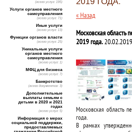
2019 ГОДА.
(всего услуг: 195)
Услуги органов местного
« Назад
самоуправления
(всего услуг: 71)
Иные услуги
(всего услуг: 13)
Московская область п
Функции органов власти
2019 года.
20.02.2019
(всего услуг: 25)
Уникальные услуги
органов местного
самоуправления
(всего услуг: 1)
МФЦ для бизнеса
(всего услуг: 7)
Банкротство
(всего документов: 3)
Дополнительные
выплаты семьям с
детьми в 2020 и 2021
годах
Московская область п
(всего услуг: 5)
года.
Информация о мерах
социальной поддержки,
В рамках утвержденн
предоставляемых
гражданам Российской