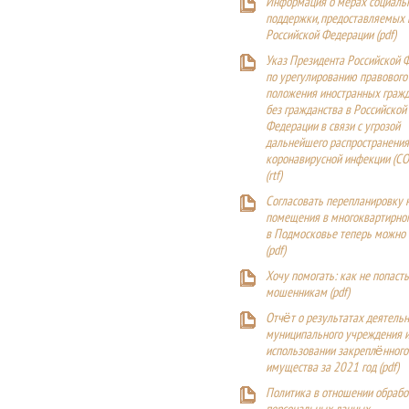
Информация о мерах социаль
поддержки, предоставляемых
Российской Федерации (
pdf
)
Указ Президента Российской 
по урегулированию правового
положения иностранных гражд
без гражданства в Российской
Федерации в связи с угрозой
дальнейшего распространения
коронавирусной инфекции (CO
(
rtf
)
Согласовать перепланировку 
помещения в многоквартирн
в Подмосковье теперь можно
(
pdf
)
Хочу помогать: как не попаст
мошенникам (pdf)
Отчёт о результатах деятельн
муниципального учреждения и
использовании закреплённого
имущества за 2021 год (pdf)
Политика в отношении обрабо