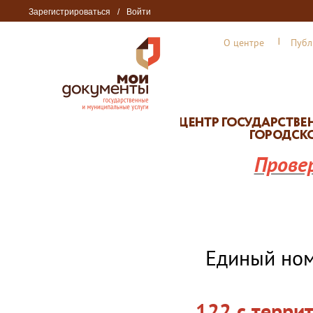
Зарегистрироваться
/
Войти
О центре
Публ
Прове
Единый но
122 с терри