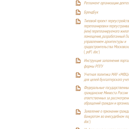
Регламент организации деяте
БрендБук
Типовой проект переустройства
перепланировки переустраива
(или) перепланируемого жилог
помещения, разработанный Г
управлением архитектуры и
градостроительства Московск
(
pdf
|
doc
)
Инструкция заполнения порта
формы РПГУ
Учетная политика МАУ «МФЦ»
для целей бухгалтерского уче
Федеральные государственны
гражданские Минюста России
ответственных за рассмотрен
обращений граждан и организ
Заявление о признании гражд
банкротом во внесудебном п
doc
)