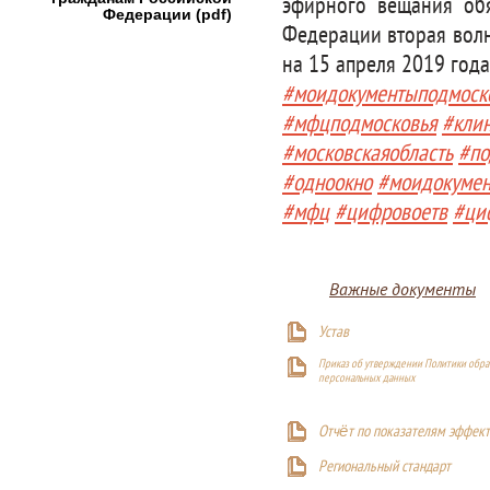
эфирного вещания об
Федерации (pdf)
Федерации вторая волн
на 15 апреля 2019 года
#моидокументыподмоск
#мфцподмосковья
#кли
#московскаяобласть
#по
#одноокно
#моидокуме
#мфц
#цифровоетв
#ци
Важные документы
Устав
Приказ об утверждении Политики обра
персональных данных
Отчёт по показателям эффект
Р
егиональный стандарт