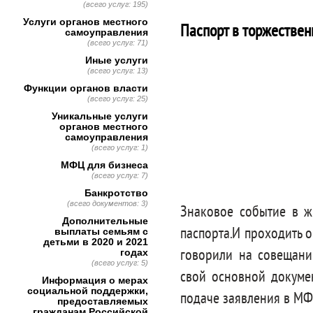
(всего услуг: 195)
Услуги органов местного
Паспорт в торжествен
самоуправления
(всего услуг: 71)
Иные услуги
(всего услуг: 13)
Функции органов власти
(всего услуг: 25)
Уникальные услуги
органов местного
самоуправления
(всего услуг: 1)
МФЦ для бизнеса
(всего услуг: 7)
Банкротство
(всего документов: 3)
Знаковое событие в ж
Дополнительные
паспорта.И проходить 
выплаты семьям с
детьми в 2020 и 2021
говорили на совещан
годах
(всего услуг: 5)
свой основной докумен
Информация о мерах
социальной поддержки,
подаче заявления в М
предоставляемых
гражданам Российской