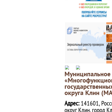
Муниципаль
«Многофункц
государственны
округа Клин (М
Адрес:
141601, Росс
округ Клин, город К