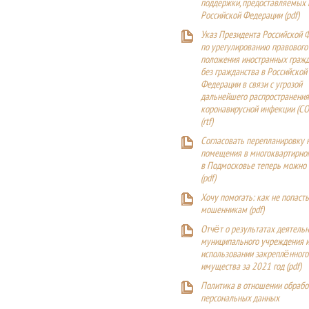
поддержки, предоставляемых
Российской Федерации (
pdf
)
Указ Президента Российской 
по урегулированию правового
положения иностранных гражд
без гражданства в Российской
Федерации в связи с угрозой
дальнейшего распространения
коронавирусной инфекции (CO
(
rtf
)
Согласовать перепланировку 
помещения в многоквартирн
в Подмосковье теперь можно
(
pdf
)
Хочу помогать: как не попаст
мошенникам (pdf)
Отчёт о результатах деятельн
муниципального учреждения и
использовании закреплённого
имущества за 2021 год (pdf)
Политика в отношении обрабо
персональных данных