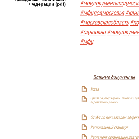
#моидокументыподмоск
Федерации (pdf)
#мфцподмосковья
#кли
#московскаяобласть
#по
#одноокно
#моидокуме
#мфц
Важные документы
Устав
Приказ об утверждении Политики обра
персональных данных
Отчёт по показателям эффект
Р
егиональный стандарт
Регламент организации деяте