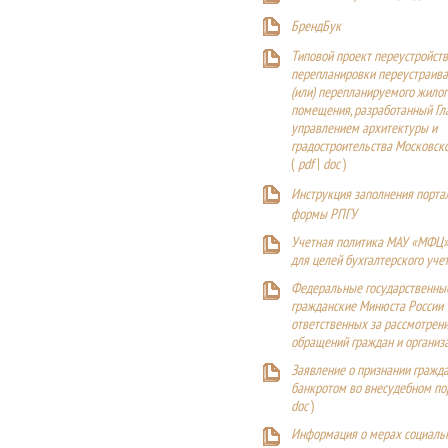
БрендБук
Типовой проект переустройства
перепланировки переустраива
(или) перепланируемого жилог
помещения, разработанный Г
управлением архитектуры и
градостроительства Московск
(
pdf
|
doc
)
Инструкция заполнения порта
формы РПГУ
Учетная политика МАУ «МФЦ»
для целей бухгалтерского уче
Федеральные государственны
гражданские Минюста России
ответственных за рассмотрен
обращений граждан и организ
Заявление о признании гражд
банкротом во внесудебном п
doc
)
Информация о мерах социаль