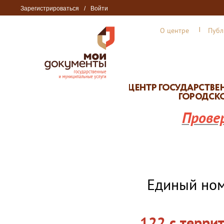
Зарегистрироваться
/
Войти
О центре
Публ
Прове
Единый но
122 с терри