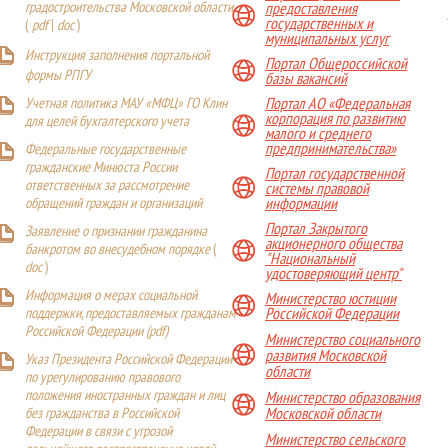
градостроительства Московской области
предоставления
государственных и
(
pdf
|
doc
)
муниципальных услуг
Инструкция заполнения портальной
Портал Общероссийской
формы РПГУ
базы вакансий
Учетная политика МАУ «МФЦ» ГО Клин
Портал АО «Федеральная
корпорация по развитию
для целей бухгалтерского учета
малого и среднего
предпринимательства»
Федеральные государственные
гражданские Минюста России
Портал государственной
ответственных за рассмотрение
системы правовой
обращений граждан и организаций
информации
Портал Закрытого
Заявление о признании гражданина
акционерного общества
банкротом во внесудебном порядке
(
"Национальный
doc
)
удостоверяющий центр"
Информация о мерах социальной
Министерство юстиции
поддержки, предоставляемых гражданам
Российской Федерации
Российской Федерации (
pdf
)
Министерство социального
развития Московской
Указ Президента Российской Федерации
области
по урегулированию правового
положения иностранных граждан и лиц
Министерство образования
Московской области
без гражданства в Российской
Федерации в связи с угрозой
Министерство сельского