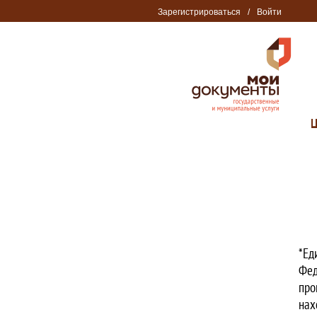
Зарегистрироваться
/
Войти
*Ед
Фед
про
нах