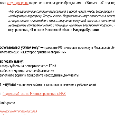
овая
услуга доступна
на регпортале в разделе «Гражданам» – «Жилье» – «Статус н
«Мы объединили все сценарии переселения в одной услуге, чтобы было проще и
необходимую поддержку. Теперь жители Подмосковья могут полностью в элект
на переселение из аварийного жилья, получение выкупной стоимости или сертиф
необходимые соглашения можно с помощью усиленной электронной подписи»,
–
госуправления, ИТ и связи Московской области
Надежда Куртяник
оспользоваться услугой могут
➡️ граждане РФ, имеющие прописку в Московской обл
илого помещения, которое признано аварийным
ак подать заявку:
️ авторизуйтесь на регпортале через ЕСИА
️ выберите муниципальное образование
️ заполните форму и прикрепите необходимые документы
📆
Результат
– в личном кабинете заявителя в течение 5 рабочих дней
📱
Подписывайтесь на Мингосуправления в MAX
mingosmo
моидокументыподмосковья