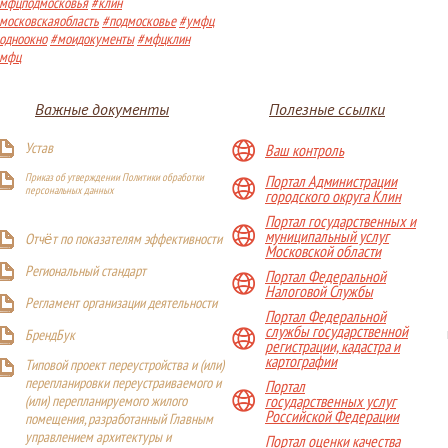
мфцподмосковья
#клин
московскаяобласть
#подмосковье
#умфц
одноокно
#моидокументы
#мфцклин
мфц
Важные документы
Полезные ссылки
Устав
Ваш контроль
Приказ об утверждении Политики обработки
Портал Администрации
персональных данных
городского округа Клин
Портал государственных и
муниципальный услуг
Отчёт по показателям эффективности
Московской области
Р
егиональный стандарт
Портал Федеральной
Налоговой Службы
Регламент организации деятельности
Портал Федеральной
службы государственной
БрендБук
регистрации, кадастра и
картографии
Типовой проект переустройства и (или)
перепланировки переустраиваемого и
Портал
(или) перепланируемого жилого
государственных услуг
Российской Федерации
помещения, разработанный Главным
управлением архитектуры и
Портал оценки качества