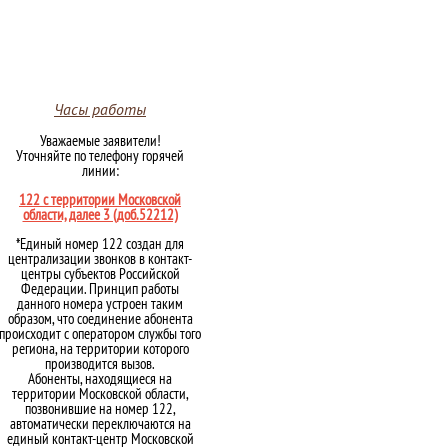
Часы работы
Уважаемые заявители!
Уточняйте по телефону горячей
линии:
122 с территории Московской
области, далее 3 (доб.52212)
*Единый номер 122 создан для
централизации звонков в контакт-
центры субъектов Российской
Федерации. Принцип работы
данного номера устроен таким
образом, что соединение абонента
происходит с оператором службы того
региона, на территории которого
производится вызов.
Абоненты, находящиеся на
территории Московской области,
позвонившие на номер 122,
автоматически переключаются на
единый контакт-центр Московской