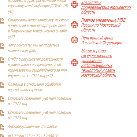
дальнейшего распространения новой
хозяйства и
коронавирусной инфекции (COVID-19)
продовольствия Московской
(
rtf
)
области
Главное управление МВД
Согласовать перепланировку нежилого
России по Московской
помещения в многоквартирном доме
области
в Подмосковье теперь можно онлайн
(
pdf
)
Пенсионный фонд
Российской Федерации
Хочу помогать: как не попасться
Министерство
мошенникам (pdf)
государственного
Отчёт о результатах деятельности
управления,
муниципального учреждения и об
информационных
технологий и связи
использовании закреплённого за ним
московской области
имущества за 2021 год (pdf)
Политика в отношении обработки
персональных данных
Основные положения учётной политики
на 2022 год
Основные положения учётной политики
на 2023 год
Антикоррупционные стандарты
ФЗ РФ №273 от 25.12.2008 "О