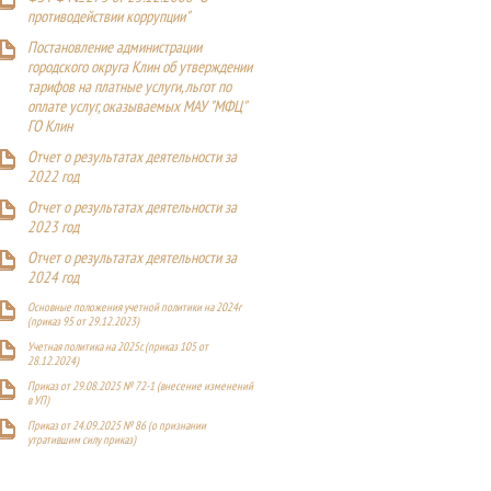
противодействии коррупции"
Постановление администрации
городского округа Клин об утверждении
тарифов на платные услуги, льгот по
оплате услуг, оказываемых МАУ "МФЦ"
ГО Клин
Отчет о результатах деятельности за
2022 год
Отчет о результатах деятельности за
2023 год
Отчет о результатах деятельности за
2024 год
Основные положения учетной политики на 2024г
(приказ 95 от 29.12.2023)
Учетная политика на 2025г. (приказ 105 от
28.12.2024)
Приказ от 29.08.2025 № 72-1 (внесение изменений
в УП)
Приказ от 24.09.2025 № 86 (о признании
утратившим силу приказ)