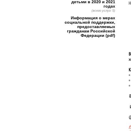
детьми в 2020 и 2021
Н
годах
(всего услуг: 5)
Информация о мерах
социальной поддержки,
предоставляемых
гражданам Российской
Федерации (pdf)
В
ж
К
▫
▫
▫
@
#