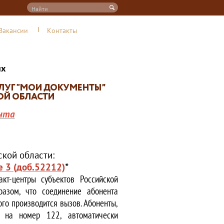
Вакансии
Контакты
их
нта
кой области:
е 3 (доб.52212)
*
кт-центры субъектов Российской
азом, что соединение абонента
ого производится вызов. Абоненты,
е на номер 122, автоматически