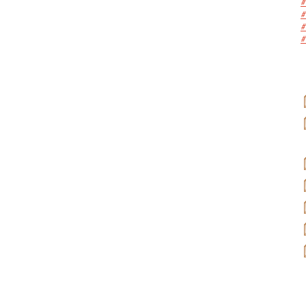
#
#
#
#