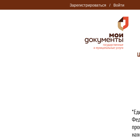
Зарегистрироваться
/
Войти
*Ед
Фед
про
нах