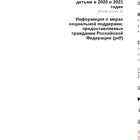
детьми в 2020 и 2021
О
годах
(всего услуг: 5)
Н
Информация о мерах
▫
социальной поддержки,
▫
предоставляемых
▫
гражданам Российской
Федерации (pdf)
С
✅
✅
✅

2
Ц
▶
@
#
#