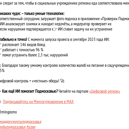
н следит за тем, чтобы в социальных учреждениях региона еда соответствовала ме
икаких чудес – только умные технологии:
️ ответственный сотрудник загружает фото подноса в приложение «Проверки Подмо
️ ИИ анализирует снимки и находит недочёты, а модератор проверяет их
️ если нарушение подтверждается 👉 ИИ ставит задачу на их устранение
табильно и точно!
С момента запуска проекта в сентябре 2023 года ИИ:
 распознает 146 видов блюд
 работает с точностью 96 %
 помог устранить более 2,3 тыс. нарушений
 Благодаря такому умному контролю количество жалоб на питание в соцучреждени
5%
ифровой контроль = «честные» обеды! 🚀
️
Как ещё ИИ помогает Подмосковью?
Читайте на портале
«Цифровой регион»
📱
Подписывайтесь на Мингосуправления в MAX
mingosmo
моидокументыподмосковья
мфцподмосковья
#клин