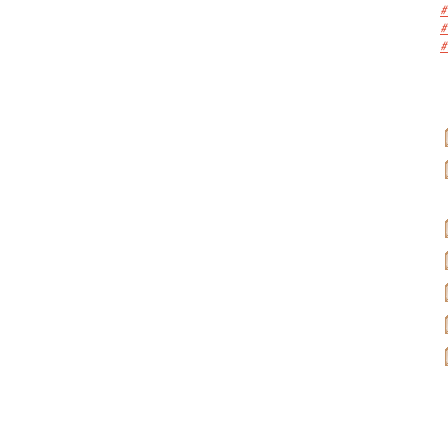
#
#
#