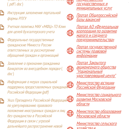
государственных и
(
pdf
|
doc
)
муниципальных услуг
Инструкция заполнения портальной
Портал Общероссийской
формы РПГУ
базы вакансий
Учетная политика МАУ «МФЦ» ГО Клин
Портал АО «Федеральная
корпорация по развитию
для целей бухгалтерского учета
малого и среднего
предпринимательства»
Федеральные государственные
гражданские Минюста России
Портал государственной
ответственных за рассмотрение
системы правовой
обращений граждан и организаций
информации
Портал Закрытого
Заявление о признании гражданина
акционерного общества
банкротом во внесудебном порядке
(
"Национальный
doc
)
удостоверяющий центр"
Информация о мерах социальной
Министерство юстиции
поддержки, предоставляемых гражданам
Российской Федерации
Российской Федерации (
pdf
)
Министерство социального
развития Московской
Указ Президента Российской Федерации
области
по урегулированию правового
положения иностранных граждан и лиц
Министерство образования
Московской области
без гражданства в Российской
Федерации в связи с угрозой
Министерство сельского
дальнейшего распространения новой
хозяйства и