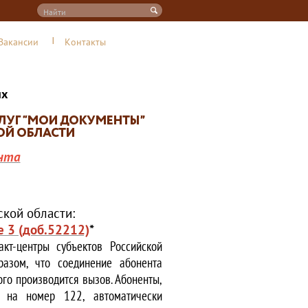
Вакансии
Контакты
их
нта
кой области:
е 3 (доб.52212)
*
кт-центры субъектов Российской
азом, что соединение абонента
ого производится вызов. Абоненты,
е на номер 122, автоматически