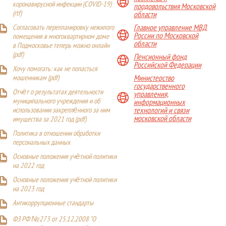
коронавирусной инфекции (COVID-19)
продовольствия Московской
(
rtf
)
области
Главное управление МВД
Согласовать перепланировку нежилого
России по Московской
помещения в многоквартирном доме
области
в Подмосковье теперь можно онлайн
(
pdf
)
Пенсионный фонд
Российской Федерации
Хочу помогать: как не попасться
Министерство
мошенникам (pdf)
государственного
Отчёт о результатах деятельности
управления,
муниципального учреждения и об
информационных
технологий и связи
использовании закреплённого за ним
московской области
имущества за 2021 год (pdf)
Политика в отношении обработки
персональных данных
Основные положения учётной политики
на 2022 год
Основные положения учётной политики
на 2023 год
Антикоррупционные стандарты
ФЗ РФ №273 от 25.12.2008 "О