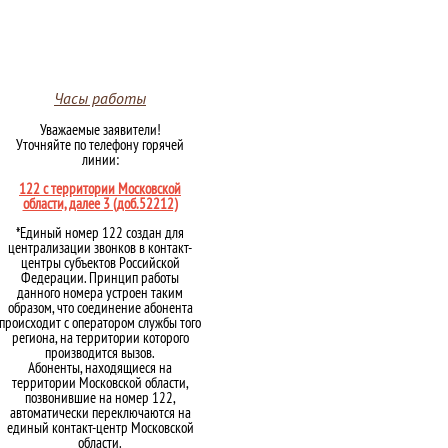
Часы работы
Уважаемые заявители!
Уточняйте по телефону горячей
линии:
122 с территории Московской
области, далее 3 (доб.52212)
*Единый номер 122 создан для
централизации звонков в контакт-
центры субъектов Российской
Федерации. Принцип работы
данного номера устроен таким
образом, что соединение абонента
происходит с оператором службы того
региона, на территории которого
производится вызов.
Абоненты, находящиеся на
территории Московской области,
позвонившие на номер 122,
автоматически переключаются на
единый контакт-центр Московской
области.