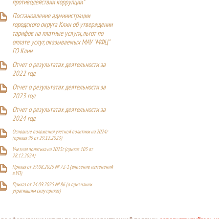
противодействии коррупции"
Постановление администрации
городского округа Клин об утверждении
тарифов на платные услуги, льгот по
оплате услуг, оказываемых МАУ "МФЦ"
ГО Клин
Отчет о результатах деятельности за
2022 год
Отчет о результатах деятельности за
2023 год
Отчет о результатах деятельности за
2024 год
Основные положения учетной политики на 2024г
(приказ 95 от 29.12.2023)
Учетная политика на 2025г. (приказ 105 от
28.12.2024)
Приказ от 29.08.2025 № 72-1 (внесение изменений
в УП)
Приказ от 24.09.2025 № 86 (о признании
утратившим силу приказ)