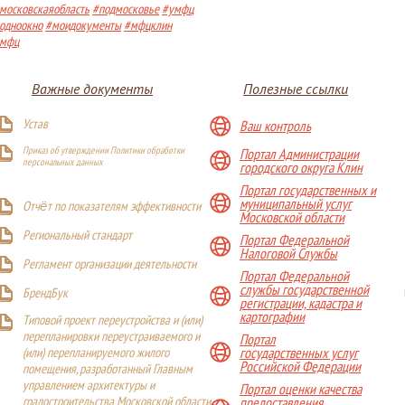
московскаяобласть
#подмосковье
#умфц
одноокно
#моидокументы
#мфцклин
мфц
Важные документы
Полезные ссылки
Устав
Ваш контроль
Приказ об утверждении Политики обработки
Портал Администрации
персональных данных
городского округа Клин
Портал государственных и
муниципальный услуг
Отчёт по показателям эффективности
Московской области
Р
егиональный стандарт
Портал Федеральной
Налоговой Службы
Регламент организации деятельности
Портал Федеральной
службы государственной
БрендБук
регистрации, кадастра и
картографии
Типовой проект переустройства и (или)
перепланировки переустраиваемого и
Портал
(или) перепланируемого жилого
государственных услуг
Российской Федерации
помещения, разработанный Главным
управлением архитектуры и
Портал оценки качества
градостроительства Московской области
предоставления