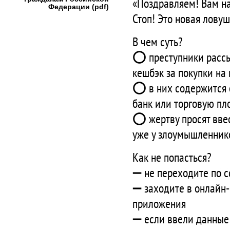
«Поздравляем! Вам на
Федерации (pdf)
Стоп! Это новая ловуш
В чем суть?
⭕ преступники рассы
кешбэк за покупки н
⭕ в них содержится с
банк или торговую п
⭕ жертву просят ввес
уже у злоумышленнико
Как не попасться?
➖ не переходите по 
➖ заходите в онлайн
приложения
➖ если ввели данные 