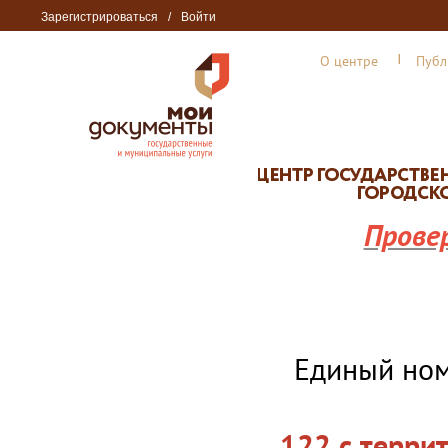
Зарегистрироваться
/
Войти
О центре
Публ
Прове
Единый но
122 с терри