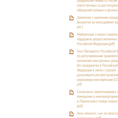
гражданские Минюста России
ответственных за рассмотрен
обращений граждан и организ
Заявление о признании гражд
банкротом во внесудебном п
doc
)
Информация о мерах социаль
поддержки, предоставляемых
Российской Федерации (
pdf
)
Указ Президента Российской 
по урегулированию правового
положения иностранных гражд
без гражданства в Российской
Федерации в связи с угрозой
дальнейшего распространения
коронавирусной инфекции (CO
(
rtf
)
Согласовать перепланировку 
помещения в многоквартирн
в Подмосковье теперь можно
(
pdf
)
Хочу помогать: как не попаст