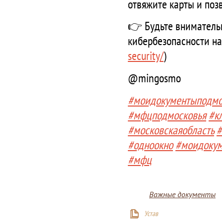
отвяжите карты и поз
👉 Будьте внимательн
кибербезопасности на 
security/
)
@mingosmo
#моидокументыподмо
#мфцподмосковья
#к
#московскаяобласть
#
#одноокно
#моидоку
#мфц
Важные документы
Устав