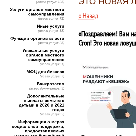
ЭТО НОВАЯ 
(всего услуг: 195)
Услуги органов местного
« Назад
самоуправления
(всего услуг: 71)
Иные услуги
(всего услуг: 13)
«Поздравляем! Вам на
Функции органов власти
Стоп! Это новая ловуш
(всего услуг: 25)
Уникальные услуги
органов местного
самоуправления
(всего услуг: 1)
МФЦ для бизнеса
(всего услуг: 7)
Банкротство
(всего документов: 3)
Дополнительные
выплаты семьям с
детьми в 2020 и 2021
годах
(всего услуг: 5)
Информация о мерах
социальной поддержки,
предоставляемых
гражданам Российской