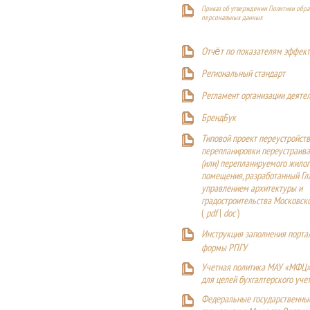
Приказ об утверждении Политики обра
персональных данных
Отчёт по показателям эффект
Р
егиональный стандарт
Регламент организации деяте
БрендБук
Типовой проект переустройства
перепланировки переустраива
(или) перепланируемого жилог
помещения, разработанный Г
управлением архитектуры и
градостроительства Московск
(
pdf
|
doc
)
Инструкция заполнения порта
формы РПГУ
Учетная политика МАУ «МФЦ»
для целей бухгалтерского уче
Федеральные государственны