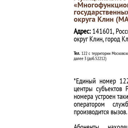
«Многофункц
государственны
округа Клин (М
Адрес:
141601, Росс
округ Клин, город К
Тел.
122 с территории Московско
далее 3 (доб.52212)
*Единый номер 122
центры субъектов 
номера устроен таки
оператором служ
производится вызов.
Абоненты, наход