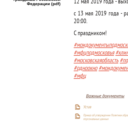
12 мая 2019 года - вых
Федерации (pdf)
с 13 мая 2019 года - 
20:00.
С праздником!
#моидокументыподмоск
#мфцподмосковья
#кли
#московскаяобласть
#по
#одноокно
#моидокуме
#мфц
Важные документы
Устав
Приказ об утверждении Политики обра
персональных данных