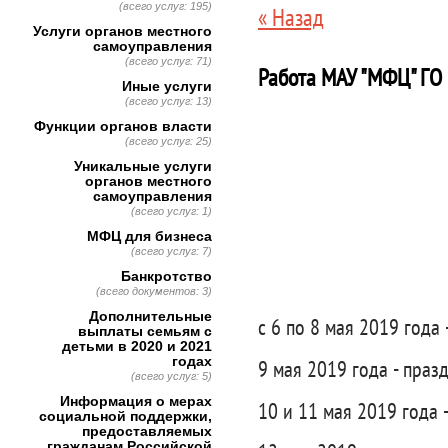
(всего услуг: 195)
« Назад
Услуги органов местного
самоуправления
(всего услуг: 71)
Работа МАУ "МФЦ" ГО
Иные услуги
(всего услуг: 13)
Функции органов власти
(всего услуг: 25)
Уникальные услуги
органов местного
самоуправления
(всего услуг: 1)
МФЦ для бизнеса
(всего услуг: 7)
Банкротство
(всего документов: 3)
Дополнительные
с 6 по 8 мая 2019 года 
выплаты семьям с
детьми в 2020 и 2021
годах
9 мая 2019 года - пра
(всего услуг: 5)
Информация о мерах
10 и 11 мая 2019 года 
социальной поддержки,
предоставляемых
гражданам Российской