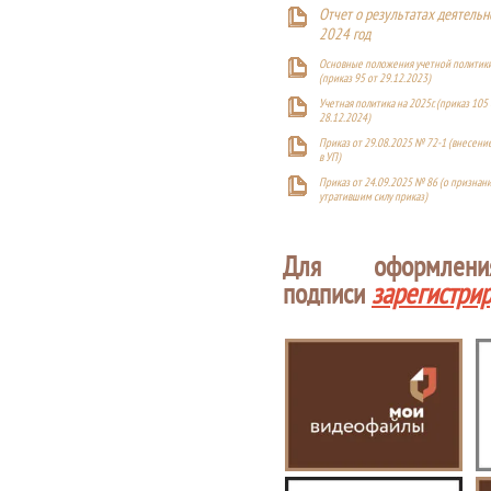
Отчет о результатах деятельн
2024 год
Основные положения учетной политики
(приказ 95 от 29.12.2023)
Учетная политика на 2025г. (приказ 105 
28.12.2024)
Приказ от 29.08.2025 № 72-1 (внесен
в УП)
Приказ от 24.09.2025 № 86 (о признан
утратившим силу приказ)
Для оформлен
подписи
зарегистри