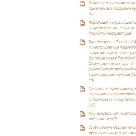
Заявление о признании гражд
банкротом во внесудебном п
doc
)
Информация о мерах социаль
поддержки, предоставляемых
Российской Федерации (
pdf
)
Указ Президента Российской 
по урегулированию правового
положения иностранных гражд
без гражданства в Российской
Федерации в связи с угрозой
дальнейшего распространения
коронавирусной инфекции (CO
(
rtf
)
Согласовать перепланировку 
помещения в многоквартирн
в Подмосковье теперь можно
(
pdf
)
Хочу помогать: как не попаст
мошенникам (pdf)
Отчёт о результатах деятельн
муниципального учреждения и