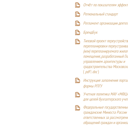
Отчёт по показателям эффект
Р
егиональный стандарт
Регламент организации деяте
БрендБук
Типовой проект переустройства
перепланировки переустраива
(или) перепланируемого жилог
помещения, разработанный Г
управлением архитектуры и
градостроительства Московск
(
pdf
|
doc
)
Инструкция заполнения порта
формы РПГУ
Учетная политика МАУ «МФЦ»
для целей бухгалтерского уче
Федеральные государственны
гражданские Минюста России
ответственных за рассмотрен
обращений граждан и организ