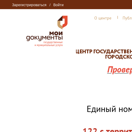
Зарегистрироваться
/
Войти
О центре
Публ
Прове
Единый но
122 с терри