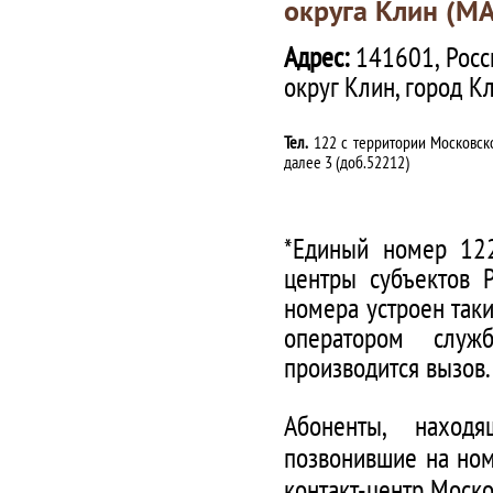
округа Клин (М
Адрес:
141601, Росс
округ Клин, город К
Тел.
122 с территории Московско
далее 3 (доб.52212)
*Единый номер 122
центры субъектов 
номера устроен таки
оператором служ
производится вызов.
Абоненты, наход
позвонившие на ном
контакт-центр Моско