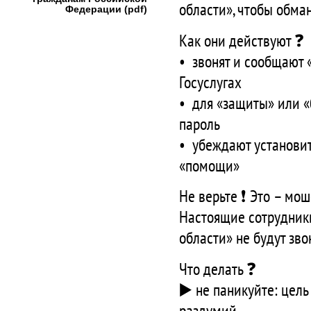
области», чтобы обма
Федерации (pdf)
Как они действуют ❓
• звонят и сообщают 
Госуслугах
• для «защиты» или «
пароль
• убеждают установи
«помощи»
Не верьте ❗️ Это – мо
Настоящие сотрудник
области» не будут зв
Что делать ❓
▶️ не паникуйте: цель
раздумий