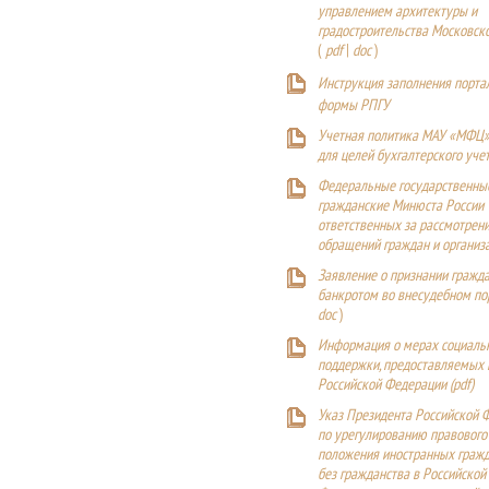
управлением архитектуры и
градостроительства Московск
(
pdf
|
doc
)
Инструкция заполнения порта
формы РПГУ
Учетная политика МАУ «МФЦ»
для целей бухгалтерского уче
Федеральные государственны
гражданские Минюста России
ответственных за рассмотрен
обращений граждан и организ
Заявление о признании гражд
банкротом во внесудебном п
doc
)
Информация о мерах социаль
поддержки, предоставляемых
Российской Федерации (
pdf
)
Указ Президента Российской 
по урегулированию правового
положения иностранных гражд
без гражданства в Российской