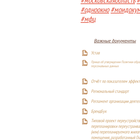
#московскаяобласть
#
#одноокно
#моидоку
#мфц
Важные документы
Устав
Приказ об утверждении Политики обра
персональных данных
Отчёт по показателям эффект
Р
егиональный стандарт
Регламент организации деяте
БрендБук
Типовой проект переустройства
перепланировки переустраива
(или) перепланируемого жилог
помещения, разработанный Г