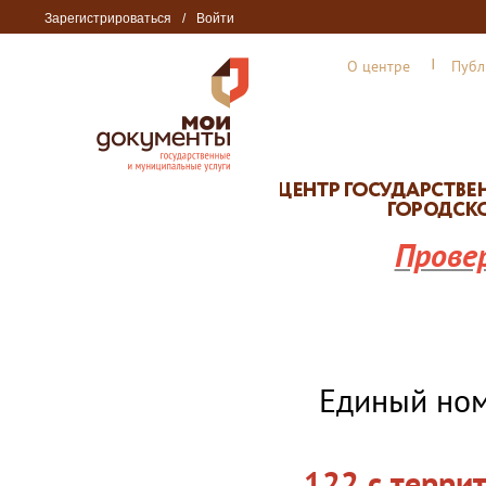
Зарегистрироваться
/
Войти
О центре
Публ
Прове
Единый но
122 с терри