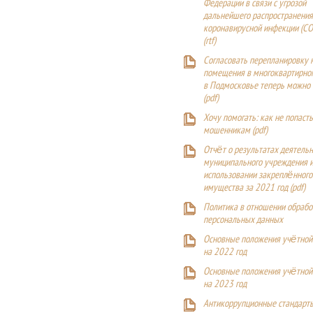
Федерации в связи с угрозой
дальнейшего распространения
коронавирусной инфекции (CO
(
rtf
)
Согласовать перепланировку 
помещения в многоквартирн
в Подмосковье теперь можно
(
pdf
)
Хочу помогать: как не попаст
мошенникам (pdf)
Отчёт о результатах деятельн
муниципального учреждения и
использовании закреплённого
имущества за 2021 год (pdf)
Политика в отношении обрабо
персональных данных
Основные положения учётной
на 2022 год
Основные положения учётной
на 2023 год
Антикоррупционные стандарт