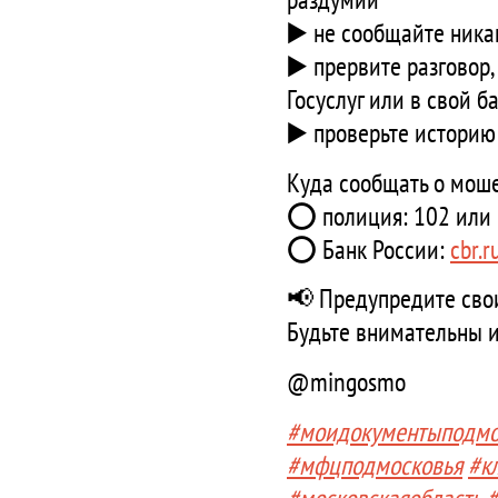
▶️ не сообщайте ника
▶️ прервите разговор,
Госуслуг или в свой б
▶️ проверьте историю
Куда сообщать о мош
⭕ полиция: 102 или
⭕ Банк России:
cbr.r
📢 Предупредите свои
Будьте внимательны и
@mingosmo
#моидокументыподмо
#мфцподмосковья
#к