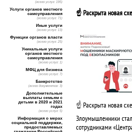
(всего услуг: 195)
Услуги органов местного
☝️ Раскрыта новая сх
самоуправления
(всего услуг: 71)
Иные услуги
(всего услуг: 13)
Функции органов власти
(всего услуг: 25)
Уникальные услуги
органов местного
самоуправления
(всего услуг: 1)
МФЦ для бизнеса
(всего услуг: 7)
Банкротство
(всего документов: 3)
Дополнительные
выплаты семьям с
детьми в 2020 и 2021
☝️ Раскрыта новая сх
годах
(всего услуг: 5)
Злоумышленники стали
Информация о мерах
социальной поддержки,
сотрудниками «Центр
предоставляемых
гражданам Российской