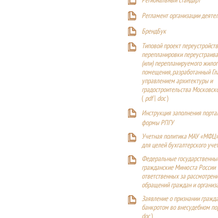
Р
егиональный стандарт
Регламент организации деяте
БрендБук
Типовой проект переустройства
перепланировки переустраива
(или) перепланируемого жилог
помещения, разработанный Г
управлением архитектуры и
градостроительства Московск
(
pdf
|
doc
)
Инструкция заполнения порта
формы РПГУ
Учетная политика МАУ «МФЦ»
для целей бухгалтерского уче
Федеральные государственны
гражданские Минюста России
ответственных за рассмотрен
обращений граждан и организ
Заявление о признании гражд
банкротом во внесудебном п
doc
)