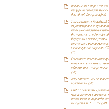
Информация о мерах социаль
поддержки, предоставляемых
Российской Федерации (
pdf
)
Указ Президента Российской 
по урегулированию правового
положения иностранных гражд
без гражданства в Российской
Федерации в связи с угрозой
дальнейшего распространения
коронавирусной инфекции (CO
(
rtf
)
Согласовать перепланировку 
помещения в многоквартирн
в Подмосковье теперь можно
(
pdf
)
Хочу помогать: как не попаст
мошенникам (pdf)
Отчёт о результатах деятельн
муниципального учреждения и
использовании закреплённого
имущества за 2021 год (pdf)