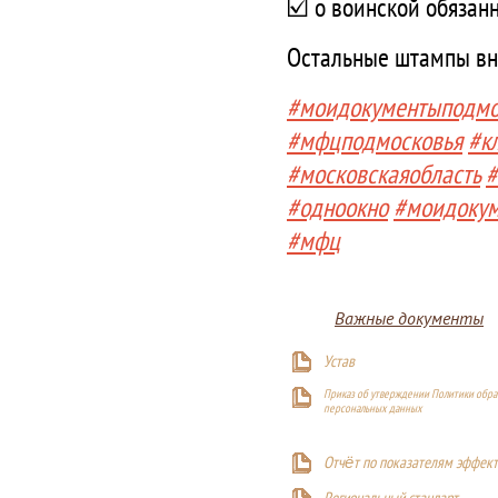
☑️ о воинской обязан
Остальные штампы вн
#моидокументыподмо
#мфцподмосковья
#к
#московскаяобласть
#
#одноокно
#моидоку
#мфц
Важные документы
Устав
Приказ об утверждении Политики обра
персональных данных
Отчёт по показателям эффект