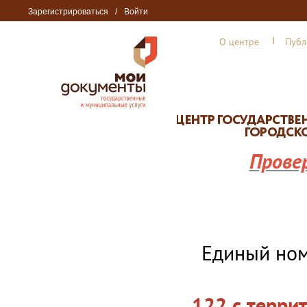
Зарегистрироваться
/
Войти
О центре
Публ
Прове
Единый но
122 с терри