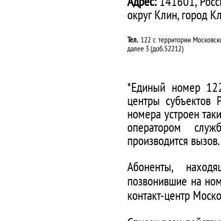
Адрес:
141601, Росс
округ Клин, город К
Тел.
122 с территории Московско
далее 3 (доб.52212)
*Единый номер 122
центры субъектов 
номера устроен таки
оператором служ
производится вызов.
Абоненты, наход
позвонившие на ном
контакт-центр Моско