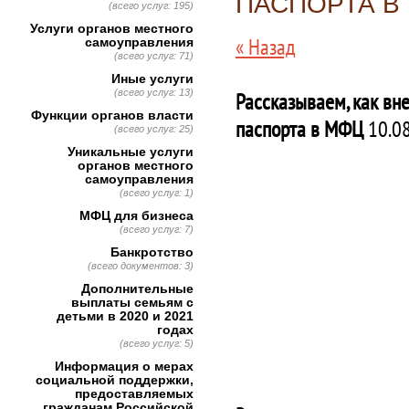
ПАСПОРТА В
(всего услуг: 195)
Услуги органов местного
« Назад
самоуправления
(всего услуг: 71)
Иные услуги
(всего услуг: 13)
Рассказываем, как вн
Функции органов власти
паспорта в МФЦ
10.08
(всего услуг: 25)
Уникальные услуги
органов местного
самоуправления
(всего услуг: 1)
МФЦ для бизнеса
(всего услуг: 7)
Банкротство
(всего документов: 3)
Дополнительные
выплаты семьям с
детьми в 2020 и 2021
годах
(всего услуг: 5)
Информация о мерах
социальной поддержки,
предоставляемых
гражданам Российской