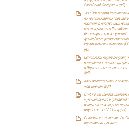
поддержки, предоставляемых
Российской Федерации (
pdf
)
Указ Президента Российской 
по урегулированию правового
положения иностранных гражд
без гражданства в Российской
Федерации в связи с угрозой
дальнейшего распространения
коронавирусной инфекции (CO
(
rtf
)
Согласовать перепланировку 
помещения в многоквартирн
в Подмосковье теперь можно
(
pdf
)
Хочу помогать: как не попаст
мошенникам (pdf)
Отчёт о результатах деятельн
муниципального учреждения и
использовании закреплённого
имущества за 2021 год (pdf)
Политика в отношении обрабо
персональных данных