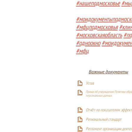
#нашеподмосковье
#мы
#моидокументыподмоск
#мфцподмосковья
#кли
#московскаяобласть
#по
#одноокно
#моидокуме
#мфц
Важные документы
Устав
Приказ об утверждении Политики обра
персональных данных
Отчёт по показателям эффект
Р
егиональный стандарт
Регламент организации деяте