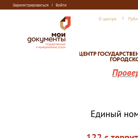
Зарегистрироваться
/
Войти
О центре
Публ
Прове
Единый но
122 с терри