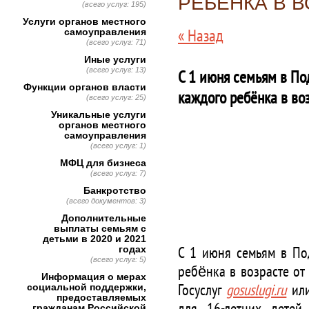
РЕБЁНКА В В
(всего услуг: 195)
Услуги органов местного
« Назад
самоуправления
(всего услуг: 71)
Иные услуги
(всего услуг: 13)
С 1 июня семьям в По
Функции органов власти
каждого ребёнка в воз
(всего услуг: 25)
Уникальные услуги
органов местного
самоуправления
(всего услуг: 1)
МФЦ для бизнеса
(всего услуг: 7)
Банкротство
(всего документов: 3)
Дополнительные
выплаты семьям с
детьми в 2020 и 2021
годах
С 1 июня семьям в По
(всего услуг: 5)
ребёнка в возрасте от
Информация о мерах
социальной поддержки,
Госуслуг
gosuslugi.ru
ил
предоставляемых
гражданам Российской