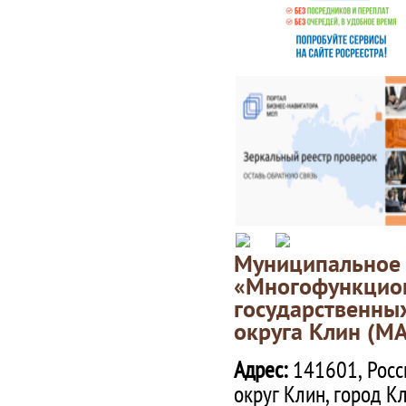
Муниципаль
«Многофункц
государственны
округа Клин (М
Адрес:
141601, Росс
округ Клин, город К