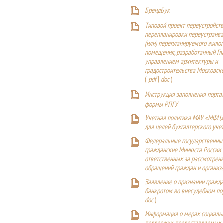
БрендБук
Типовой проект переустройства
перепланировки переустраива
(или) перепланируемого жилог
помещения, разработанный Г
управлением архитектуры и
градостроительства Московск
(
pdf
|
doc
)
Инструкция заполнения порта
формы РПГУ
Учетная политика МАУ «МФЦ»
для целей бухгалтерского уче
Федеральные государственны
гражданские Минюста России
ответственных за рассмотрен
обращений граждан и организ
Заявление о признании гражд
банкротом во внесудебном п
doc
)
Информация о мерах социаль