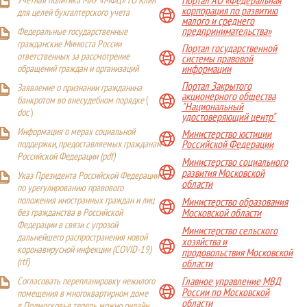
Учетная политика МАУ «МФЦ» ГО Клин
Портал АО «Федеральная
корпорация по развитию
для целей бухгалтерского учета
малого и среднего
предпринимательства»
Федеральные государственные
гражданские Минюста России
Портал государственной
ответственных за рассмотрение
системы правовой
обращений граждан и организаций
информации
Портал Закрытого
Заявление о признании гражданина
акционерного общества
банкротом во внесудебном порядке
(
"Национальный
doc
)
удостоверяющий центр"
Информация о мерах социальной
Министерство юстиции
поддержки, предоставляемых гражданам
Российской Федерации
Российской Федерации (
pdf
)
Министерство социального
развития Московской
Указ Президента Российской Федерации
области
по урегулированию правового
положения иностранных граждан и лиц
Министерство образования
Московской области
без гражданства в Российской
Федерации в связи с угрозой
Министерство сельского
дальнейшего распространения новой
хозяйства и
коронавирусной инфекции (COVID-19)
продовольствия Московской
(
rtf
)
области
Главное управление МВД
Согласовать перепланировку нежилого
России по Московской
помещения в многоквартирном доме
области
в Подмосковье теперь можно онлайн