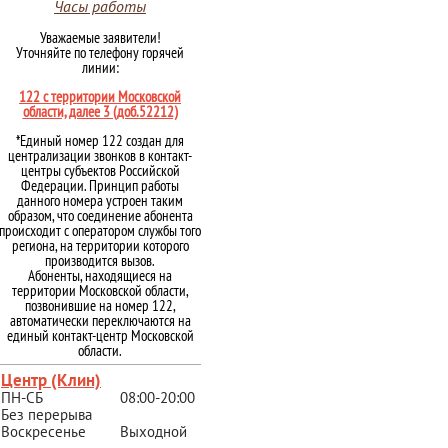
Часы работы
Уважаемые заявители!
Уточняйте по телефону горячей
линии:
122 с территории Московской
области, далее 3 (доб.52212)
*Единый номер 122 создан для
централизации звонков в контакт-
центры субъектов Российской
Федерации. Принцип работы
данного номера устроен таким
образом, что соединение абонента
происходит с оператором службы того
региона, на территории которого
производится вызов.
Абоненты, находящиеся на
территории Московской области,
позвонившие на номер 122,
автоматически переключаются на
единый контакт-центр Московской
области.
Центр (Клин)
ПН-СБ
08:00-20:00
Без перерыва
Воскресенье
Выходной