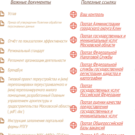
Важные документы
Полезные ссылки
Устав
Ваш контроль
Приказ об утверждении Политики обработки
Портал Администрации
персональных данных
городского округа Клин
Портал государственных и
муниципальный услуг
Отчёт по показателям эффективности
Московской области
Р
егиональный стандарт
Портал Федеральной
Налоговой Службы
Регламент организации деятельности
Портал Федеральной
службы государственной
БрендБук
регистрации, кадастра и
картографии
Типовой проект переустройства и (или)
перепланировки переустраиваемого и
Портал
(или) перепланируемого жилого
государственных услуг
Российской Федерации
помещения, разработанный Главным
управлением архитектуры и
Портал оценки качества
градостроительства Московской области
предоставления
государственных и
(
pdf
|
doc
)
муниципальных услуг
Инструкция заполнения портальной
Портал Общероссийской
формы РПГУ
базы вакансий