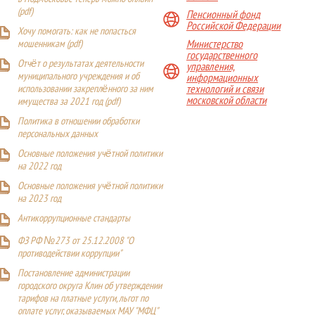
(
pdf
)
Пенсионный фонд
Российской Федерации
Хочу помогать: как не попасться
Министерство
мошенникам (pdf)
государственного
Отчёт о результатах деятельности
управления,
муниципального учреждения и об
информационных
технологий и связи
использовании закреплённого за ним
московской области
имущества за 2021 год (pdf)
Политика в отношении обработки
персональных данных
Основные положения учётной политики
на 2022 год
Основные положения учётной политики
на 2023 год
Антикоррупционные стандарты
ФЗ РФ №273 от 25.12.2008 "О
противодействии коррупции"
Постановление администрации
городского округа Клин об утверждении
тарифов на платные услуги, льгот по
оплате услуг, оказываемых МАУ "МФЦ"