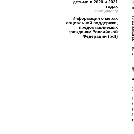
В
детьми в 2020 и 2021
годах
т
(всего услуг: 5)

Информация о мерах
1
социальной поддержки,
предоставляемых
2
гражданам Российской
3
Федерации (pdf)
4
⏰
▫
▫


#
#
#
#
#