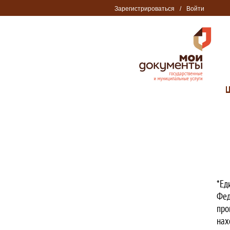
Зарегистрироваться
/
Войти
*Ед
Фед
про
нах