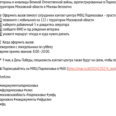
етераны и инвалиды Великой Отечественной войны, зарегистрированные в Подмоско
ерритории Московской области и Москвы бесплатно
 Оформить вызов помогут сотрудники контакт-центра МФЦ Подмосковья – просто
️⃣ позвоните с мобильного на 122 с территории Московской области
️⃣ наберите добавочный 5 и дождитесь оператора
️⃣ сообщите ФИО и год рождения ветерана
️⃣ укажите маршрут: откуда и куда нужно доехать
 Когда оформить вызов:
️ ежедневно с понедельника по субботу
️ время приема звонков: 8:00–20:00.
 9 мая, в День Победы, специалисты контакт‑центра также будут на связи, чтобы 
 Подписывайтесь на МФЦ Подмосковья в MAX (
https://max.ru/id5024220276_gos
)
@mfcmo
моидокументыподмосковья
мфцподмосковья #клин
московскаяобласть #подмосковье #умфц
одноокно #моидокументы #мфцклин
мфц