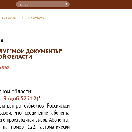
Вакансии
Контакты
их
нта
кой области:
е 3 (доб.52212)
*
кт-центры субъектов Российской
азом, что соединение абонента
ого производится вызов. Абоненты,
е на номер 122, автоматически