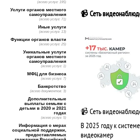
(всего услуг: 195)
Услуги органов местного
📹 Сеть видеонаблюд
самоуправления
(всего услуг: 71)
Иные услуги
(всего услуг: 13)
Функции органов власти
(всего услуг: 25)
Уникальные услуги
органов местного
самоуправления
(всего услуг: 1)
МФЦ для бизнеса
(всего услуг: 7)
Банкротство
(всего документов: 3)
Дополнительные
выплаты семьям с
детьми в 2020 и 2021
📹 Сеть видеонаблюд
годах
(всего услуг: 5)
В 2025 году к систем
Информация о мерах
социальной поддержки,
видеокамер
предоставляемых
гражданам Российской