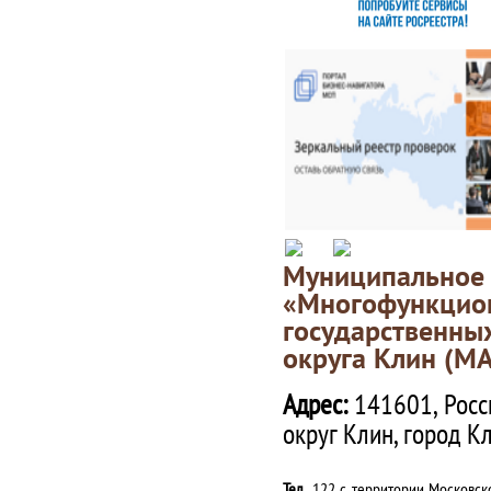
Муниципаль
«Многофункц
государственны
округа Клин (М
Адрес:
141601, Росс
округ Клин, город К
Тел.
122 с территории Московско