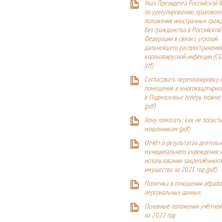
Указ Президента Российской 
по урегулированию правового
положения иностранных гражд
без гражданства в Российской
Федерации в связи с угрозой
дальнейшего распространения
коронавирусной инфекции (CO
(
rtf
)
Согласовать перепланировку 
помещения в многоквартирн
в Подмосковье теперь можно
(
pdf
)
Хочу помогать: как не попаст
мошенникам (pdf)
Отчёт о результатах деятельн
муниципального учреждения и
использовании закреплённого
имущества за 2021 год (pdf)
Политика в отношении обрабо
персональных данных
Основные положения учётной
на 2022 год