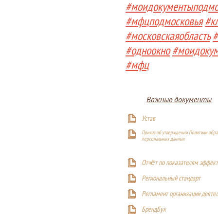
#моидокументыподмо
#мфцподмосковья
#к
#московскаяобласть
#
#одноокно
#моидоку
#мфц
Важные документы
Устав
Приказ об утверждении Политики обра
персональных данных
Отчёт по показателям эффект
Р
егиональный стандарт
Регламент организации деяте
БрендБук