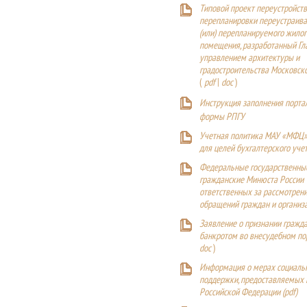
Типовой проект переустройства
перепланировки переустраива
(или) перепланируемого жилог
помещения, разработанный Г
управлением архитектуры и
градостроительства Московск
(
pdf
|
doc
)
Инструкция заполнения порта
формы РПГУ
Учетная политика МАУ «МФЦ»
для целей бухгалтерского уче
Федеральные государственны
гражданские Минюста России
ответственных за рассмотрен
обращений граждан и организ
Заявление о признании гражд
банкротом во внесудебном п
doc
)
Информация о мерах социаль
поддержки, предоставляемых
Российской Федерации (
pdf
)