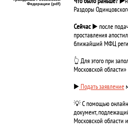
Что было раньше? ▶️
н
Федерации (pdf)
Раздоры Одинцовского
Сейчас
▶️ после пода
проставления апостил
ближайший МФЦ рег
👆 Для этого при за
Московской области»
▶️
Подать заявление
м
💡
С помощью онлайн
документ, подлежащи
Московской области и