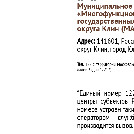
Муниципаль
«Многофункц
государственны
округа Клин (М
Адрес:
141601, Росс
округ Клин, город К
Тел.
122 с территории Московско
далее 3 (доб.52212)
*Единый номер 122
центры субъектов 
номера устроен таки
оператором служ
производится вызов.