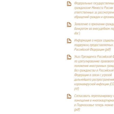
Федеральные государственны
гражданские Минюста России
ответственных за рассмотрен
обращений граждан и организ
Заявление о признании гражд
банкротом во внесудебном п
doc
)
Информация о мерах социаль
поддержки, предоставляемых
Российской Федерации (
pdf
)
Указ Президента Российской 
по урегулированию правового
положения иностранных гражд
без гражданства в Российской
Федерации в связи с угрозой
дальнейшего распространения
коронавирусной инфекции (CO
(
rtf
)
Согласовать перепланировку 
помещения в многоквартирн
в Подмосковье теперь можно
(
pdf
)