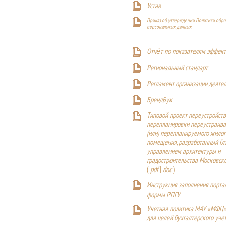
Устав
Приказ об утверждении Политики обра
персональных данных
Отчёт по показателям эффект
Р
егиональный стандарт
Регламент организации деяте
БрендБук
Типовой проект переустройства
перепланировки переустраива
(или) перепланируемого жилог
помещения, разработанный Г
управлением архитектуры и
градостроительства Московск
(
pdf
|
doc
)
Инструкция заполнения порта
формы РПГУ
Учетная политика МАУ «МФЦ»
для целей бухгалтерского уче