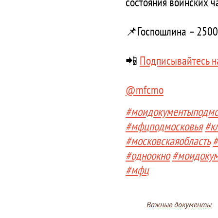
состояния воинских ч
📌Госпошлина – 2500
📲
Подписывайтесь н
@mfcmo
#моидокументыподмо
#мфцподмосковья
#к
#московскаяобласть
#
#одноокно
#моидоку
#мфц
Важные документы