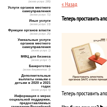
(всего услуг: 195)
« Назад
Услуги органов местного
самоуправления
(всего услуг: 71)
Теперь проставить ап
Иные услуги
(всего услуг: 13)
Функции органов власти
(всего услуг: 25)
Уникальные услуги
органов местного
самоуправления
(всего услуг: 1)
МФЦ для бизнеса
(всего услуг: 7)
Банкротство
(всего документов: 3)
Дополнительные
выплаты семьям с
детьми в 2020 и 2021
годах
(всего услуг: 5)
Теперь проставить ап
Информация о мерах
социальной поддержки,
предоставляемых
гражданам Российской