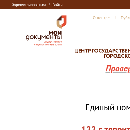
Зарегистрироваться
/
Войти
О центре
Публ
Прове
Единый но
122 с терри