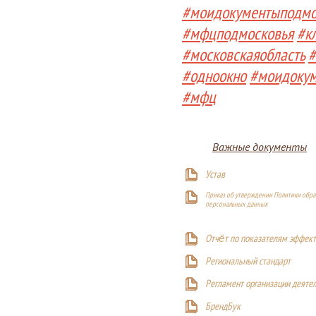
#моидокументыподмо
#мфцподмосковья
#к
#московскаяобласть
#
#одноокно
#моидоку
#мфц
Важные документы
Устав
Приказ об утверждении Политики обра
персональных данных
Отчёт по показателям эффект
Р
егиональный стандарт
Регламент организации деяте
БрендБук