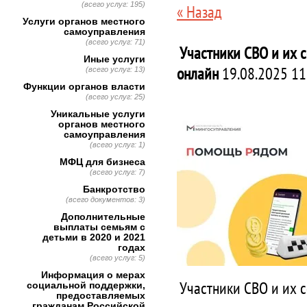
(всего услуг: 195)
« Назад
Услуги органов местного
самоуправления
(всего услуг: 71)
Участники СВО и их с
Иные услуги
онлайн
19.08.2025 11
(всего услуг: 13)
Функции органов власти
(всего услуг: 25)
Уникальные услуги
органов местного
самоуправления
(всего услуг: 1)
МФЦ для бизнеса
(всего услуг: 7)
Банкротство
(всего документов: 3)
Дополнительные
выплаты семьям с
детьми в 2020 и 2021
годах
(всего услуг: 5)
Информация о мерах
Участники СВО и их с
социальной поддержки,
предоставляемых
гражданам Российской