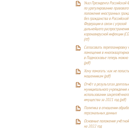
Указ Президента Российской 
по урегулированию правового
положения иностранных гражд
без гражданства в Российской
Федерации в связи с угрозой
дальнейшего распространения
коронавирусной инфекции (CO
(
rtf
)
Согласовать перепланировку 
помещения в многоквартирн
в Подмосковье теперь можно
(
pdf
)
Хочу помогать: как не попаст
мошенникам (pdf)
Отчёт о результатах деятельн
муниципального учреждения и
использовании закреплённого
имущества за 2021 год (pdf)
Политика в отношении обрабо
персональных данных
Основные положения учётной
на 2022 год