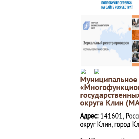
Муниципаль
«Многофункц
государственны
округа Клин (М
Адрес:
141601, Росс
округ Клин, город К