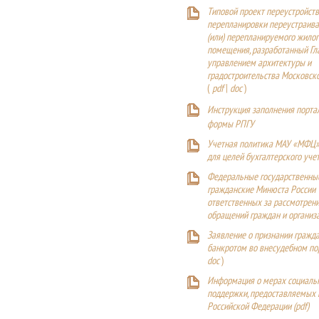
Типовой проект переустройства
перепланировки переустраива
(или) перепланируемого жилог
помещения, разработанный Г
управлением архитектуры и
градостроительства Московск
(
pdf
|
doc
)
Инструкция заполнения порта
формы РПГУ
Учетная политика МАУ «МФЦ»
для целей бухгалтерского уче
Федеральные государственны
гражданские Минюста России
ответственных за рассмотрен
обращений граждан и организ
Заявление о признании гражд
банкротом во внесудебном п
doc
)
Информация о мерах социаль
поддержки, предоставляемых
Российской Федерации (
pdf
)