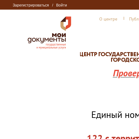
Зарегистрироваться
/
Войти
О центре
Публ
Прове
Единый но
122 с терри