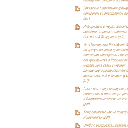
обращений граждан и организ
Заявление о признании гражд
банкротом во внесудебном п
doc
)
Информация о мерах социаль
поддержки, предоставляемых
Российской Федерации (
pdf
)
Указ Президента Российской 
по урегулированию правового
положения иностранных гражд
без гражданства в Российской
Федерации в связи с угрозой
дальнейшего распространения
коронавирусной инфекции (CO
(
rtf
)
Согласовать перепланировку 
помещения в многоквартирн
в Подмосковье теперь можно
(
pdf
)
Хочу помогать: как не попаст
мошенникам (pdf)
Отчёт о результатах деятельн