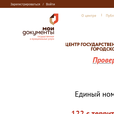
Зарегистрироваться
/
Войти
О центре
Публ
Прове
Единый но
122 с терри