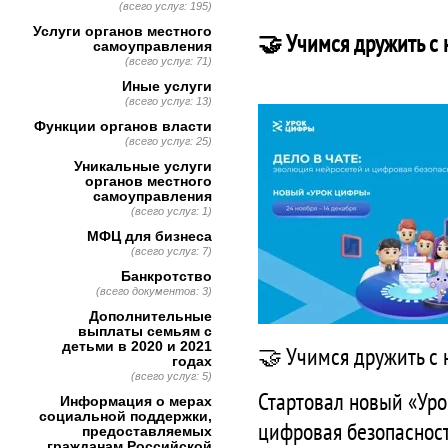
(всего услуг: 195)
Услуги органов местного
🤝 Учимся дружить с
самоуправления
(всего услуг: 71)
Иные услуги
(всего услуг: 13)
Функции органов власти
(всего услуг: 25)
Уникальные услуги
органов местного
самоуправления
(всего услуг: 1)
МФЦ для бизнеса
(всего услуг: 7)
Банкротство
(всего документов: 3)
Дополнительные
выплаты семьям с
детьми в 2020 и 2021
🤝 Учимся дружить с
годах
(всего услуг: 5)
Стартовал новый «Уро
Информация о мерах
социальной поддержки,
цифровая безопаснос
предоставляемых
гражданам Российской