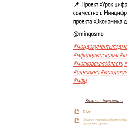
📌 Проект «Урок циф
совместно с Минцифр
проекта «Экономика 
@mingosmo
#моидокументыподмо
#мфцподмосковья
#к
#московскаяобласть
#
#одноокно
#моидоку
#мфц
Важные документы
Устав
Приказ об утверждении Политики обра
персональных данных