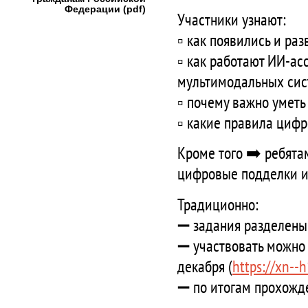
Федерации (pdf)
Участники узнают:
▫️ как появились и ра
▫️ как работают ИИ-а
мультимодальных сис
▫️ почему важно умет
▫️ какие правила циф
Кроме того ➡️ ребятам
цифровые подделки и
Традиционно:
➖ задания разделены 
➖ участвовать можно 
декабря (
https://xn--
➖ по итогам прохожде