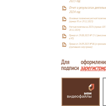
2023 год
Отчет о результатах деятельн
2024 год
Основные положения учетной политики
(приказ 95 от 29.12.2023)
Учетная политика на 2025г. (приказ 105 
28.12.2024)
Приказ от 29.08.2025 № 72-1 (внесен
в УП)
Приказ от 24.09.2025 № 86 (о признан
утратившим силу приказ)
Для оформлен
подписи
зарегистри