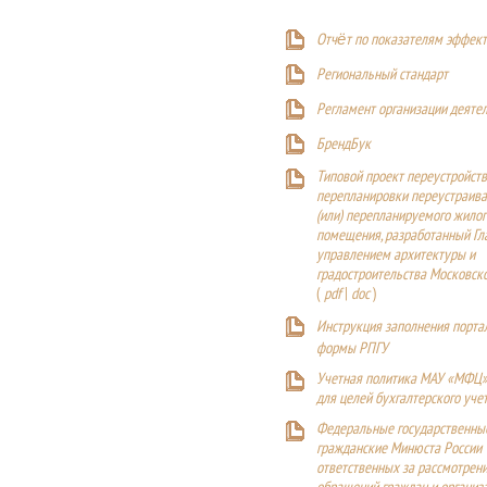
Отчёт по показателям эффект
Р
егиональный стандарт
Регламент организации деяте
БрендБук
Типовой проект переустройства
перепланировки переустраива
(или) перепланируемого жилог
помещения, разработанный Г
управлением архитектуры и
градостроительства Московск
(
pdf
|
doc
)
Инструкция заполнения порта
формы РПГУ
Учетная политика МАУ «МФЦ»
для целей бухгалтерского уче
Федеральные государственны
гражданские Минюста России
ответственных за рассмотрен