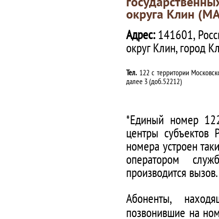
государственны
округа Клин (М
Адрес:
141601, Росс
округ Клин, город К
Тел.
122 с территории Московско
далее 3 (доб.52212)
*Единый номер 122
центры субъектов 
номера устроен таки
оператором служ
производится вызов.
Абоненты, наход
позвонившие на ном