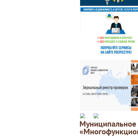
Муниципаль
«Многофункц