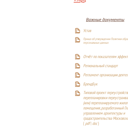
Важные документы
Устав
Приказ об утверждении Политики обра
персональных данных
Отчёт по показателям эффект
Р
егиональный стандарт
Регламент организации деяте
БрендБук
Типовой проект переустройства
перепланировки переустраива
(или) перепланируемого жилог
помещения, разработанный Г
управлением архитектуры и
градостроительства Московск
(
pdf
|
doc
)