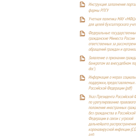
Инструкция заполнения порта
формы РПГУ
Учетная политика МАУ «МФЦ»
для целей бухгалтерского уче
Федеральные государственны
гражданские Минюста России
ответственных за рассмотрен
обращений граждан и организ
Заявление о признании гражд
банкротом во внесудебном п
doc
)
Информация о мерах социаль
поддержки, предоставляемых
Российской Федерации (
pdf
)
Указ Президента Российской 
по урегулированию правового
положения иностранных гражд
без гражданства в Российской
Федерации в связи с угрозой
дальнейшего распространения
коронавирусной инфекции (CO
(
rtf
)