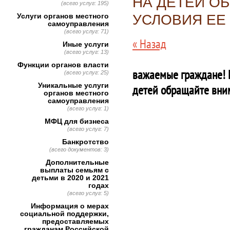
НА ДЕТЕЙ О
(всего услуг: 195)
Услуги органов местного
УСЛОВИЯ ЕЕ
самоуправления
(всего услуг: 71)
« Назад
Иные услуги
(всего услуг: 13)
Функции органов власти
важаемые граждане! 
(всего услуг: 25)
Уникальные услуги
детей обращайте вним
органов местного
самоуправления
(всего услуг: 1)
МФЦ для бизнеса
(всего услуг: 7)
Банкротство
(всего документов: 3)
Дополнительные
выплаты семьям с
детьми в 2020 и 2021
годах
(всего услуг: 5)
Информация о мерах
социальной поддержки,
предоставляемых
гражданам Российской