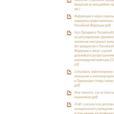
Заявление о признании гражд
банкротом во внесудебном п
doc
)
Информация о мерах социаль
поддержки, предоставляемых
Российской Федерации (
pdf
)
Указ Президента Российской 
по урегулированию правового
положения иностранных гражд
без гражданства в Российской
Федерации в связи с угрозой
дальнейшего распространения
коронавирусной инфекции (CO
(
rtf
)
Согласовать перепланировку 
помещения в многоквартирн
в Подмосковье теперь можно
(
pdf
)
Хочу помогать: как не попаст
мошенникам (pdf)
Отчёт о результатах деятельн
муниципального учреждения и
использовании закреплённого