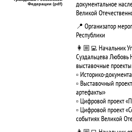
документальное насл
Федерации (pdf)
Великой Отечественн
📍 Организатор меро
Республики
👩🏼‍💻 Начальник У
Суздальцева Любовь 
выставочные проекты
▫️ Историко-документ
▫️ Выставочный проек
артефакты»
▫️ Цифровой проект «
▫️ Цифровой проект «
событиях Великой От
👩🏼‍💻 Начальник о