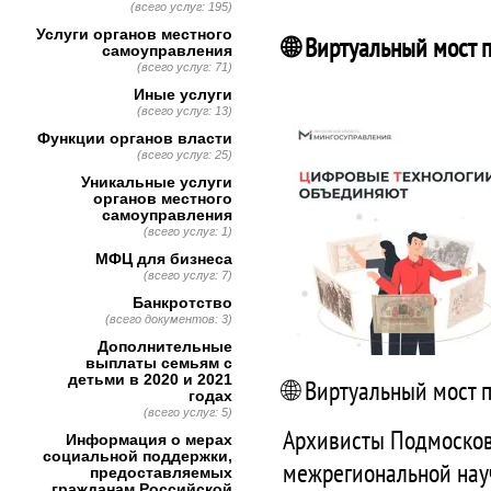
(всего услуг: 195)
Услуги органов местного
🌐 Виртуальный мост 
самоуправления
(всего услуг: 71)
Иные услуги
(всего услуг: 13)
Функции органов власти
(всего услуг: 25)
Уникальные услуги
органов местного
самоуправления
(всего услуг: 1)
МФЦ для бизнеса
(всего услуг: 7)
Банкротство
(всего документов: 3)
Дополнительные
выплаты семьям с
детьми в 2020 и 2021
🌐 Виртуальный мост 
годах
(всего услуг: 5)
Архивисты Подмосков
Информация о мерах
социальной поддержки,
межрегиональной нау
предоставляемых
гражданам Российской