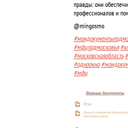
правды: они обеспечи
профессионалов и по
@mingosmo
#моидокументыподмо
#мфцподмосковья
#к
#московскаяобласть
#
#одноокно
#моидоку
#мфц
Важные документы
Устав
Приказ об утверждении Политики обра
персональных данных