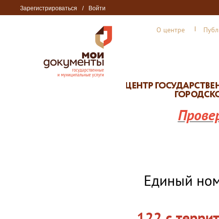
Зарегистрироваться
/
Войти
О центре
Публ
Прове
Единый но
122 с терри