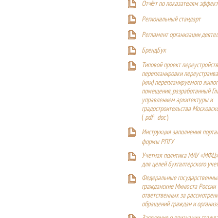
Отчёт по показателям эффект
Р
егиональный стандарт
Регламент организации деяте
БрендБук
Типовой проект переустройства
перепланировки переустраива
(или) перепланируемого жилог
помещения, разработанный Г
управлением архитектуры и
градостроительства Московск
(
pdf
|
doc
)
Инструкция заполнения порта
формы РПГУ
Учетная политика МАУ «МФЦ»
для целей бухгалтерского уче
Федеральные государственны
гражданские Минюста России
ответственных за рассмотрен
обращений граждан и организ