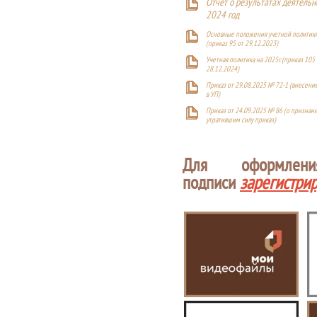
Отчет о результатах деятельн
2024 год
Основные положения учетной политики
(приказ 95 от 29.12.2023)
Учетная политика на 2025г. (приказ 105 
28.12.2024)
Приказ от 29.08.2025 № 72-1 (внесен
в УП)
Приказ от 24.09.2025 № 86 (о признан
утратившим силу приказ)
Для оформлен
подписи
зарегистри