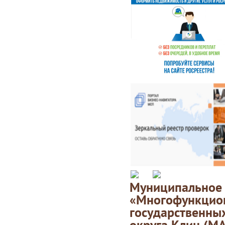
Муниципаль
«Многофункц
государственны
округа Клин (М