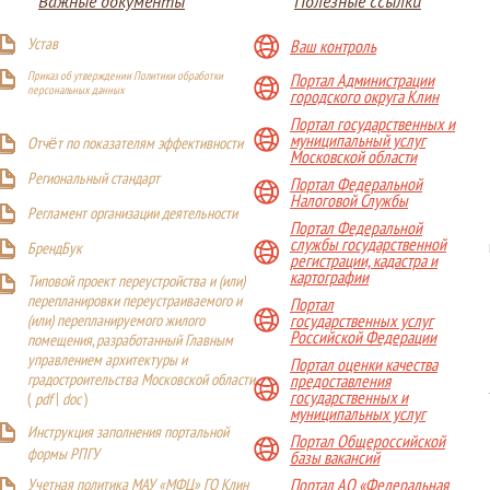
Важные документы
Полезные ссылки
Устав
Ваш контроль
Приказ об утверждении Политики обработки
Портал Администрации
персональных данных
городского округа Клин
Портал государственных и
муниципальный услуг
Отчёт по показателям эффективности
Московской области
Р
егиональный стандарт
Портал Федеральной
Налоговой Службы
Регламент организации деятельности
Портал Федеральной
службы государственной
БрендБук
регистрации, кадастра и
картографии
Типовой проект переустройства и (или)
перепланировки переустраиваемого и
Портал
(или) перепланируемого жилого
государственных услуг
Российской Федерации
помещения, разработанный Главным
управлением архитектуры и
Портал оценки качества
градостроительства Московской области
предоставления
государственных и
(
pdf
|
doc
)
муниципальных услуг
Инструкция заполнения портальной
Портал Общероссийской
формы РПГУ
базы вакансий
Учетная политика МАУ «МФЦ» ГО Клин
Портал АО «Федеральная