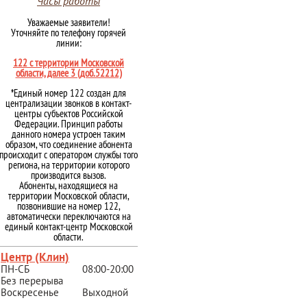
Часы работы
Уважаемые заявители!
Уточняйте по телефону горячей
линии:
122 с территории Московской
области, далее 3 (доб.52212)
*Единый номер 122 создан для
централизации звонков в контакт-
центры субъектов Российской
Федерации. Принцип работы
данного номера устроен таким
образом, что соединение абонента
происходит с оператором службы того
региона, на территории которого
производится вызов.
Абоненты, находящиеся на
территории Московской области,
позвонившие на номер 122,
автоматически переключаются на
единый контакт-центр Московской
области.
Центр (Клин)
ПН-СБ
08:00-20:00
Без перерыва
Воскресенье
Выходной