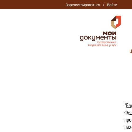
Зарегистрироваться
/
Войти
*Ед
Фед
про
нах