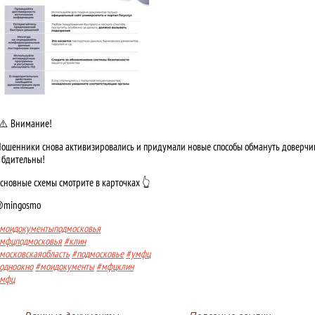
​​​​​​ ⚠️ Внимание!
ошенники снова активизировались и придумали новые способы обмануть доверчив
 бдительны!
сновные схемы смотрите в карточках 👆
mingosmo
моидокументыподмосковья
мфцподмосковья
#клин
московскаяобласть
#подмосковье
#умфц
одноокно
#моидокументы
#мфцклин
мфц