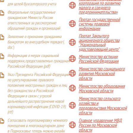
корпорация по развитию
для целей бухгалтерского учета
малого и среднего
предпринимательства»
Федеральные государственные
гражданские Минюста России
Портал государственной
ответственных за рассмотрение
системы правовой
обращений граждан и организаций
информации
Портал Закрытого
Заявление о признании гражданина
акционерного общества
банкротом во внесудебном порядке
(
"Национальный
doc
)
удостоверяющий центр"
Информация о мерах социальной
Министерство юстиции
поддержки, предоставляемых гражданам
Российской Федерации
Российской Федерации (
pdf
)
Министерство социального
развития Московской
Указ Президента Российской Федерации
области
по урегулированию правового
положения иностранных граждан и лиц
Министерство образования
Московской области
без гражданства в Российской
Федерации в связи с угрозой
Министерство сельского
дальнейшего распространения новой
хозяйства и
коронавирусной инфекции (COVID-19)
продовольствия Московской
(
rtf
)
области
Главное управление МВД
Согласовать перепланировку нежилого
России по Московской
помещения в многоквартирном доме
области
в Подмосковье теперь можно онлайн