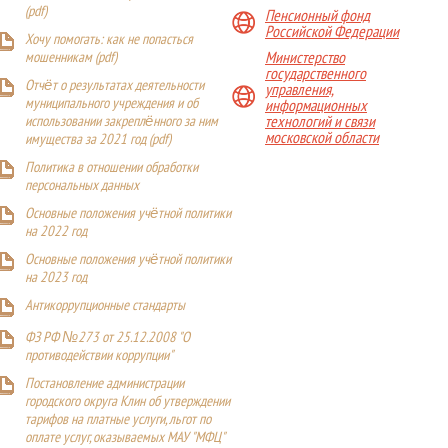
(
pdf
)
Пенсионный фонд
Российской Федерации
Хочу помогать: как не попасться
Министерство
мошенникам (pdf)
государственного
Отчёт о результатах деятельности
управления,
муниципального учреждения и об
информационных
технологий и связи
использовании закреплённого за ним
московской области
имущества за 2021 год (pdf)
Политика в отношении обработки
персональных данных
Основные положения учётной политики
на 2022 год
Основные положения учётной политики
на 2023 год
Антикоррупционные стандарты
ФЗ РФ №273 от 25.12.2008 "О
противодействии коррупции"
Постановление администрации
городского округа Клин об утверждении
тарифов на платные услуги, льгот по
оплате услуг, оказываемых МАУ "МФЦ"