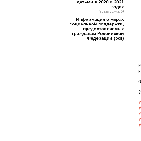
детьми в 2020 и 2021
годах
(всего услуг: 5)
Информация о мерах
социальной поддержки,
предоставляемых
гражданам Российской
Федерации (pdf)
​
М
и
О
@
#
#
#
#
#