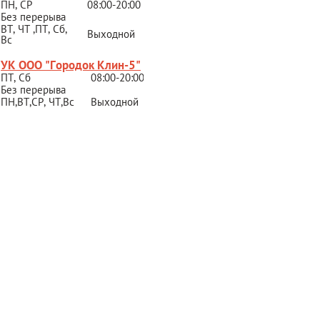
ПН, СР
08:00-20:00
Без перерыва
ВТ, ЧТ ,ПТ, Сб,
Выходной
Вс
УК ООО "Городок Клин-5"
ПТ, Сб
08:00-20:00
Без перерыва
ПН,ВТ,СР,
ЧТ,Вс
Выходной