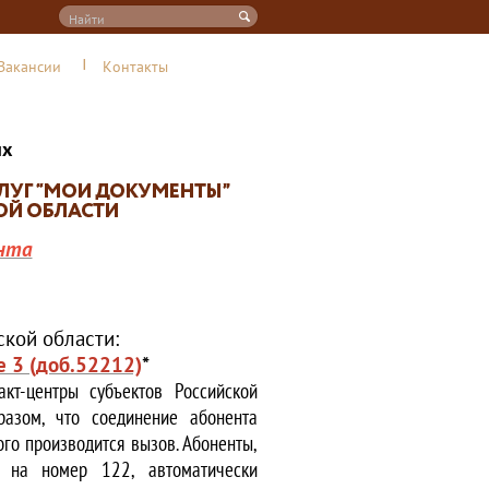
Вакансии
Контакты
их
нта
кой области:
е 3 (доб.52212)
*
кт-центры субъектов Российской
азом, что соединение абонента
ого производится вызов. Абоненты,
е на номер 122, автоматически