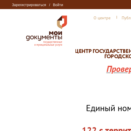
Зарегистрироваться
/
Войти
О центре
Публ
Прове
Единый но
122 с терри