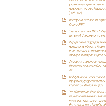
помещения, разработанный Г
управлением архитектуры и
градостроительства Московск
(
pdf
|
doc
)
Инструкция заполнения порта
формы РПГУ
Учетная политика МАУ «МФЦ»
для целей бухгалтерского уче
Федеральные государственны
гражданские Минюста России
ответственных за рассмотрен
обращений граждан и организ
Заявление о признании гражд
банкротом во внесудебном п
doc
)
Информация о мерах социаль
поддержки, предоставляемых
Российской Федерации (
pdf
)
Указ Президента Российской 
по урегулированию правового
положения иностранных гражд
без гражданства в Российской