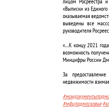
лицом Росреестра и
«Выписки из Единого 
оказываемая ведомств
выведены все массо
руководителя Росреес
«…К концу 2021 года
возможность получен
Минцифры России Дми
За предоставление
недвижимости взимае
#моидокументыподмо
#мфцподмосковья
#к