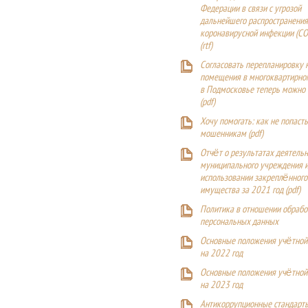
Федерации в связи с угрозой
дальнейшего распространения
коронавирусной инфекции (CO
(
rtf
)
Согласовать перепланировку 
помещения в многоквартирн
в Подмосковье теперь можно
(
pdf
)
Хочу помогать: как не попаст
мошенникам (pdf)
Отчёт о результатах деятельн
муниципального учреждения и
использовании закреплённого
имущества за 2021 год (pdf)
Политика в отношении обрабо
персональных данных
Основные положения учётной
на 2022 год
Основные положения учётной
на 2023 год
Антикоррупционные стандарт