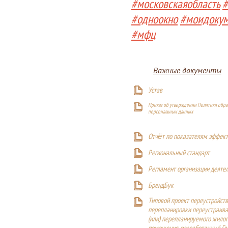
#московскаяобласть
#
#одноокно
#моидоку
#мфц
Важные документы
Устав
Приказ об утверждении Политики обра
персональных данных
Отчёт по показателям эффект
Р
егиональный стандарт
Регламент организации деяте
БрендБук
Типовой проект переустройства
перепланировки переустраива
(или) перепланируемого жилог