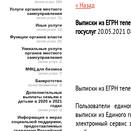
(всего услуг: 195)
« Назад
Услуги органов местного
самоуправления
(всего услуг: 71)
Выписки из ЕГРН тепе
Иные услуги
госуслуг
20.05.2021 0
(всего услуг: 13)
Функции органов власти
(всего услуг: 25)
Уникальные услуги
органов местного
самоуправления
(всего услуг: 1)
МФЦ для бизнеса
(всего услуг: 7)
Банкротство
(всего документов: 3)
Выписки из ЕГРН тепе
Дополнительные
выплаты семьям с
детьми в 2020 и 2021
Пользователи единог
годах
(всего услуг: 5)
выписки из Единого г
Информация о мерах
электронный сервис 
социальной поддержки,
предоставляемых
гражданам Российской