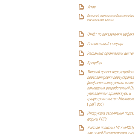
Устав
Приказ об утверждении Политики обра
персональных данных
Отчёт по показателям эффект
Р
егиональный стандарт
Регламент организации деяте
БрендБук
Типовой проект переустройства
перепланировки переустраива
(или) перепланируемого жилог
помещения, разработанный Г
управлением архитектуры и
градостроительства Московск
(
pdf
|
doc
)
Инструкция заполнения порта
формы РПГУ
Учетная политика МАУ «МФЦ»
для целей бухгалтерского уче