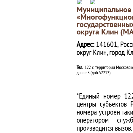
Муниципаль
«Многофункц
государственны
округа Клин (М
Адрес:
141601, Росс
округ Клин, город К
Тел.
122 с территории Московско
далее 3 (доб.52212)
*Единый номер 122
центры субъектов 
номера устроен таки
оператором служ
производится вызов.