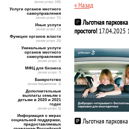
(всего услуг: 195)
« Назад
Услуги органов местного
самоуправления
(всего услуг: 71)
🅿 Льготная парковка
Иные услуги
простого!
17.04.2025 
(всего услуг: 13)
Функции органов власти
(всего услуг: 25)
Уникальные услуги
органов местного
самоуправления
(всего услуг: 1)
МФЦ для бизнеса
(всего услуг: 7)
Банкротство
(всего документов: 3)
Дополнительные
выплаты семьям с
детьми в 2020 и 2021
годах
(всего услуг: 5)
Информация о мерах
🅿 Льготная парковка
социальной поддержки,
предоставляемых
гражданам Российской