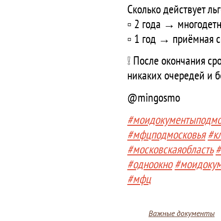
Сколько действует льг
▫️ 2 года → многодет
▫️ 1 год → приёмная 
❕ После окончания ср
никаких очередей и б
@mingosmo
#моидокументыподмо
#мфцподмосковья
#к
#московскаяобласть
#
#одноокно
#моидоку
#мфц
Важные документы