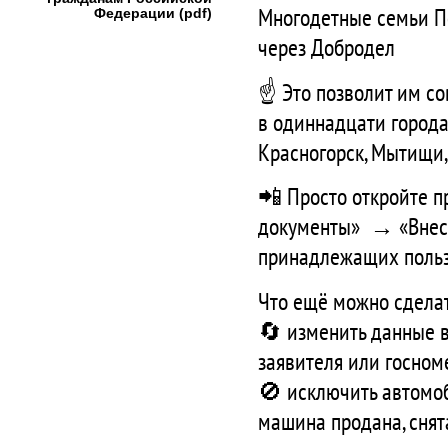
Многодетные семьи По
Федерации (pdf)
через Добродел
☝️ Это позволит им с
в одиннадцати города
Красногорск, Мытищи,
📲 Просто откройте 
документы» → «Внесе
принадлежащих польз
Что ещё можно сделать
🔄 изменить данные в
заявителя или госном
🚫 исключить автомоб
машина продана, снят