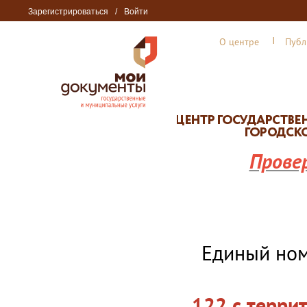
Зарегистрироваться
/
Войти
О центре
Публ
Прове
Единый но
122 с терри