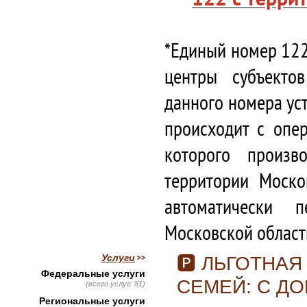
*Единый номер 122
центры субъекто
данного номера ус
происходит с опе
которого произв
территории Моско
автоматически 
Московской област
Услуги
🅿 ЛЬГОТНА
Федеральные услуги
СЕМЕЙ: С Д
(всего услуг: 81)
Региональные услуги