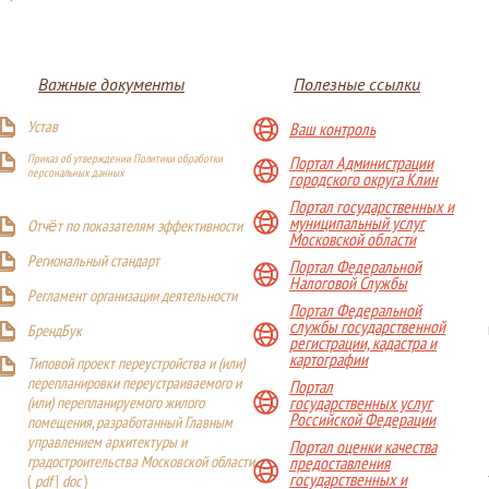
Важные документы
Полезные ссылки
Устав
Ваш контроль
Приказ об утверждении Политики обработки
Портал Администрации
персональных данных
городского округа Клин
Портал государственных и
муниципальный услуг
Отчёт по показателям эффективности
Московской области
Р
егиональный стандарт
Портал Федеральной
Налоговой Службы
Регламент организации деятельности
Портал Федеральной
службы государственной
БрендБук
регистрации, кадастра и
картографии
Типовой проект переустройства и (или)
перепланировки переустраиваемого и
Портал
(или) перепланируемого жилого
государственных услуг
Российской Федерации
помещения, разработанный Главным
управлением архитектуры и
Портал оценки качества
градостроительства Московской области
предоставления
государственных и
(
pdf
|
doc
)