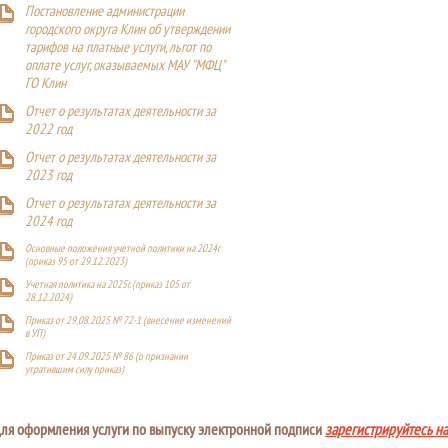
Постановление администрации
городского округа Клин об утверждении
тарифов на платные услуги, льгот по
оплате услуг, оказываемых МАУ "МФЦ"
ГО Клин
Отчет о результатах деятельности за
2022 год
Отчет о результатах деятельности за
2023 год
Отчет о результатах деятельности за
2024 год
Основные положения учетной политики на 2024г
(приказ 95 от 29.12.2023)
Учетная политика на 2025г. (приказ 105 от
28.12.2024)
Приказ от 29.08.2025 № 72-1 (внесение изменений
в УП)
Приказ от 24.09.2025 № 86 (о признании
утратившим силу приказ)
ля оформления услуги по выпуску электронной подписи
зарегистрируйтесь н