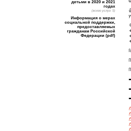
Ф
детьми в 2020 и 2021
годах

(всего услуг: 5)
у
Информация о мерах
социальной поддержки,

предоставляемых

гражданам Российской

Федерации (pdf)

Г
П
П
➡
➡
➡
#
#
#
#
#