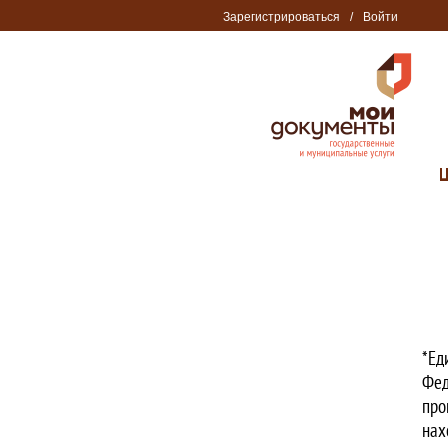
Зарегистрироваться
/
Войти
*Ед
Фед
про
нах