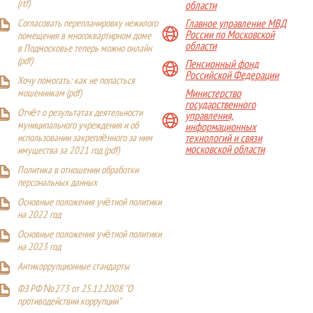
(
rtf
)
области
Главное управление МВД
Согласовать перепланировку нежилого
России по Московской
помещения в многоквартирном доме
области
в Подмосковье теперь можно онлайн
(
pdf
)
Пенсионный фонд
Российской Федерации
Хочу помогать: как не попасться
Министерство
мошенникам (pdf)
государственного
Отчёт о результатах деятельности
управления,
муниципального учреждения и об
информационных
технологий и связи
использовании закреплённого за ним
московской области
имущества за 2021 год (pdf)
Политика в отношении обработки
персональных данных
Основные положения учётной политики
на 2022 год
Основные положения учётной политики
на 2023 год
Антикоррупционные стандарты
ФЗ РФ №273 от 25.12.2008 "О
противодействии коррупции"