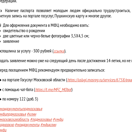
едерации.
 Наличие паспорта позволяет молодым людям официально трудоустроиться, 
четную запись на портале госуслуг, Пушкинскую карту и многое другое.
 Для оформления документа в МФЦ необходимо взять:
 свидетельство о рождении
 две цветные или черно-белые фотографии 3,5Х4,5 см;
 заявление
оспошлина за услугу - 300 рублей (
ссылка
).
одать заявление можно уже на следующий день после достижения 14-летия, но не 
еред посещением МФЦ рекомендуем предварительно записаться:
️ на портале Госуслуг Московской области (
https://uslugi.mosreg.ru/services/6758/equ
️ с помощью чат-бота (
https://t.me/MFC_MObot
)
️ по номеру 122 (доб. 3)
моидокументыподмосковья
мфцподмосковья
#клин
московскаяобласть
#подмосковье
#умфц
одноокно
#моидокументы
#мфцклин
мфц