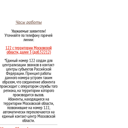
Часы работы
Уважаемые заявители!
Уточняйте по телефону горячей
линии:
122 с территории Московской
области, далее 3 (доб.52212)
*Единый номер 122 создан для
централизации звонков в контакт-
центры субъектов Российской
Федерации. Принцип работы
данного номера устроен таким
образом, что соединение абонента
происходит с оператором службы того
региона, на территории которого
производится вызов.
Абоненты, находящиеся на
территории Московской области,
позвонившие на номер 122,
автоматически переключаются на
единый контакт-центр Московской
области.