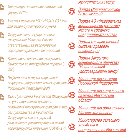
муниципальных услуг
Инструкция заполнения портальной
Портал Общероссийской
формы РПГУ
базы вакансий
Учетная политика МАУ «МФЦ» ГО Клин
Портал АО «Федеральная
корпорация по развитию
для целей бухгалтерского учета
малого и среднего
предпринимательства»
Федеральные государственные
гражданские Минюста России
Портал государственной
ответственных за рассмотрение
системы правовой
обращений граждан и организаций
информации
Портал Закрытого
Заявление о признании гражданина
акционерного общества
банкротом во внесудебном порядке
(
"Национальный
doc
)
удостоверяющий центр"
Информация о мерах социальной
Министерство юстиции
поддержки, предоставляемых гражданам
Российской Федерации
Российской Федерации (
pdf
)
Министерство социального
развития Московской
Указ Президента Российской Федерации
области
по урегулированию правового
положения иностранных граждан и лиц
Министерство образования
Московской области
без гражданства в Российской
Федерации в связи с угрозой
Министерство сельского
дальнейшего распространения новой
хозяйства и
коронавирусной инфекции (COVID-19)
продовольствия Московской