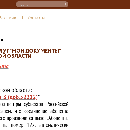
Вакансии
Контакты
их
нта
кой области:
е 3 (доб.52212)
*
кт-центры субъектов Российской
азом, что соединение абонента
ого производится вызов. Абоненты,
е на номер 122, автоматически