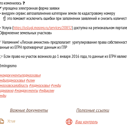
то изменилось ❓
️ упрощена электронная форма заявки
 внедрен сервис автозаполнения категории земли по кадастровому номеру
️ это поможет исключить ошибки при заполнении заявлений и снизить количеств
️ Услуга (
https://uslugi.mosreg.ru/services/20832
) доступна на региональном портале
Оформление земельных участков»
 Напомним! «Лесная амнистия» предполагает урегулирование права собственности
анные из ЕГРН противоречат данным из ГЛР
 Если право на участок возникло до 1 января 2016 года, то данные из ЕГРН явл
mingosmo
моидокументыподмосковья
мфцподмосковья
#клин
московскаяобласть
#подмосковье
#умфц
одноокно
#моидокументы
#мфцклин
мфц
Важные документы
Полезные ссылки
Устав
Ваш контроль