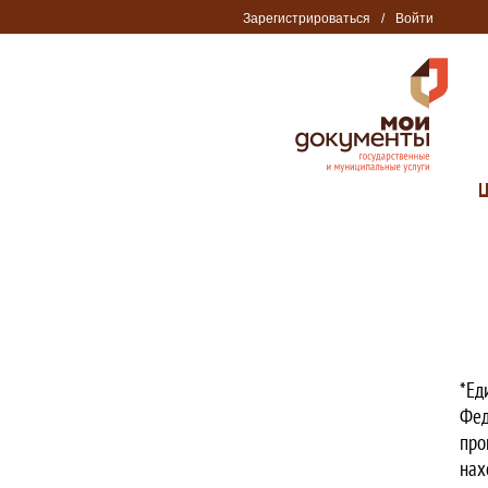
Зарегистрироваться
/
Войти
*Ед
Фед
про
нах