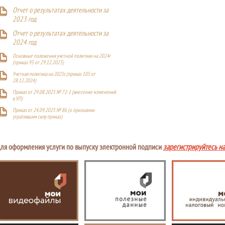
Отчет о результатах деятельности за
2023 год
Отчет о результатах деятельности за
2024 год
Основные положения учетной политики на 2024г
(приказ 95 от 29.12.2023)
Учетная политика на 2025г. (приказ 105 от
28.12.2024)
Приказ от 29.08.2025 № 72-1 (внесение изменений
в УП)
Приказ от 24.09.2025 № 86 (о признании
утратившим силу приказ)
ля оформления услуги по выпуску электронной подписи
зарегистрируйтесь н