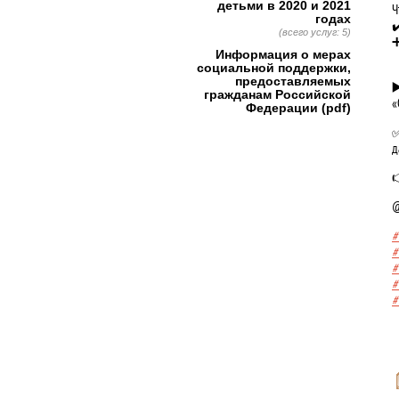
детьми в 2020 и 2021
Ч
годах
✔
(всего услуг: 5)
➕
Информация о мерах
☝
социальной поддержки,
предоставляемых
▶
гражданам Российской
«
Федерации (pdf)
✅
д

@
#
#
#
#
#