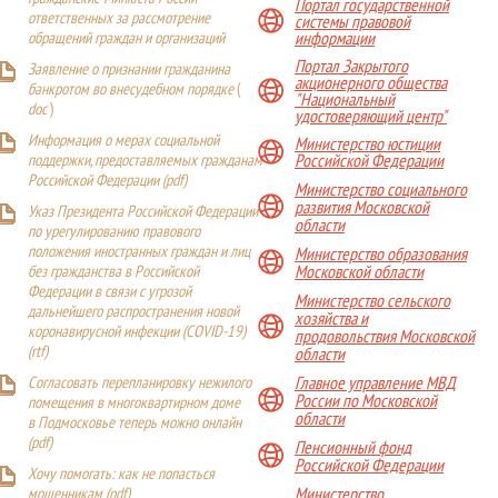
Портал государственной
ответственных за рассмотрение
системы правовой
обращений граждан и организаций
информации
Портал Закрытого
Заявление о признании гражданина
акционерного общества
банкротом во внесудебном порядке
(
"Национальный
doc
)
удостоверяющий центр"
Информация о мерах социальной
Министерство юстиции
поддержки, предоставляемых гражданам
Российской Федерации
Российской Федерации (
pdf
)
Министерство социального
развития Московской
Указ Президента Российской Федерации
области
по урегулированию правового
положения иностранных граждан и лиц
Министерство образования
Московской области
без гражданства в Российской
Федерации в связи с угрозой
Министерство сельского
дальнейшего распространения новой
хозяйства и
коронавирусной инфекции (COVID-19)
продовольствия Московской
(
rtf
)
области
Главное управление МВД
Согласовать перепланировку нежилого
России по Московской
помещения в многоквартирном доме
области
в Подмосковье теперь можно онлайн
(
pdf
)
Пенсионный фонд
Российской Федерации
Хочу помогать: как не попасться
Министерство
мошенникам (pdf)