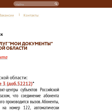
Вакансии
Контакты
их
нта
кой области:
е 3 (доб.52212)
*
кт-центры субъектов Российской
азом, что соединение абонента
ого производится вызов. Абоненты,
е на номер 122, автоматически