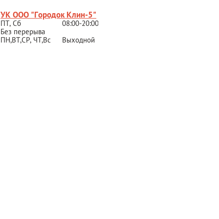
УК ООО "Городок Клин-5"
ПТ, Сб
08:00-20:00
Без перерыва
ПН,ВТ,СР,
ЧТ,Вс
Выходной