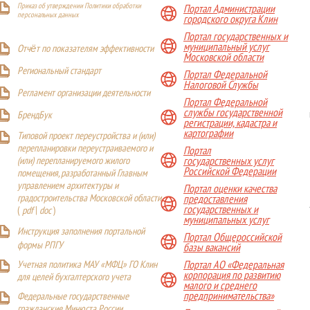
Приказ об утверждении Политики обработки
Портал Администрации
персональных данных
городского округа Клин
Портал государственных и
муниципальный услуг
Отчёт по показателям эффективности
Московской области
Р
егиональный стандарт
Портал Федеральной
Налоговой Службы
Регламент организации деятельности
Портал Федеральной
службы государственной
БрендБук
регистрации, кадастра и
картографии
Типовой проект переустройства и (или)
перепланировки переустраиваемого и
Портал
(или) перепланируемого жилого
государственных услуг
Российской Федерации
помещения, разработанный Главным
управлением архитектуры и
Портал оценки качества
градостроительства Московской области
предоставления
государственных и
(
pdf
|
doc
)
муниципальных услуг
Инструкция заполнения портальной
Портал Общероссийской
формы РПГУ
базы вакансий
Учетная политика МАУ «МФЦ» ГО Клин
Портал АО «Федеральная
корпорация по развитию
для целей бухгалтерского учета
малого и среднего
предпринимательства»
Федеральные государственные
гражданские Минюста России