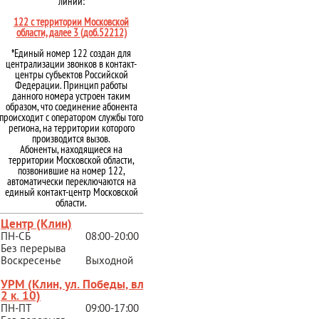
линии:
122 с территории Московской
области, далее 3 (доб.52212)
*Единый номер 122 создан для
централизации звонков в контакт-
центры субъектов Российской
Федерации. Принцип работы
данного номера устроен таким
образом, что соединение абонента
происходит с оператором службы того
региона, на территории которого
производится вызов.
Абоненты, находящиеся на
территории Московской области,
позвонившие на номер 122,
автоматически переключаются на
единый контакт-центр Московской
области.
Центр (Клин)
ПН-СБ
08:00-20:00
Без перерыва
Воскресенье
Выходной
УРМ (Клин, ул. Победы, вл.
2 к. 10)
ПН-ПТ
09:00-17:00