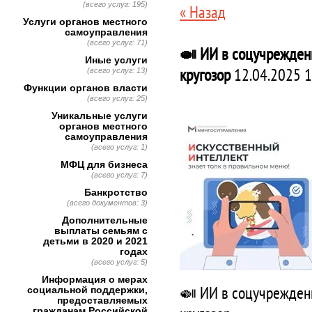
(всего услуг: 195)
« Назад
Услуги органов местного
самоуправления
(всего услуг: 71)
🍛 ИИ в соцучрежден
Иные услуги
кругозор
12.04.2025 1
(всего услуг: 13)
Функции органов власти
(всего услуг: 25)
Уникальные услуги
органов местного
самоуправления
(всего услуг: 1)
МФЦ для бизнеса
(всего услуг: 7)
Банкротство
(всего документов: 3)
Дополнительные
выплаты семьям с
детьми в 2020 и 2021
годах
(всего услуг: 5)
Информация о мерах
🍛 ИИ в соцучрежден
социальной поддержки,
предоставляемых
гражданам Российской