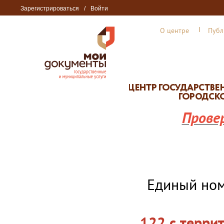
Зарегистрироваться
/
Войти
О центре
Публ
Прове
Единый но
122 с терри