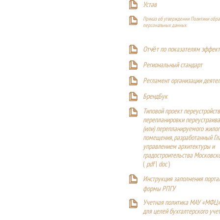
Устав
Приказ об утверждении Политики обра
персональных данных
Отчёт по показателям эффект
Р
егиональный стандарт
Регламент организации деяте
БрендБук
Типовой проект переустройства
перепланировки переустраива
(или) перепланируемого жилог
помещения, разработанный Г
управлением архитектуры и
градостроительства Московск
(
pdf
|
doc
)
Инструкция заполнения порта
формы РПГУ
Учетная политика МАУ «МФЦ»
для целей бухгалтерского уче