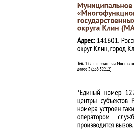
Муниципаль
«Многофункц
государственны
округа Клин (М
Адрес:
141601, Росс
округ Клин, город К
Тел.
122 с территории Московско
далее 3 (доб.52212)
*Единый номер 122
центры субъектов 
номера устроен таки
оператором служ
производится вызов.