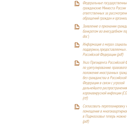
Федеральные государственны
гражданские Минюста России
ответственных за рассмотрен
обращений граждан и организ
Заявление о признании гражд
банкротом во внесудебном п
doc
)
Информация о мерах социаль
поддержки, предоставляемых
Российской Федерации (
pdf
)
Указ Президента Российской 
по урегулированию правового
положения иностранных гражд
без гражданства в Российской
Федерации в связи с угрозой
дальнейшего распространения
коронавирусной инфекции (CO
(
rtf
)
Согласовать перепланировку 
помещения в многоквартирн
в Подмосковье теперь можно
(
pdf
)