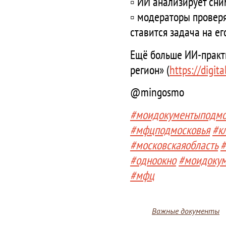
▫️ ИИ анализирует сн
▫️ модераторы провер
ставится задача на ег
Ещё больше ИИ-практ
регион» (
https://digita
@mingosmo
#моидокументыподмо
#мфцподмосковья
#к
#московскаяобласть
#
#одноокно
#моидоку
#мфц
Важные документы