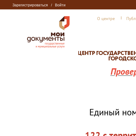
Зарегистрироваться
/
Войти
О центре
Публ
Прове
Единый но
122 с терри