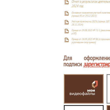
Отчет о результатах деятельн
2024 год
Основные положения учетной политики
(приказ 95 от 29.12.2023)
Учетная политика на 2025г. (приказ 105 
28.12.2024)
Приказ от 29.08.2025 № 72-1 (внесен
в УП)
Приказ от 24.09.2025 № 86 (о признан
утратившим силу приказ)
Для оформлен
подписи
зарегистри