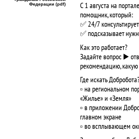
С 1 августа на порта
Федерации (pdf)
помощник, который:
✅ 24/7 консультируе
✅ подсказывает нужну
Как это работает?
Задайте вопрос ▶️ от
рекомендацию, какую 
Где искать Добробота
▫️ на региональном по
«Жилье» и «Земля»
▫️ в приложении Добро
главном экране
▫️ во всплывающем о