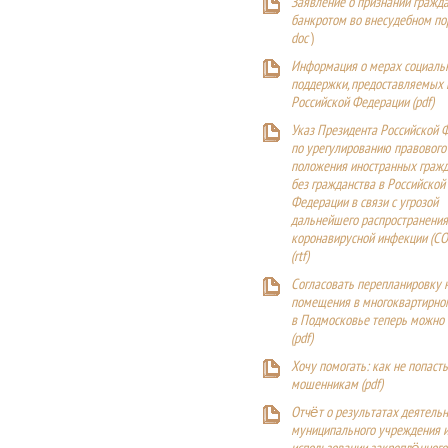
Заявление о признании гражд
банкротом во внесудебном п
doc
)
Информация о мерах социаль
поддержки, предоставляемых
Российской Федерации (
pdf
)
Указ Президента Российской 
по урегулированию правового
положения иностранных гражд
без гражданства в Российской
Федерации в связи с угрозой
дальнейшего распространения
коронавирусной инфекции (CO
(
rtf
)
Согласовать перепланировку 
помещения в многоквартирн
в Подмосковье теперь можно
(
pdf
)
Хочу помогать: как не попаст
мошенникам (pdf)
Отчёт о результатах деятельн
муниципального учреждения и