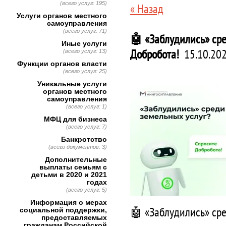
(всего услуг: 195)
« Назад
Услуги органов местного
самоуправления
(всего услуг: 71)
🤖 «Заблудились» сре
Иные услуги
Добробота!
15.10.202
(всего услуг: 13)
Функции органов власти
(всего услуг: 25)
Уникальные услуги
органов местного
самоуправления
(всего услуг: 1)
МФЦ для бизнеса
(всего услуг: 7)
Банкротство
(всего документов: 3)
Дополнительные
выплаты семьям с
детьми в 2020 и 2021
годах
(всего услуг: 5)
Информация о мерах
🤖 «Заблудились» сре
социальной поддержки,
предоставляемых
гражданам Российской