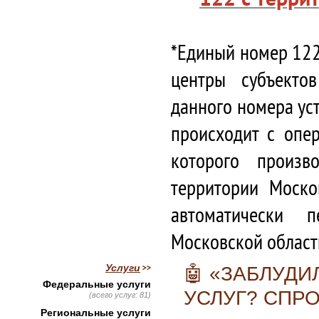
*Единый номер 122
центры субъекто
данного номера ус
происходит с опе
которого произв
территории Моско
автоматически 
Московской област
Услуги
🤖 «ЗАБЛУД
Федеральные услуги
УСЛУГ? СПР
(всего услуг: 81)
Региональные услуги