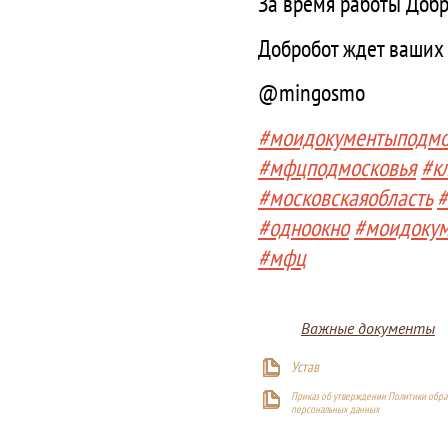
За время работы Добр
Добробот ждет ваших
@mingosmo
#моидокументыподмо
#мфцподмосковья
#к
#московскаяобласть
#
#одноокно
#моидоку
#мфц
Важные документы
Устав
Приказ об утверждении Политики обра
персональных данных