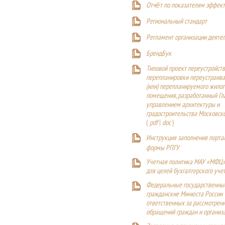
Отчёт по показателям эффект
Р
егиональный стандарт
Регламент организации деяте
БрендБук
Типовой проект переустройства
перепланировки переустраива
(или) перепланируемого жилог
помещения, разработанный Г
управлением архитектуры и
градостроительства Московск
(
pdf
|
doc
)
Инструкция заполнения порта
формы РПГУ
Учетная политика МАУ «МФЦ»
для целей бухгалтерского уче
Федеральные государственны
гражданские Минюста России
ответственных за рассмотрен
обращений граждан и организ