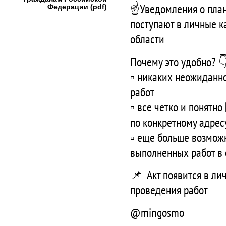
☝️Уведомления о пла
Федерации (pdf)
поступают в личные к
области
Почему это удобно? 
▫️ никаких неожиданн
работ
▫️ все четко и понятн
по конкретному адрес
▫️ еще больше возмож
выполненных работ в
📌 Акт появится в ли
проведения работ
@mingosmo