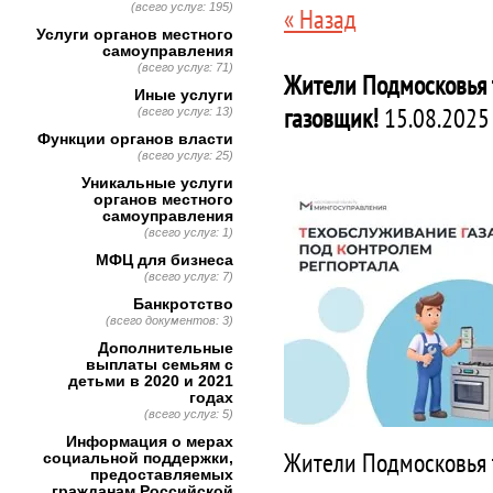
(всего услуг: 195)
« Назад
Услуги органов местного
самоуправления
(всего услуг: 71)
Жители Подмосковья т
Иные услуги
газовщик!
15.08.2025
(всего услуг: 13)
Функции органов власти
(всего услуг: 25)
Уникальные услуги
органов местного
самоуправления
(всего услуг: 1)
МФЦ для бизнеса
(всего услуг: 7)
Банкротство
(всего документов: 3)
Дополнительные
выплаты семьям с
детьми в 2020 и 2021
годах
(всего услуг: 5)
Информация о мерах
Жители Подмосковья т
социальной поддержки,
предоставляемых
гражданам Российской