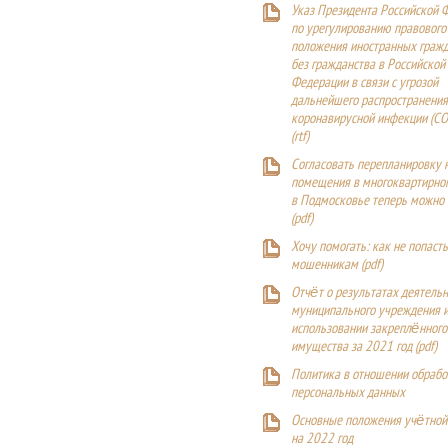
Указ Президента Российской 
по урегулированию правового
положения иностранных гражд
без гражданства в Российской
Федерации в связи с угрозой
дальнейшего распространения
коронавирусной инфекции (CO
(
rtf
)
Согласовать перепланировку 
помещения в многоквартирн
в Подмосковье теперь можно
(
pdf
)
Хочу помогать: как не попаст
мошенникам (pdf)
Отчёт о результатах деятельн
муниципального учреждения и
использовании закреплённого
имущества за 2021 год (pdf)
Политика в отношении обрабо
персональных данных
Основные положения учётной
на 2022 год