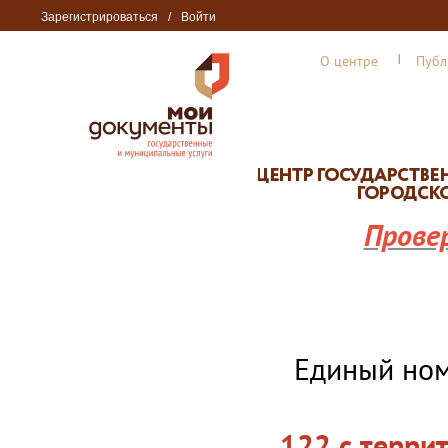
Зарегистрироваться
/
Войти
О центре
Публ
Прове
Единый но
122 с терри