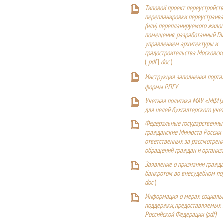
Типовой проект переустройства
перепланировки переустраива
(или) перепланируемого жилог
помещения, разработанный Г
управлением архитектуры и
градостроительства Московск
(
pdf
|
doc
)
Инструкция заполнения порта
формы РПГУ
Учетная политика МАУ «МФЦ»
для целей бухгалтерского уче
Федеральные государственны
гражданские Минюста России
ответственных за рассмотрен
обращений граждан и организ
Заявление о признании гражд
банкротом во внесудебном п
doc
)
Информация о мерах социаль
поддержки, предоставляемых
Российской Федерации (
pdf
)