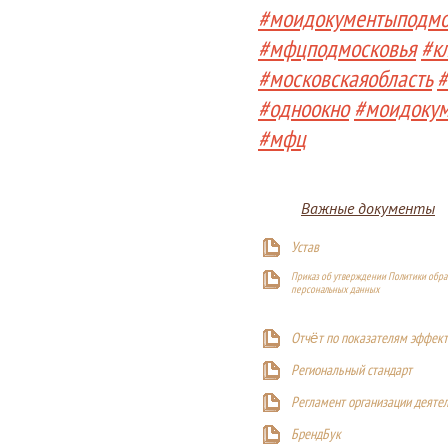
#моидокументыподмо
#мфцподмосковья
#к
#московскаяобласть
#
#одноокно
#моидоку
#мфц
Важные документы
Устав
Приказ об утверждении Политики обра
персональных данных
Отчёт по показателям эффект
Р
егиональный стандарт
Регламент организации деяте
БрендБук