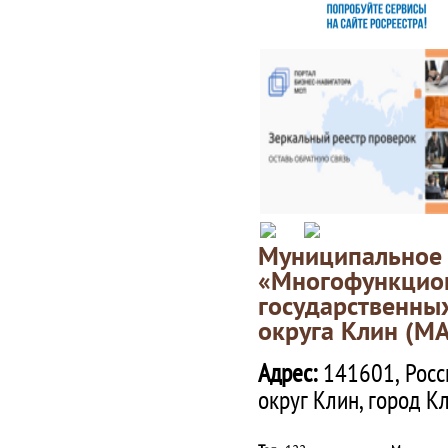
Муниципаль
«Многофункц
государственны
округа Клин (М
Адрес:
141601, Росс
округ Клин, город К