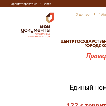
Зарегистрироваться
/
Войти
О центре
Публ
Прове
Единый но
122 с терри