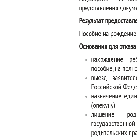
представления докуме
Результат предоставл
Пособие на рождение
Основания для отказа
нахождение реб
пособие, на пол
выезд заявите
Российской Фед
назначение един
(опекуну)
лишение роди
государственно
родительских пр