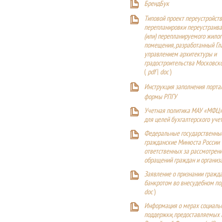
БрендБук
Типовой проект переустройства
перепланировки переустраива
(или) перепланируемого жилог
помещения, разработанный Г
управлением архитектуры и
градостроительства Московск
(
pdf
|
doc
)
Инструкция заполнения порта
формы РПГУ
Учетная политика МАУ «МФЦ»
для целей бухгалтерского уче
Федеральные государственны
гражданские Минюста России
ответственных за рассмотрен
обращений граждан и организ
Заявление о признании гражд
банкротом во внесудебном п
doc
)
Информация о мерах социаль
поддержки, предоставляемых