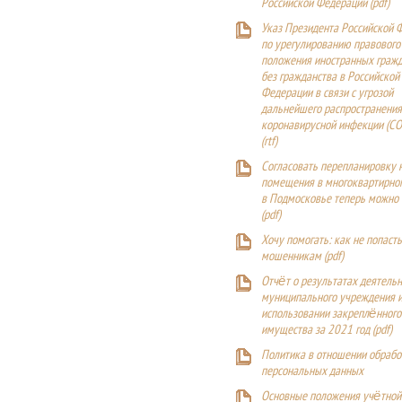
Российской Федерации (
pdf
)
Указ Президента Российской 
по урегулированию правового
положения иностранных гражд
без гражданства в Российской
Федерации в связи с угрозой
дальнейшего распространения
коронавирусной инфекции (CO
(
rtf
)
Согласовать перепланировку 
помещения в многоквартирн
в Подмосковье теперь можно
(
pdf
)
Хочу помогать: как не попаст
мошенникам (pdf)
Отчёт о результатах деятельн
муниципального учреждения и
использовании закреплённого
имущества за 2021 год (pdf)
Политика в отношении обрабо
персональных данных
Основные положения учётной