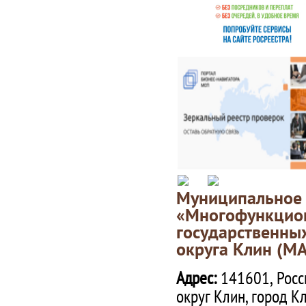
Муниципаль
«Многофункц
государственны
округа Клин (М
Адрес:
141601, Росс
округ Клин, город К