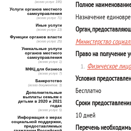
(всего услуг: 195)
Полное наименование
Услуги органов местного
самоуправления
Назначение единовре
(всего услуг: 71)
Иные услуги
Орган, предоставляющ
(всего услуг: 13)
Функции органов власти
Министерство социал
(всего услуг: 25)
Уникальные услуги
Право на получение у
органов местного
самоуправления
(всего услуг: 1)
Физическое лицо
МФЦ для бизнеса
(всего услуг: 7)
Условия предоставлен
Банкротство
(всего документов: 3)
Бесплатно
Дополнительные
выплаты семьям с
детьми в 2020 и 2021
Сроки предоставления
годах
(всего услуг: 5)
10 дней
Информация о мерах
социальной поддержки,
предоставляемых
Перечень необходимы
гражданам Российской