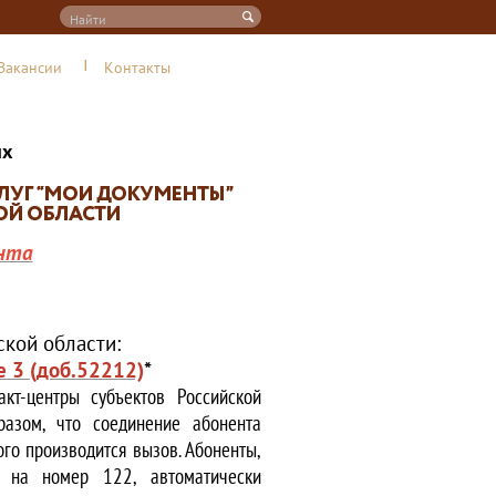
Вакансии
Контакты
их
нта
кой области:
е 3 (доб.52212)
*
кт-центры субъектов Российской
азом, что соединение абонента
ого производится вызов. Абоненты,
е на номер 122, автоматически