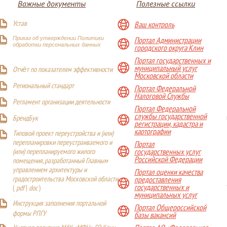
Важные документы
Полезные ссылки
Устав
Ваш контроль
Приказ об утверждении Политики
Портал Администрации
обработки персональных данных
городского округа Клин
Портал государственных и
муниципальный услуг
Отчёт по показателям эффективности
Московской области
Р
егиональный стандарт
Портал Федеральной
Налоговой Службы
Регламент организации деятельности
Портал Федеральной
службы государственной
БрендБук
регистрации, кадастра и
картографии
Типовой проект переустройства и (или)
перепланировки переустраиваемого и
Портал
(или) перепланируемого жилого
государственных услуг
Российской Федерации
помещения, разработанный Главным
управлением архитектуры и
Портал оценки качества
градостроительства Московской области
предоставления
государственных и
(
pdf
|
doc
)
муниципальных услуг
Инструкция заполнения портальной
Портал Общероссийской
формы РПГУ
базы вакансий