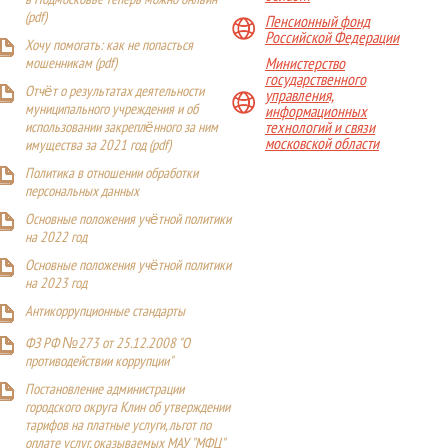
в Подмосковье теперь можно онлайн
(
pdf
)
Пенсионный фонд
Российской Федерации
Хочу помогать: как не попасться
Министерство
мошенникам (pdf)
государственного
Отчёт о результатах деятельности
управления,
муниципального учреждения и об
информационных
технологий и связи
использовании закреплённого за ним
московской области
имущества за 2021 год (pdf)
Политика в отношении обработки
персональных данных
Основные положения учётной политики
на 2022 год
Основные положения учётной политики
на 2023 год
Антикоррупционные стандарты
ФЗ РФ №273 от 25.12.2008 "О
противодействии коррупции"
Постановление администрации
городского округа Клин об утверждении
тарифов на платные услуги, льгот по
оплате услуг, оказываемых МАУ "МФЦ"