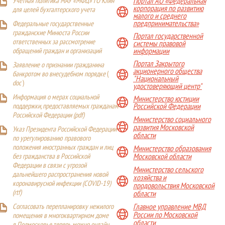
Учетная политика МАУ «МФЦ» ГО Клин
Портал АО «Федеральная
корпорация по развитию
для целей бухгалтерского учета
малого и среднего
предпринимательства»
Федеральные государственные
гражданские Минюста России
Портал государственной
ответственных за рассмотрение
системы правовой
обращений граждан и организаций
информации
Портал Закрытого
Заявление о признании гражданина
акционерного общества
банкротом во внесудебном порядке
(
"Национальный
doc
)
удостоверяющий центр"
Информация о мерах социальной
Министерство юстиции
поддержки, предоставляемых гражданам
Российской Федерации
Российской Федерации (
pdf
)
Министерство социального
развития Московской
Указ Президента Российской Федерации
области
по урегулированию правового
положения иностранных граждан и лиц
Министерство образования
Московской области
без гражданства в Российской
Федерации в связи с угрозой
Министерство сельского
дальнейшего распространения новой
хозяйства и
коронавирусной инфекции (COVID-19)
продовольствия Московской
(
rtf
)
области
Главное управление МВД
Согласовать перепланировку нежилого
России по Московской
помещения в многоквартирном доме
области