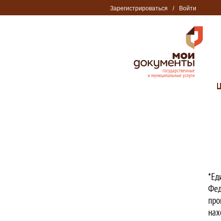
Зарегистрироваться
/
Войти
*Ед
Фед
про
нах