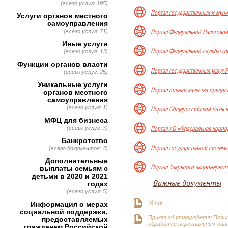
(всего услуг: 195)
Портал государственных и мун
Услуги органов местного
самоуправления
(всего услуг: 71)
Портал Федеральной Налогово
Иные услуги
Портал Федеральной службы гос
(всего услуг: 13)
Функции органов власти
Портал государственных услуг
(всего услуг: 25)
Уникальные услуги
Портал оценки качества предос
органов местного
самоуправления
(всего услуг: 1)
Портал Общероссийской базы в
МФЦ для бизнеса
(всего услуг: 7)
Портал АО «Федеральная корпо
Банкротство
Портал государстенной систем
(всего документов: 3)
Дополнительные
Портал Закрытого акционерног
выплаты семьям с
детьми в 2020 и 2021
Важные документы
годах
(всего услуг: 5)
Устав
Информация о мерах
социальной поддержки,
Приказ об утверждении Поли
предоставляемых
обработки персональных дан
гражданам Российской