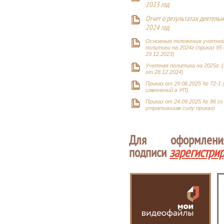
2023 год
Отчет о результатах деятельн
2024 год
Основные положения учетно
политики на 2024г (приказ 95
29.12.2023)
Учетная политика на 2025г. (
от 28.12.2024)
Приказ от 29.08.2025 № 72-1 
изменений в УП)
Приказ от 24.09.2025 № 86 (о
утратившим силу приказ)
Для оформлен
подписи
зарегистри