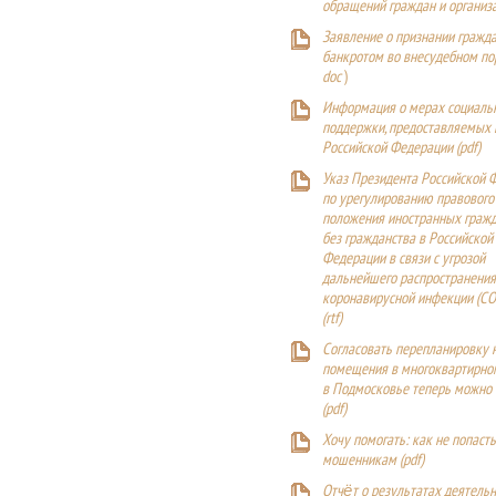
обращений граждан и организ
Заявление о признании гражд
банкротом во внесудебном п
doc
)
Информация о мерах социаль
поддержки, предоставляемых
Российской Федерации (
pdf
)
Указ Президента Российской 
по урегулированию правового
положения иностранных гражд
без гражданства в Российской
Федерации в связи с угрозой
дальнейшего распространения
коронавирусной инфекции (CO
(
rtf
)
Согласовать перепланировку 
помещения в многоквартирн
в Подмосковье теперь можно
(
pdf
)
Хочу помогать: как не попаст
мошенникам (pdf)
Отчёт о результатах деятельн