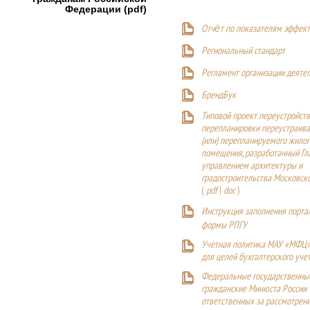
Федерации (pdf)
Отчёт по показателям эффект
Р
егиональный стандарт
Регламент организации деяте
БрендБук
Типовой проект переустройства
перепланировки переустраива
(или) перепланируемого жилог
помещения, разработанный Г
управлением архитектуры и
градостроительства Московск
(
pdf
|
doc
)
Инструкция заполнения порта
формы РПГУ
Учетная политика МАУ «МФЦ»
для целей бухгалтерского уче
Федеральные государственны
гражданские Минюста России
ответственных за рассмотрен