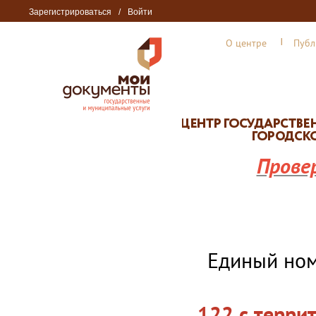
Зарегистрироваться
/
Войти
О центре
Публ
Прове
Единый но
122 с терри