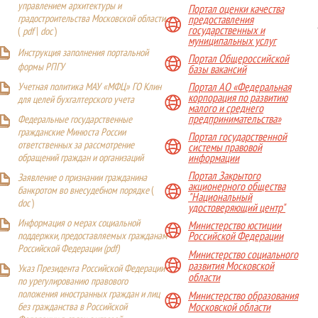
управлением архитектуры и
Портал оценки качества
градостроительства Московской области
предоставления
государственных и
(
pdf
|
doc
)
муниципальных услуг
Инструкция заполнения портальной
Портал Общероссийской
формы РПГУ
базы вакансий
Учетная политика МАУ «МФЦ» ГО Клин
Портал АО «Федеральная
корпорация по развитию
для целей бухгалтерского учета
малого и среднего
предпринимательства»
Федеральные государственные
гражданские Минюста России
Портал государственной
ответственных за рассмотрение
системы правовой
обращений граждан и организаций
информации
Портал Закрытого
Заявление о признании гражданина
акционерного общества
банкротом во внесудебном порядке
(
"Национальный
doc
)
удостоверяющий центр"
Информация о мерах социальной
Министерство юстиции
поддержки, предоставляемых гражданам
Российской Федерации
Российской Федерации (
pdf
)
Министерство социального
развития Московской
Указ Президента Российской Федерации
области
по урегулированию правового
положения иностранных граждан и лиц
Министерство образования
Московской области
без гражданства в Российской