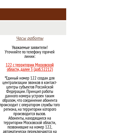
Часы работы
Уважаемые заявители!
Уточняйте по телефону горячей
линии:
122 с территории Московской
области, далее 3 (доб.52212)
*Единый номер 122 создан для
централизации звонков в контакт-
центры субъектов Российской
Федерации. Принцип работы
данного номера устроен таким
образом, что соединение абонента
происходит с оператором службы того
региона, на территории которого
производится вызов.
Абоненты, находящиеся на
территории Московской области,
позвонившие на номер 122,
автоматически переключаются на