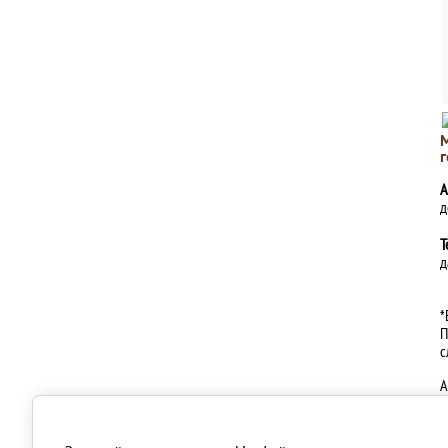
г
А
д
Т
д
*
П
с
А
п
С