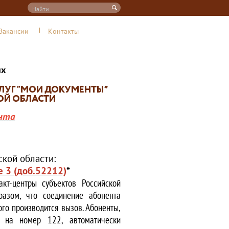
Вакансии
Контакты
их
нта
кой области:
е 3 (доб.52212)
*
кт-центры субъектов Российской
азом, что соединение абонента
ого производится вызов. Абоненты,
е на номер 122, автоматически