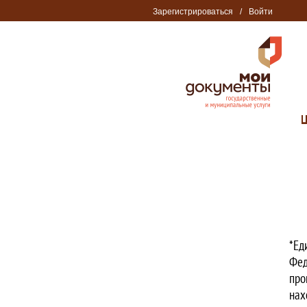
Зарегистрироваться
/
Войти
*Ед
Фед
про
нах