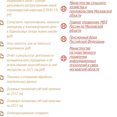
Федерации в связи с угрозой
Министерство сельского
дальнейшего распространения новой
хозяйства и
коронавирусной инфекции (COVID-19)
продовольствия Московской
(
rtf
)
области
Главное управление МВД
Согласовать перепланировку нежилого
России по Московской
помещения в многоквартирном доме
области
в Подмосковье теперь можно онлайн
(
pdf
)
Пенсионный фонд
Российской Федерации
Хочу помогать: как не попасться
Министерство
мошенникам (pdf)
государственного
Отчёт о результатах деятельности
управления,
муниципального учреждения и об
информационных
технологий и связи
использовании закреплённого за ним
московской области
имущества за 2021 год (pdf)
Политика в отношении обработки
персональных данных
Основные положения учётной политики
на 2022 год
Основные положения учётной политики
на 2023 год
Антикоррупционные стандарты