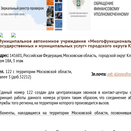
Муниципальное автономное учреждение «Многофункциональ
осударственных и муниципальных услуг» городского округа 
дрес:
141601, Российская Федерация, Московская область, городской округ Кл
ом 18А, 3 этаж
ел.
122 с территории Московской области,
Эл.почта:
mfc-klinmr@mo
алее 3 (доб.52212)
Единый номер 122 создан для централизации звонков в контакт-центры 
ринцип работы данного номера устроен таким образом, что соединение а
лужбы того региона, на территории которого производится вызов.
боненты, находящиеся на территории Московской области, позвонивш
ереключаются на единый контакт-центр Московской области.
писок всех действующих МФЦ Московской области
подробнее>