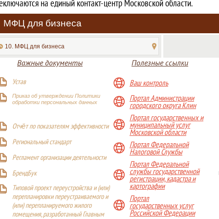
еключаются на единый контакт-центр Московской области.
МФЦ для бизнеса
10. МФЦ для бизнеса
Важные документы
Полезные ссылки
Устав
Ваш контроль
Приказ об утверждении Политики
Портал Администрации
обработки персональных данных
городского округа Клин
Портал государственных и
муниципальный услуг
Отчёт по показателям эффективности
Московской области
Р
егиональный стандарт
Портал Федеральной
Налоговой Службы
Регламент организации деятельности
Портал Федеральной
службы государственной
БрендБук
регистрации, кадастра и
картографии
Типовой проект переустройства и (или)
перепланировки переустраиваемого и
Портал
(или) перепланируемого жилого
государственных услуг
Российской Федерации
помещения, разработанный Главным