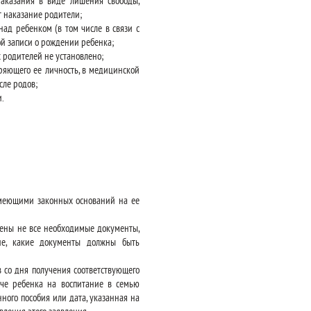
аказания в виде лишения свободы,
 наказание родители;
над ребенком (в том числе в связи с
ой записи о рождении ребенка;
 родителей не установлено;
ряющего ее личность, в медицинской
сле родов;
.
имеющими законных оснований на ее
жены не все необходимые документы,
ие, какие документы должны быть
 со дня получения соответствующего
че ребенка на воспитание в семью
ного пособия или дата, указанная на