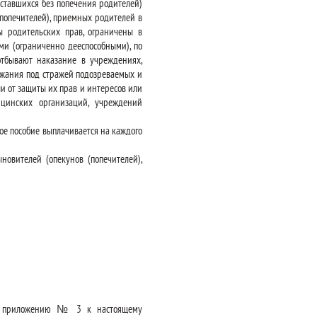
оставшихся без попечения родителей)
(попечителей), приемных родителей в
ы родительских прав, ограничены в
ми (ограниченно дееспособными), по
отбывают наказание в учреждениях,
ржания под стражей подозреваемых и
и от защиты их прав и интересов или
ицинских организаций, учреждений
ое пособие выплачивается на каждого
новителей (опекунов (попечителей),
но приложению № 3 к настоящему