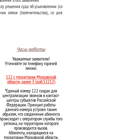
ления этого заявления.
илу решения суда об усыновлении (со
ии опеки (попечительства), со дня
Часы работы
Уважаемые заявители!
Уточняйте по телефону горячей
линии:
122 с территории Московской
области, далее 3 (доб.52212)
*Единый номер 122 создан для
централизации звонков в контакт-
центры субъектов Российской
Федерации. Принцип работы
данного номера устроен таким
образом, что соединение абонента
происходит с оператором службы того
региона, на территории которого
производится вызов.
Абоненты, находящиеся на
территории Московской области,