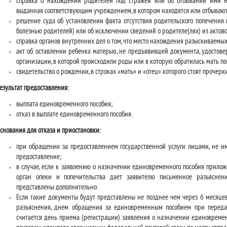
справка о нахождении родителей под стражей или об отбывании ими н
выданная соответствующим учреждением, в котором находятся или отбывают
решение суда об установлении факта отсутствия родительского попечения 
болезнью родителей) или об исключении сведений о родителе(лях) из актов
справка органов внутренних дел о том, что место нахождения разыскиваемых
акт об оставлении ребенка матерью, не предъявившей документа, удостове
организации, в которой происходили роды или в которую обратилась мать по
свидетельство о рождении, в строках «мать» и «отец» которого стоят прочерки
езультат предоставления:
выплата единовременного пособия;
отказ в выплате единовременного пособия.
снования для отказа и приостановки:
при обращении за предоставлением государственной услуги лицами, не 
предоставление;
в случае, если к заявлению о назначении единовременного пособия прило
орган опеки и попечительства дает заявителю письменное разъяснен
представлены дополнительно.
Если такие документы будут представлены не позднее чем через 6 месяцев
разъяснения, днем обращения за единовременным пособием при переда
считается день приема (регистрации) заявления о назначении единовремен