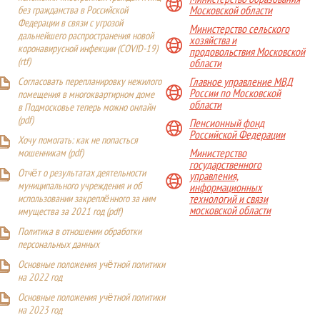
Московской области
без гражданства в Российской
Федерации в связи с угрозой
Министерство сельского
дальнейшего распространения новой
хозяйства и
коронавирусной инфекции (COVID-19)
продовольствия Московской
(
rtf
)
области
Главное управление МВД
Согласовать перепланировку нежилого
России по Московской
помещения в многоквартирном доме
области
в Подмосковье теперь можно онлайн
(
pdf
)
Пенсионный фонд
Российской Федерации
Хочу помогать: как не попасться
Министерство
мошенникам (pdf)
государственного
Отчёт о результатах деятельности
управления,
муниципального учреждения и об
информационных
технологий и связи
использовании закреплённого за ним
московской области
имущества за 2021 год (pdf)
Политика в отношении обработки
персональных данных
Основные положения учётной политики
на 2022 год
Основные положения учётной политики
на 2023 год