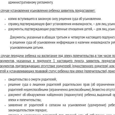
административному регламенту.
 случае установления усыновления ребенка заявитель предоставляет:
копию вступившего в законную силу решения суда об усыновлении.
справку, подтверждающую факт установления инвалидности, — для лиц, усы
документы, подтверждающие родственные отношения детей, — для лиц, усыно
Документы, указанные в абзацах третьем и четвертом настоящего подпункта
в решении суда об усыновлении информации о наличии инвалидности ребе
усыновленными детьми.
 случае передачи ребенка на воспитание под опеку, попечительство, в том числе 
окументов, указанных в подпункте 1 настоящего пункта, заявитель предост
окументов, подтверждающих отсутствие родителей (единственного родителя) или
етей и устанавливающих правовой статус ребенка при опеке (попечительстве), при
свидетельство о смерти родителей;
решение суда о лишении родителей родительских прав (об ограничении 
родителей недееспособными (ограниченно дееспособными), безвестно отсу
документ об обнаружении найденного (подкинутого) ребенка, выданный о
опеки и попечительства;
заявление от родителей о согласии на усыновление (удочерение) ребе
законодательством порядке;