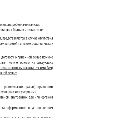
новивших ребенка-инвалида;
вивших братьев и (или) сестер.
, представляются в случае отсутствия
нка (детей), а также родства между
по договору о приемной семье помимо
авляет копию одного из следующих
 невозможность воспитания ими (им)
емной семье:
в родительских правах), признании
тствующими или умершими;
рганом внутренних дел или органом
нка, оформленное в установленном