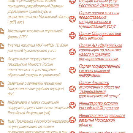
(или) перепланируемого жилого
государственных услуг
Российской Федерации
помещения, разработанный Главным
управлением архитектуры и
Портал оценки качества
градостроительства Московской области
предоставления
государственных и
(
pdf
|
doc
)
муниципальных услуг
Инструкция заполнения портальной
Портал Общероссийской
формы РПГУ
базы вакансий
Учетная политика МАУ «МФЦ» ГО Клин
Портал АО «Федеральная
корпорация по развитию
для целей бухгалтерского учета
малого и среднего
предпринимательства»
Федеральные государственные
гражданские Минюста России
Портал государственной
ответственных за рассмотрение
системы правовой
обращений граждан и организаций
информации
Портал Закрытого
Заявление о признании гражданина
акционерного общества
банкротом во внесудебном порядке
(
"Национальный
doc
)
удостоверяющий центр"
Информация о мерах социальной
Министерство юстиции
поддержки, предоставляемых гражданам
Российской Федерации
Российской Федерации (
pdf
)
Министерство социального
развития Московской
Указ Президента Российской Федерации
области
по урегулированию правового
положения иностранных граждан и лиц
Министерство образования