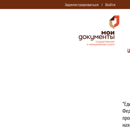
Зарегистрироваться
/
Войти
*Ед
Фед
про
нах