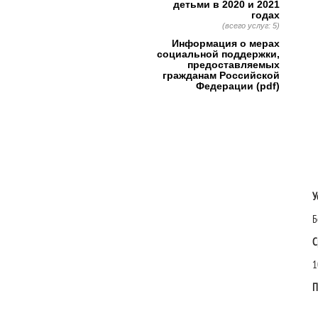
детьми в 2020 и 2021
годах
(всего услуг: 5)
Информация о мерах
социальной поддержки,
предоставляемых
гражданам Российской
Федерации (pdf)
У
Б
С
1
П