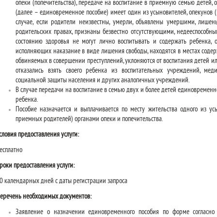
опеки (попечительства), передаче на воспитание в приемную семью детей, 
(далее – единовременное пособие) имеет один из усыновителей, опекунов 
случае, если родители неизвестны, умерли, объявлены умершими, лишен
родительских правах, признаны безвестно отсутствующими, недееспособны
состоянию здоровья не могут лично воспитывать и содержать ребенка, 
исполняющих наказание в виде лишения свободы, находятся в местах соде
обвиняемых в совершении преступлений, уклоняются от воспитания детей ил
отказались взять своего ребенка из воспитательных учреждений, мед
социальной защиты населения и других аналогичных учреждений.
В случае передачи на воспитание в семью двух и более детей единовременн
ребенка.
Пособие назначается и выплачивается по месту жительства одного из усы
приемных родителей) органами опеки и попечительства.
словия предоставления услуги:
есплатно
роки предоставления услуги:
0 календарных дней с даты регистрации запроса
еречень необходимых документов:
Заявление о назначении единовременного пособия по форме соглас