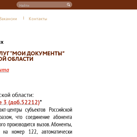
Вакансии
Контакты
их
нта
кой области:
е 3 (доб.52212)
*
кт-центры субъектов Российской
азом, что соединение абонента
ого производится вызов. Абоненты,
е на номер 122, автоматически