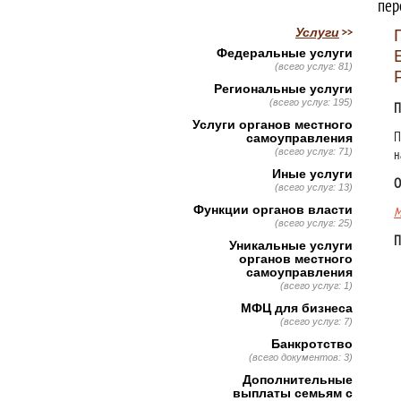
пер
Услуги
Федеральные услуги
(всего услуг: 81)
Региональные услуги
(всего услуг: 195)
П
Услуги органов местного
П
самоуправления
(всего услуг: 71)
н
Иные услуги
О
(всего услуг: 13)
Функции органов власти
М
(всего услуг: 25)
П
Уникальные услуги
органов местного
самоуправления
(всего услуг: 1)
МФЦ для бизнеса
(всего услуг: 7)
Банкротство
(всего документов: 3)
Дополнительные
выплаты семьям с