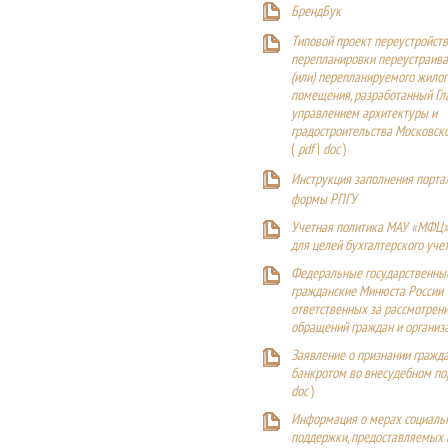
БрендБук
Типовой проект переустройства
перепланировки переустраива
(или) перепланируемого жилог
помещения, разработанный Г
управлением архитектуры и
градостроительства Московск
(
pdf
|
doc
)
Инструкция заполнения порта
формы РПГУ
Учетная политика МАУ «МФЦ»
для целей бухгалтерского уче
Федеральные государственны
гражданские Минюста России
ответственных за рассмотрен
обращений граждан и организ
Заявление о признании гражд
банкротом во внесудебном п
doc
)
Информация о мерах социаль
поддержки, предоставляемых