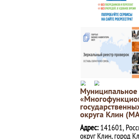
Муниципаль
«Многофункц
государственны
округа Клин (М
Адрес:
141601, Росс
округ Клин, город К