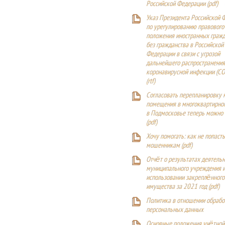
Российской Федерации (
pdf
)
Указ Президента Российской 
по урегулированию правового
положения иностранных гражд
без гражданства в Российской
Федерации в связи с угрозой
дальнейшего распространения
коронавирусной инфекции (CO
(
rtf
)
Согласовать перепланировку 
помещения в многоквартирн
в Подмосковье теперь можно
(
pdf
)
Хочу помогать: как не попаст
мошенникам (pdf)
Отчёт о результатах деятельн
муниципального учреждения и
использовании закреплённого
имущества за 2021 год (pdf)
Политика в отношении обрабо
персональных данных
Основные положения учётной