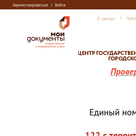
Зарегистрироваться
/
Войти
О центре
Публ
Прове
Единый но
122 с терри