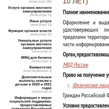
10 ЛЕТ)
(всего услуг: 195)
Услуги органов местного
Полное наименование
самоуправления
(всего услуг: 71)
Иные услуги
Оформление и выда
(всего услуг: 13)
удостоверяющих л
Функции органов власти
(всего услуг: 25)
пределами территории
Уникальные услуги
части информировани
органов местного
самоуправления
(всего услуг: 1)
Орган, предоставляющ
МФЦ для бизнеса
(всего услуг: 7)
МВД России
Банкротство
(всего документов: 3)
Право на получение у
Дополнительные
выплаты семьям с
Физические лиц
детьми в 2020 и 2021
годах
(всего услуг: 5)
Граждан Российской 
Информация о мерах
социальной поддержки,
Условия предоставлен
предоставляемых
гражданам Российской