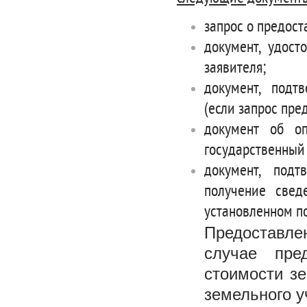
запрос о предост
документ, удост
заявителя;
документ, подт
(если запрос пре
документ об оп
государственный
документ, под
получение свед
установленном п
Предоставлен
случае пре
стоимости з
земельного у