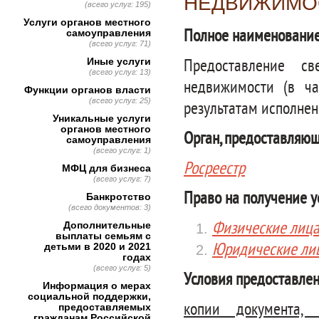
НЕДВИЖИМО
(всего услуг: 195)
Услуги органов местного
Полное наименование
самоуправления
(всего услуг: 71)
Иные услуги
Предоставление св
(всего услуг: 13)
недвижимости (в ч
Функции органов власти
(всего услуг: 25)
результатам исполнен
Уникальные услуги
органов местного
Орган, предоставляющ
самоуправления
(всего услуг: 1)
Росреестр
МФЦ для бизнеса
(всего услуг: 7)
Право на получение у
Банкротство
(всего документов: 3)
Физические лиц
Дополнительные
выплаты семьям с
Юридические ли
детьми в 2020 и 2021
годах
(всего услуг: 5)
Условия предоставлен
Информация о мерах
социальной поддержки,
копии документа,
предоставляемых
гражданам Российской