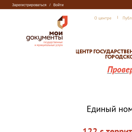
Зарегистрироваться
/
Войти
О центре
Публ
Прове
Единый но
122 с терри