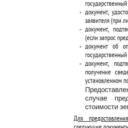
государственный
документ, удост
заявителя (при л
документ, подт
(если запрос пре
документ об оп
государственный
документ, под
получение свед
установленном п
Предоставлен
случае пре
стоимости зе
Для предоставлени
следующие документ