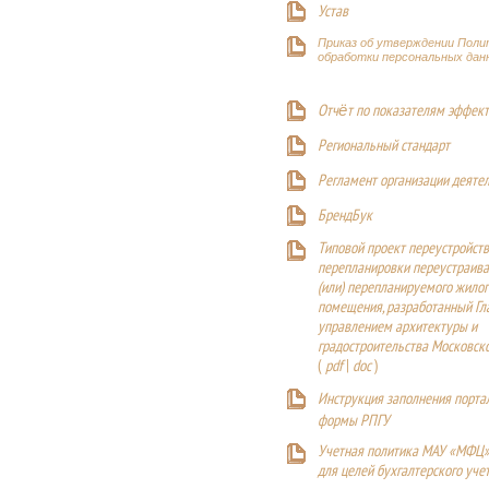
Устав
Приказ об утверждении Поли
обработки персональных дан
Отчёт по показателям эффект
Р
егиональный стандарт
Регламент организации деяте
БрендБук
Типовой проект переустройства
перепланировки переустраива
(или) перепланируемого жилог
помещения, разработанный Г
управлением архитектуры и
градостроительства Московск
(
pdf
|
doc
)
Инструкция заполнения порта
формы РПГУ
Учетная политика МАУ «МФЦ»
для целей бухгалтерского уче