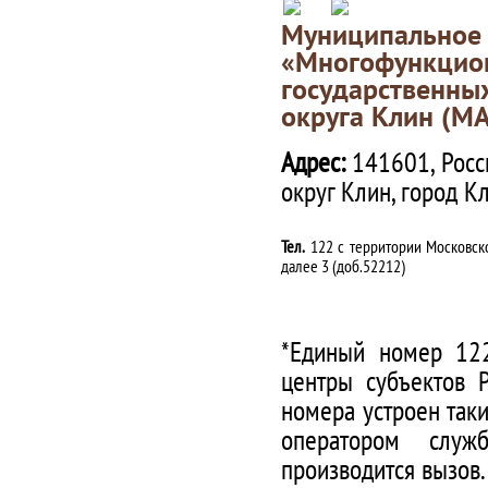
Муниципаль
«Многофункц
государственны
округа Клин (М
Адрес:
141601, Росс
округ Клин, город К
Тел.
122 с территории Московско
далее 3 (доб.52212)
*Единый номер 122
центры субъектов 
номера устроен таки
оператором служ
производится вызов.