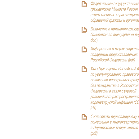
Федеральные государственны
гражданские Минюста России
ответственных за рассмотрен
обращений граждан и организ
Заявление о признании гражд
банкротом во внесудебном п
doc
)
Информация о мерах социаль
поддержки, предоставляемых
Российской Федерации (
pdf
)
Указ Президента Российской 
по урегулированию правового
положения иностранных гражд
без гражданства в Российской
Федерации в связи с угрозой
дальнейшего распространения
коронавирусной инфекции (CO
(
rtf
)
Согласовать перепланировку 
помещения в многоквартирн
в Подмосковье теперь можно
(
pdf
)