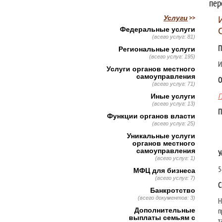
пер
Услуги
Федеральные услуги
(всего услуг: 81)
П
Региональные услуги
(всего услуг: 195)
И
Услуги органов местного
самоуправления
О
(всего услуг: 71)
Иные услуги
Г
(всего услуг: 13)
П
Функции органов власти
(всего услуг: 25)
Уникальные услуги
органов местного
самоуправления
У
(всего услуг: 1)
5
МФЦ для бизнеса
(всего услуг: 7)
С
Банкротство
(всего документов: 3)
Н
Дополнительные
п
выплаты семьям с
т