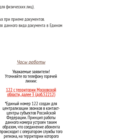
(для физических лиц).
ных при приеме документов.
ля данного вида документа в Едином
Часы работы
Уважаемые заявители!
Уточняйте по телефону горячей
линии:
122 с территории Московской
области, далее 3 (доб.52212)
*Единый номер 122 создан для
централизации звонков в контакт-
центры субъектов Российской
Федерации. Принцип работы
данного номера устроен таким
образом, что соединение абонента
происходит с оператором службы того
региона, на территории которого