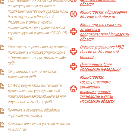
Указ Президента Российской Федерации
области
по урегулированию правового
положения иностранных граждан и лиц
Министерство образования
Московской области
без гражданства в Российской
Федерации в связи с угрозой
Министерство сельского
дальнейшего распространения новой
хозяйства и
коронавирусной инфекции (COVID-19)
продовольствия Московской
(
rtf
)
области
Главное управление МВД
Согласовать перепланировку нежилого
России по Московской
помещения в многоквартирном доме
области
в Подмосковье теперь можно онлайн
(
pdf
)
Пенсионный фонд
Российской Федерации
Хочу помогать: как не попасться
Министерство
мошенникам (pdf)
государственного
Отчёт о результатах деятельности
управления,
муниципального учреждения и об
информационных
технологий и связи
использовании закреплённого за ним
московской области
имущества за 2021 год (pdf)
Политика в отношении обработки
персональных данных
Основные положения учётной политики
на 2022 год