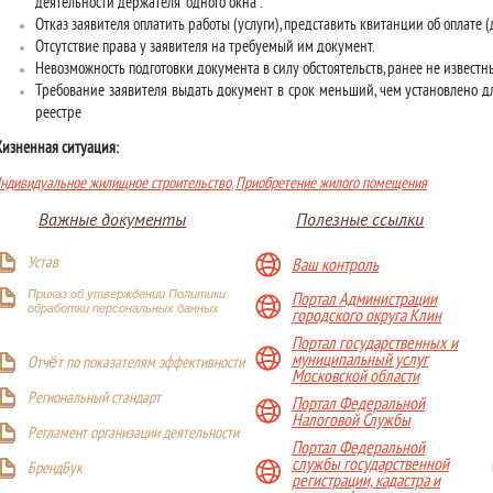
деятельности держателя "одного окна".
Отказ заявителя оплатить работы (услуги), представить квитанции об оплате 
Отсутствие права у заявителя на требуемый им документ.
Невозможность подготовки документа в силу обстоятельств, ранее не извест
Требование заявителя выдать документ в срок меньший, чем установлено д
реестре
изненная ситуация:
ндивидуальное жилищное строительство
,
Приобретение жилого помещения
Важные документы
Полезные ссылки
Устав
Ваш контроль
Приказ об утверждении Политики
Портал Администрации
обработки персональных данных
городского округа Клин
Портал государственных и
муниципальный услуг
Отчёт по показателям эффективности
Московской области
Р
егиональный стандарт
Портал Федеральной
Налоговой Службы
Регламент организации деятельности
Портал Федеральной
службы государственной
БрендБук
регистрации, кадастра и