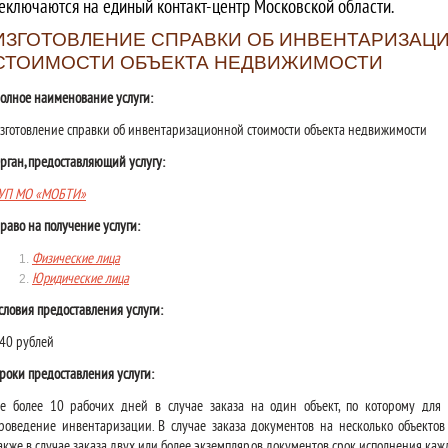
еключаются на единый контакт-центр Московской области.
ИЗГОТОВЛЕНИЕ СПРАВКИ ОБ ИНВЕНТАРИЗАЦ
СТОИМОСТИ ОБЪЕКТА НЕДВИЖИМОСТИ
олное наименование услуги:
зготовление справки об инвентаризационной стоимости объекта недвижимости
рган, предоставляющий услугу:
УП МО «МОБТИ»
раво на получение услуги:
Физические лица
Юридические лица
словия предоставления услуги:
40 рублей
роки предоставления услуги:
е более 10 рабочих дней в случае заказа на один объект, по которому для 
роведение инвентаризации. В случае заказа документов на несколько объекто
акже в случае заказа двух или более экземпляров документов срок исполнения каж