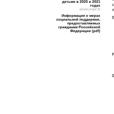
детьми в 2020 и 2021
д
годах
(всего услуг: 5)
о
Информация о мерах
П
социальной поддержки,
предоставляемых
гражданам Российской
Федерации (pdf)
Р
О