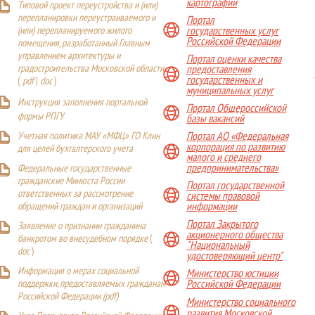
картографии
Типовой проект переустройства и (или)
перепланировки переустраиваемого и
Портал
(или) перепланируемого жилого
государственных услуг
Российской Федерации
помещения, разработанный Главным
управлением архитектуры и
Портал оценки качества
градостроительства Московской области
предоставления
государственных и
(
pdf
|
doc
)
муниципальных услуг
Инструкция заполнения портальной
Портал Общероссийской
формы РПГУ
базы вакансий
Учетная политика МАУ «МФЦ» ГО Клин
Портал АО «Федеральная
корпорация по развитию
для целей бухгалтерского учета
малого и среднего
предпринимательства»
Федеральные государственные
гражданские Минюста России
Портал государственной
ответственных за рассмотрение
системы правовой
обращений граждан и организаций
информации
Портал Закрытого
Заявление о признании гражданина
акционерного общества
банкротом во внесудебном порядке
(
"Национальный
doc
)
удостоверяющий центр"
Информация о мерах социальной
Министерство юстиции
поддержки, предоставляемых гражданам
Российской Федерации
Российской Федерации (
pdf
)
Министерство социального
развития Московской