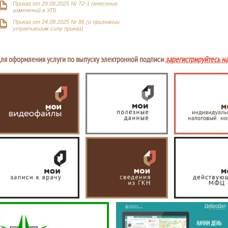
Приказ от 29.08.2025 № 72-1 (внесение
изменений в УП)
Приказ от 24.09.2025 № 86 (о признании
утратившим силу приказ)
ля оформления услуги по выпуску электронной подписи
зарегистрируйтесь н