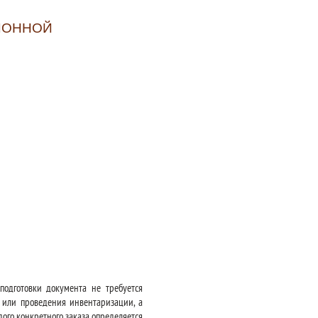
ИОННОЙ
подготовки документа не требуется
в или проведения инвентаризации, а
дого конкретного заказа определяется