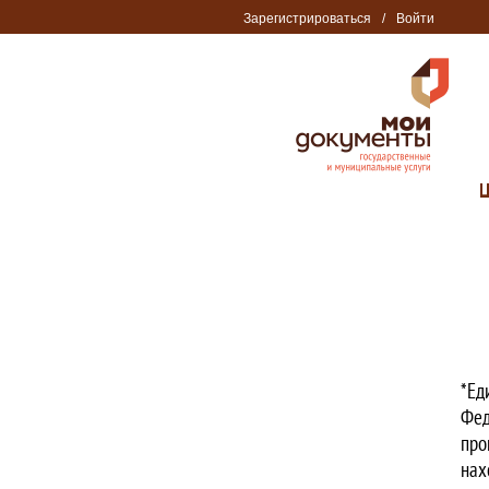
Зарегистрироваться
/
Войти
*Ед
Фед
про
нах