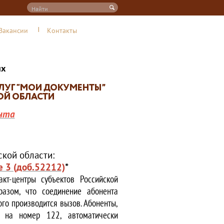
Вакансии
Контакты
их
нта
кой области:
е 3 (доб.52212)
*
кт-центры субъектов Российской
азом, что соединение абонента
ого производится вызов. Абоненты,
е на номер 122, автоматически