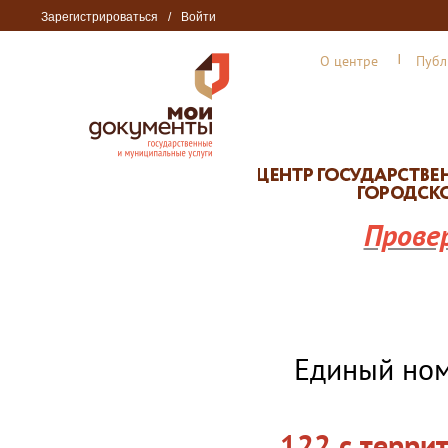
Зарегистрироваться
/
Войти
О центре
Публ
Прове
Единый но
122 с терри