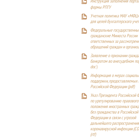
Инструкция заполнения порта
формы РПГУ
Учетная политика МАУ «МФЦ»
для целей бухгалтерского уче
Федеральные государственны
гражданские Минюста России
ответственных за рассмотрен
обращений граждан и организ
Заявление о признании гражд
банкротом во внесудебном п
doc
)
Информация о мерах социаль
поддержки, предоставляемых
Российской Федерации (
pdf
)
Указ Президента Российской 
по урегулированию правового
положения иностранных гражд
без гражданства в Российской
Федерации в связи с угрозой
дальнейшего распространения
коронавирусной инфекции (CO
(
rtf
)