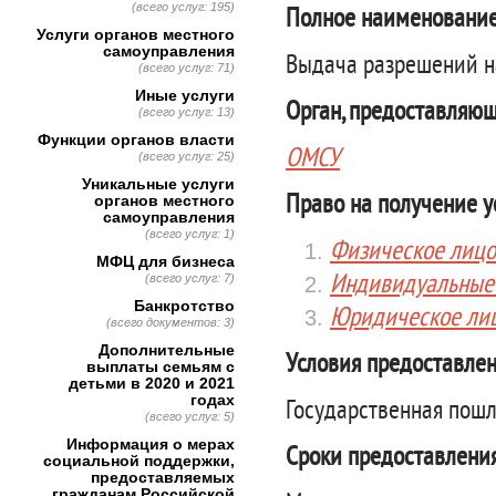
(всего услуг: 195)
Полное наименование
Услуги органов местного
самоуправления
Выдача разрешений н
(всего услуг: 71)
Иные услуги
Орган, предоставляющ
(всего услуг: 13)
Функции органов власти
ОМСУ
(всего услуг: 25)
Уникальные услуги
Право на получение у
органов местного
самоуправления
(всего услуг: 1)
Физическое лицо
МФЦ для бизнеса
Индивидуальные
(всего услуг: 7)
Банкротство
Юридическое ли
(всего документов: 3)
Дополнительные
Условия предоставлен
выплаты семьям с
детьми в 2020 и 2021
годах
Государственная пошл
(всего услуг: 5)
Информация о мерах
Сроки предоставления
социальной поддержки,
предоставляемых
гражданам Российской