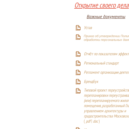
Открытие своего дела
Важные документы
Устав
Приказ об утверждении Поли
обработки персональных дан
Отчёт по показателям эффект
Р
егиональный стандарт
Регламент организации деяте
БрендБук
Типовой проект переустройства
перепланировки переустраива
(или) перепланируемого жилог
помещения, разработанный Г
управлением архитектуры и
градостроительства Московск
(
pdf
|
doc
)