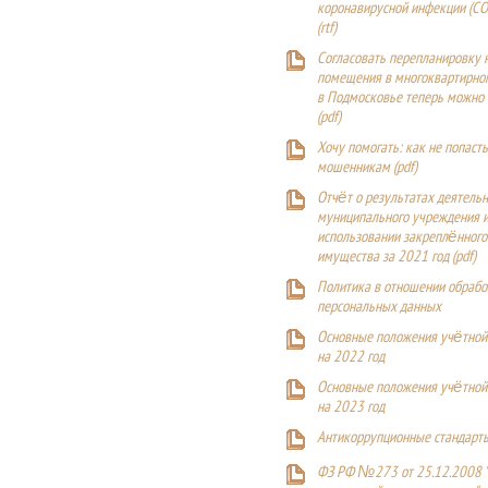
коронавирусной инфекции (CO
(
rtf
)
Согласовать перепланировку 
помещения в многоквартирн
в Подмосковье теперь можно
(
pdf
)
Хочу помогать: как не попаст
мошенникам (pdf)
Отчёт о результатах деятельн
муниципального учреждения и
использовании закреплённого
имущества за 2021 год (pdf)
Политика в отношении обрабо
персональных данных
Основные положения учётной
на 2022 год
Основные положения учётной
на 2023 год
Антикоррупционные стандарт
ФЗ РФ №273 от 25.12.2008 