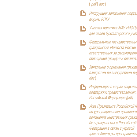
(
pdf
|
doc
)
Инструкция заполнения порта
формы РПГУ
Учетная политика МАУ «МФЦ»
для целей бухгалтерского уче
Федеральные государственны
гражданские Минюста России
ответственных за рассмотрен
обращений граждан и организ
Заявление о признании гражд
банкротом во внесудебном п
doc
)
Информация о мерах социаль
поддержки, предоставляемых
Российской Федерации (
pdf
)
Указ Президента Российской 
по урегулированию правового
положения иностранных гражд
без гражданства в Российской
Федерации в связи с угрозой
дальнейшего распространения