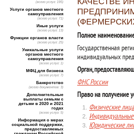
КАЧЕСТВЕ И
(всего услуг: 195)
Услуги органов местного
ПРЕДПРИНИМ
самоуправления
(всего услуг: 71)
(ФЕРМЕРСКИ
Иные услуги
(всего услуг: 13)
Полное наименование
Функции органов власти
(всего услуг: 25)
Государственная реги
Уникальные услуги
органов местного
индивидуальных пред
самоуправления
(всего услуг: 1)
Орган, предоставляющ
МФЦ для бизнеса
(всего услуг: 7)
ФНС России
Банкротство
(всего документов: 3)
Право на получение у
Дополнительные
выплаты семьям с
детьми в 2020 и 2021
Физические лиц
годах
(всего услуг: 5)
Индивидуальные
Информация о мерах
Юридические ли
социальной поддержки,
предоставляемых
гражданам Российской