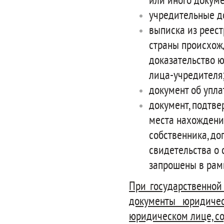
или иного докуме
учредительные д
выписка из реес
страны происхож
доказательство 
лица-учредителя
документ об упла
документ, подтв
места нахождени
собственника, до
свидетельства о 
запрошены в рам
При государственной
документы юридиче
юридическом лице, с