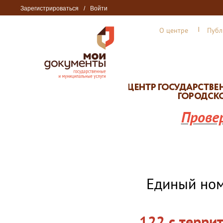
Зарегистрироваться
/
Войти
О центре
Публ
Прове
Единый но
122 с терри