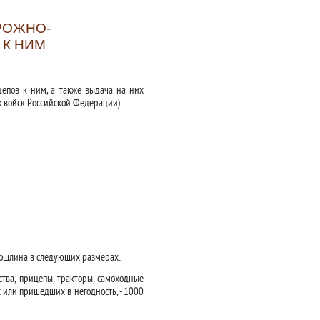
РОЖНО-
 К НИМ
епов к ним, а также выдача на них
х войск Российской Федерации)
 пошлина в следующих размерах:
тва, прицепы, тракторы, самоходные
или пришедших в негодность, - 1000