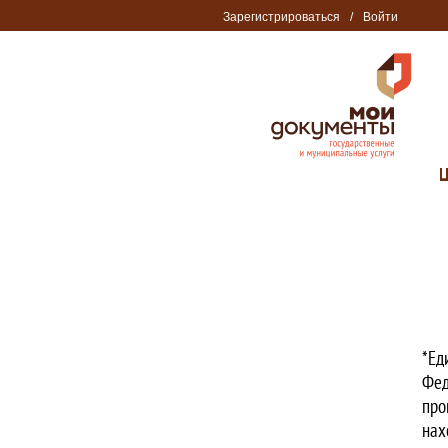
Зарегистрироваться
/
Войти
*Ед
Фед
про
нах