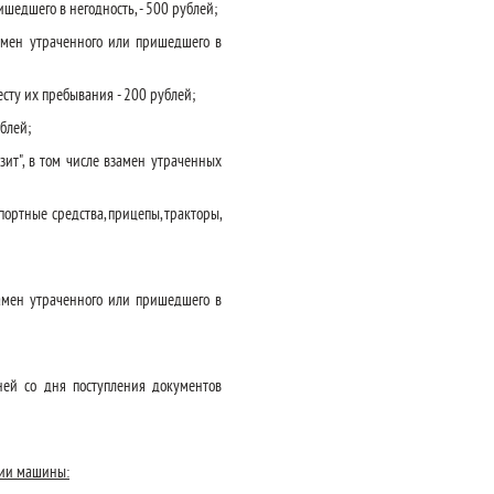
ишедшего в негодность, - 500 рублей;
замен утраченного или пришедшего в
сту их пребывания - 200 рублей;
блей;
зит", в том числе взамен утраченных
портные средства, прицепы, тракторы,
замен утраченного или пришедшего в
ней со дня поступления документов
ции машины: