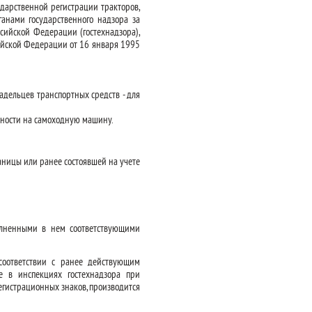
дарственной регистрации тракторов,
нами государственного надзора за
сийской Федерации (гостехнадзора),
ийской Федерации от 16 января 1995
адельцев транспортных средств - для
нности на самоходную машину.
аницы или ранее состоявшей на учете
олненными в нем соответствующими
соответствии с ранее действующим
е в инспекциях гостехнадзора при
гистрационных знаков, производится