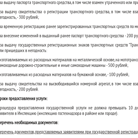
 за выдачу паспорта транспортного средства, в том числе взамен утраченного или пр
 за выдачу свидетельства о регистрации транспортного средства, в том числе в
егодность, - 300 рублей;
 за временную регистрацию ранее зарегистрированных транспортных средств по ме
 за внесение изменений в выданный ранее паспорт транспортного средства - 200 ру
 за выдачу государственных регистрационных знаков транспортных средств "Тран
ли пришедших в негодность:
 изготавливаемых из расходных материалов на металлической основе, на мототранс
амоходные дорожно-строительные и иные самоходные машины - 500 рублей;
 изготавливаемых из расходных материалов на бумажной основе, - 100 рублей;
 за выдачу свидетельства на высвободившийся номерной агрегат, в том числе в
егодность, - 200 рублей.
роки предоставления услуги:
роцедура предоставления государственной услуги не должна превышать 10 д
аявителя в Инспекцию (инспекцию гостехнадзора в районе или городе).
еречень необходимых документов:
еречень документов, представляемых заявителями при государственной регистра