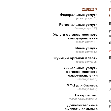
пер
Услуги
Федеральные услуги
(всего услуг: 81)
П
Региональные услуги
(всего услуг: 195)
Р
Услуги органов местного
г
самоуправления
(всего услуг: 71)
О
Иные услуги
М
(всего услуг: 13)
Функции органов власти
П
(всего услуг: 25)
Уникальные услуги
органов местного
самоуправления
(всего услуг: 1)
У
МФЦ для бизнеса
З
(всего услуг: 7)
Банкротство
-
(всего документов: 3)
д
Дополнительные
р
выплаты семьям с