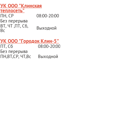
УК ООО "Клинская
теплосеть"
ПН, СР
08:00-20:00
Без перерыва
ВТ, ЧТ ,ПТ, Сб,
Выходной
Вс
УК ООО "Городок Клин-5"
ПТ, Сб
08:00-20:00
Без перерыва
ПН,ВТ,СР,
ЧТ,Вс
Выходной