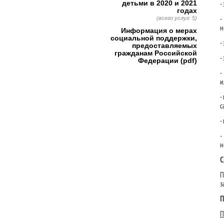
детьми в 2020 и 2021
-
годах
(всего услуг: 5)
-
н
Информация о мерах
социальной поддержки,
-
предоставляемых
гражданам Российской
-
Федерации (pdf)
-
и
-
с
-
-
н
С
П
з
П
П