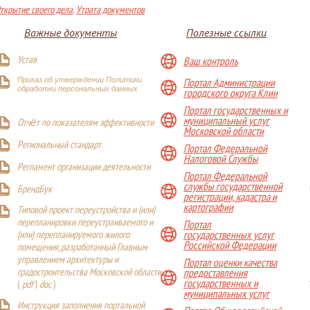
ткрытие своего дела
,
Утрата документов
Важные документы
Полезные ссылки
Устав
Ваш контроль
Приказ об утверждении Политики
Портал Администрации
обработки персональных данных
городского округа Клин
Портал государственных и
муниципальный услуг
Отчёт по показателям эффективности
Московской области
Р
егиональный стандарт
Портал Федеральной
Налоговой Службы
Регламент организации деятельности
Портал Федеральной
службы государственной
БрендБук
регистрации, кадастра и
картографии
Типовой проект переустройства и (или)
перепланировки переустраиваемого и
Портал
(или) перепланируемого жилого
государственных услуг
Российской Федерации
помещения, разработанный Главным
управлением архитектуры и
Портал оценки качества
градостроительства Московской области
предоставления
государственных и
(
pdf
|
doc
)
муниципальных услуг
Инструкция заполнения портальной