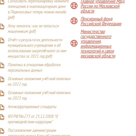
Главное управление МВД
Согласовать перепланировку нежилого
России по Московской
помещения в многоквартирном доме
области
в Подмосковье теперь можно онлайн
(
pdf
)
Пенсионный фонд
Российской Федерации
Хочу помогать: как не попасться
Министерство
мошенникам (pdf)
государственного
Отчёт о результатах деятельности
управления,
муниципального учреждения и об
информационных
технологий и связи
использовании закреплённого за ним
московской области
имущества за 2021 год (pdf)
Политика в отношении обработки
персональных данных
Основные положения учётной политики
на 2022 год
Основные положения учётной политики
на 2023 год
Антикоррупционные стандарты
ФЗ РФ №273 от 25.12.2008 "О
противодействии коррупции"
Постановление администрации