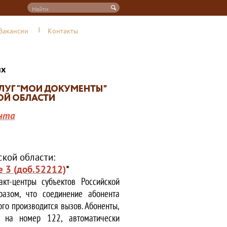
Вакансии
Контакты
их
нта
кой области:
е 3 (доб.52212)
*
кт-центры субъектов Российской
азом, что соединение абонента
ого производится вызов. Абоненты,
е на номер 122, автоматически