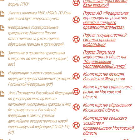
Портал Общероссийской
формы РПГУ
базы вакансий
Учетная политика МАУ «МФЦ» ГО Клин
Портал АО «Федеральная
корпорация по развитию
для целей бухгалтерского учета
малого и среднего
предпринимательства»
Федеральные государственные
гражданские Минюста России
Портал государственной
ответственных за рассмотрение
системы правовой
обращений граждан и организаций
информации
Портал Закрытого
Заявление о признании гражданина
акционерного общества
банкротом во внесудебном порядке
(
"Национальный
doc
)
удостоверяющий центр"
Информация о мерах социальной
Министерство юстиции
поддержки, предоставляемых гражданам
Российской Федерации
Российской Федерации (
pdf
)
Министерство социального
развития Московской
Указ Президента Российской Федерации
области
по урегулированию правового
положения иностранных граждан и лиц
Министерство образования
Московской области
без гражданства в Российской
Федерации в связи с угрозой
Министерство сельского
дальнейшего распространения новой
хозяйства и
коронавирусной инфекции (COVID-19)
продовольствия Московской
(
rtf
)
области