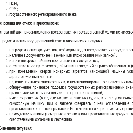
ПСМ;
СРМ;
государственного регистрационного знака.
снования для отказа и приостановки:
снований для приостановления предоставления государственной услуги не имеется
 предоставлении государственной услуги отказывается в случаях:
непредставления документов, необходимых для предоставления государствен
наличие в документах нечитаемых или плохо различимых записей;
истечение срока действия представленных документов;
отсутствие в паспорте самоходной машины сведений о праве собственности 
при проведении сверки номерных агрегатов самоходной машины уста
агрегатов учетным данным;
наличие признаков уничтожения или несанкционированного нанесения номе
обнаружение признаков подделки государственных регистрационных знак
право владения, пользования или распоряжения машиной;
имеются решения (определения, постановления) суда или иного уполномоче
самоходную машину или о запрете совершать с ней определенные ре
представляются данными органами в Инспекцию после принятия таких реше
нахождение машины (номерных агрегатов) или представленных документов
следственными органами в Инспекцию.
изненная ситуация: