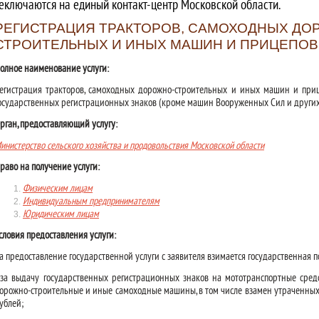
еключаются на единый контакт-центр Московской области.
РЕГИСТРАЦИЯ ТРАКТОРОВ, САМОХОДНЫХ ДО
СТРОИТЕЛЬНЫХ И ИНЫХ МАШИН И ПРИЦЕПОВ
олное наименование услуги:
егистрация тракторов, самоходных дорожно-строительных и иных машин и приц
осударственных регистрационных знаков (кроме машин Вооруженных Сил и други
рган, предоставляющий услугу:
инистерство сельского хозяйства и продовольствия Московской области
раво на получение услуги:
Физическим лицам
Индивидуальным предпринимателям
Юридическим лицам
словия предоставления услуги:
а предоставление государственной услуги с заявителя взимается государственная
 за выдачу государственных регистрационных знаков на мототранспортные средс
орожно-строительные и иные самоходные машины, в том числе взамен утраченных 
ублей;