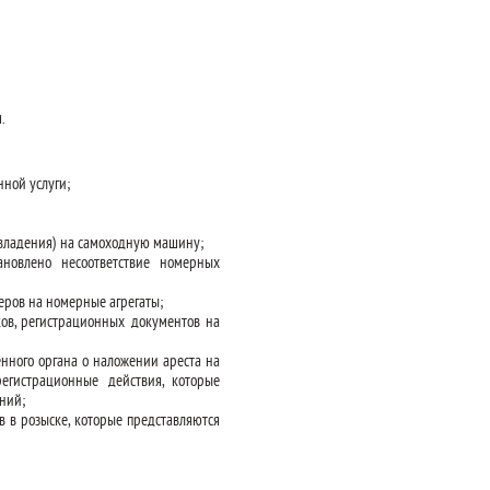
.
ной услуги;
(владения) на самоходную машину;
новлено несоответствие номерных
ров на номерные агрегаты;
ов, регистрационных документов на
нного органа о наложении ареста на
гистрационные действия, которые
ний;
 в розыске, которые представляются