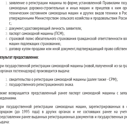
заявление о регистрации машины по форме, установленной Правилами госу
самоходных дорожно-строительных и иных машин и прицепов к ним орга
техническим состоянием самоходных машин и других видов техники в Рос
утвержденными Министерством сельского хозяйства и продовольствия Росс
г.;
документ, удостоверяющий личность заявителя;
паспорт самоходной машины (ПСМ);
страховой полис обязательного страхования гражданской ответственности вл
машин подлежащих страхованию;
договор купли-продажи или иной документ, подтверждающий право собстве
езультат предоставления:
ри государственной регистрации самоходной машины (новой, полученной из-за гр
 органах гостехнадзора) производится выдача:
свидетельства о регистрации самоходной машины (далее также - СРМ);
государственного регистрационного знака.
акже возвращается представленный ранее паспорт самоходной машины с зап
ведениями.
ри государственной регистрации самоходных машин, зарегистрированных в 
орядком (до 1995 года) в других органах и не состоявших ранее на учет
редставлении ранее выданных регистрационных документов и государственных ре
ыдача: